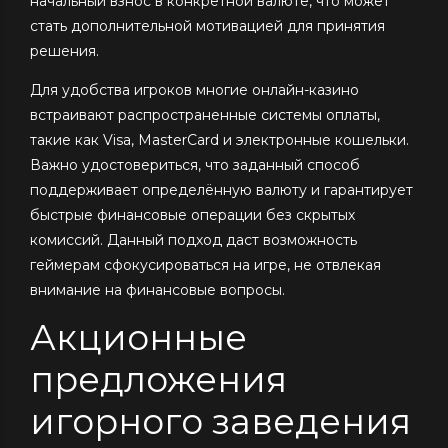
начальный взнос в конкретной валюте, что может
стать дополнительной мотивацией для принятия
решения.
Для удобства игроков многие онлайн-казино
встраивают распространенные системы оплаты,
такие как Visa, MasterCard и электронные кошельки.
Важно удостовериться, что заданный способ
поддерживает определённую валюту и гарантирует
быстрые финансовые операции без скрытых
комиссий. Данный подход даст возможность
геймерам сфокусироваться на игре, не отвлекая
внимание на финансовые вопросы.
Акционные
предложения
игорного заведения