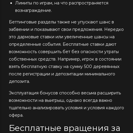
Лимиты по играм, на что распространяется
вознаграждение.
Беттинговые разделы также не упускают шанс в
забвении и показывают свои предложения. Нередко
это дармовые ставки или увеличенные шансы на
определенные события. Бесплатные ставки дают
возможность совершить бет без опасности утраты
собственных средств. Например, игрок в состоянии
взять бесплатную ставку на сумму 500 деревянных
после регистрации и депозитации минимального
депозита.
Эксплуатация бонусов способно весьма расширить
возможности на выигрыш, однако всегда важно
тщательно анализировать условия и условия каждого
офера.
Бесплатные вращения за