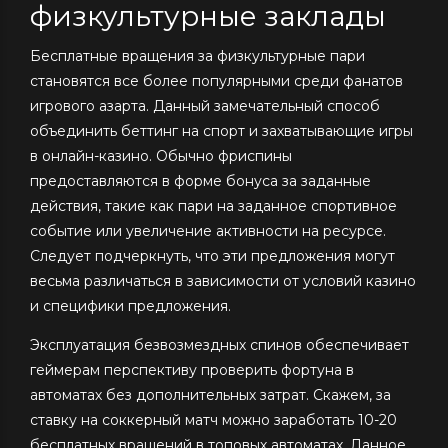
физкультурные заклады
Бесплатные вращения за физкультурные пари
становятся все более популярными среди фанатов
игрового азарта. Данный замечательный способ
объединить беттинг на спорт и захватывающие игры
в онлайн-казино. Обычно фриспины
предоставляются в форме бонуса за заданные
действия, такие как пари на заданное спортивное
событие или увеличение активности на ресурсе.
Следует подчеркнуть, что эти предложения могут
весьма различаться в зависимости от условий казино
и специфики предложения.
Эксплуатация безвозмездных спинов обеспечивает
геймерам перспективу проверить фортуна в
автоматах без дополнительных затрат. Скажем, за
ставку на соккерный матч можно заработать 10-20
бесплатных вращений в топовых автоматах. Данное