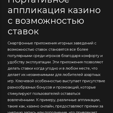
аппликация казино
с возможностью
ставок
Смартфонные приложения игорных заведений с
возможностью ставок становятся все более
популярными среди игроков благодаря комфорту и
удобству эксплуатации. Эти приложения позволяют
делать ставки когда угодно и в любом месте, что
делает их незаменимыми для любителей азартных
игр. Ключевой особенностью выступает присутствие
разнообразных бонусов и промоакций, которые
стимулируют пользователей оставаться
вовлечёнными. К примеру, различные аппликации,
такие как, казино онлайн, предоставляют премии за
учетную запись или пополнение, что привлекает