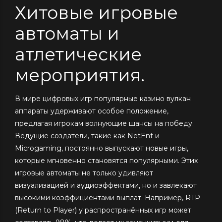
Хитовые игровые
автоматы и
атлетические
мероприятия.
В мире цифровых игр популярные казино вулкан
аппараты удерживают особое положение,
предлагая игрокам волнующие шансы на победу.
Ведущие создатели, такие как NetEnt и
Microgaming, постоянно выпускают новые игры,
которые мгновенно становятся популярными. Этих
игровые автоматы не только удивляют
визуализацией и аудиоэффектами, но и завлекают
высокими коэффициентами выплат. Например, RTP
(Return to Player) у распространённых игр может