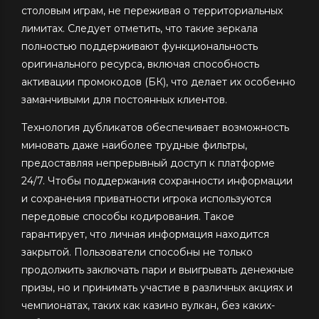
столовым играм, не переживая о территориальных
лимитах. Следует отметить, что такие зеркала
полностью поддерживают функциональность
оригинального ресурса, включая способность
активации промокодов (БК), что делает их особенно
заманчивыми для постоянных клиентов.
Технология дубликатов обеспечивает возможность
миновать даже наиболее трудные фильтры,
предоставляя непрерывный доступ к платформе
24/7. Чтобы поддержания сохранности информации
и сохранения приватности игрока используются
передовые способы кодирования. Такое
гарантирует, что личная информация находится
закрытой. Пользователи способны не только
продолжить заключать пари и выигрывать денежные
призы, но и принимать участие в различных акциях и
чемпионатах, таких как казино вулкан, без каких-