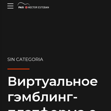
SIN CATEGORIA
Виртуальное
гэмблинг-