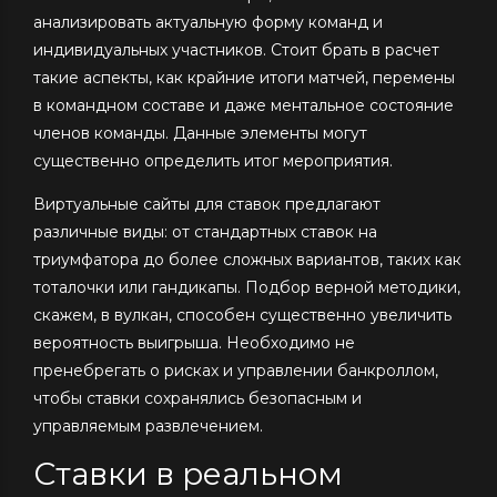
анализировать актуальную форму команд и
индивидуальных участников. Стоит брать в расчет
такие аспекты, как крайние итоги матчей, перемены
в командном составе и даже ментальное состояние
членов команды. Данные элементы могут
существенно определить итог мероприятия.
Виртуальные сайты для ставок предлагают
различные виды: от стандартных ставок на
триумфатора до более сложных вариантов, таких как
тоталочки или гандикапы. Подбор верной методики,
скажем, в вулкан, способен существенно увеличить
вероятность выигрыша. Необходимо не
пренебрегать о рисках и управлении банкроллом,
чтобы ставки сохранялись безопасным и
управляемым развлечением.
Ставки в реальном