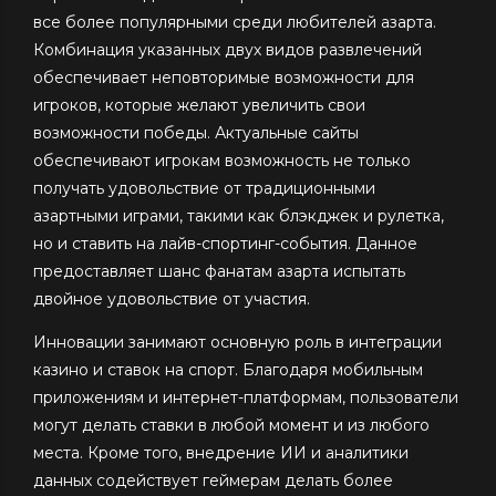
все более популярными среди любителей азарта.
Комбинация указанных двух видов развлечений
обеспечивает неповторимые возможности для
игроков, которые желают увеличить свои
возможности победы. Актуальные сайты
обеспечивают игрокам возможность не только
получать удовольствие от традиционными
азартными играми, такими как блэкджек и рулетка,
но и ставить на лайв-спортинг-события. Данное
предоставляет шанс фанатам азарта испытать
двойное удовольствие от участия.
Инновации занимают основную роль в интеграции
казино и ставок на спорт. Благодаря мобильным
приложениям и интернет-платформам, пользователи
могут делать ставки в любой момент и из любого
места. Кроме того, внедрение ИИ и аналитики
данных содействует геймерам делать более