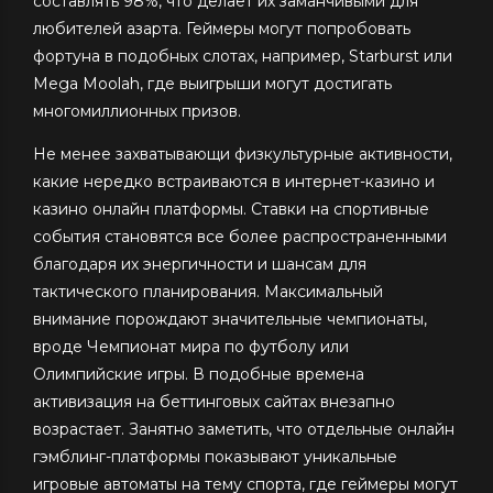
составлять 98%, что делает их заманчивыми для
любителей азарта. Геймеры могут попробовать
фортуна в подобных слотах, например, Starburst или
Mega Moolah, где выигрыши могут достигать
многомиллионных призов.
Не менее захватывающи физкультурные активности,
какие нередко встраиваются в интернет-казино и
казино онлайн платформы. Ставки на спортивные
события становятся все более распространенными
благодаря их энергичности и шансам для
тактического планирования. Максимальный
внимание порождают значительные чемпионаты,
вроде Чемпионат мира по футболу или
Олимпийские игры. В подобные времена
активизация на беттинговых сайтах внезапно
возрастает. Занятно заметить, что отдельные онлайн
гэмблинг-платформы показывают уникальные
игровые автоматы на тему спорта, где геймеры могут