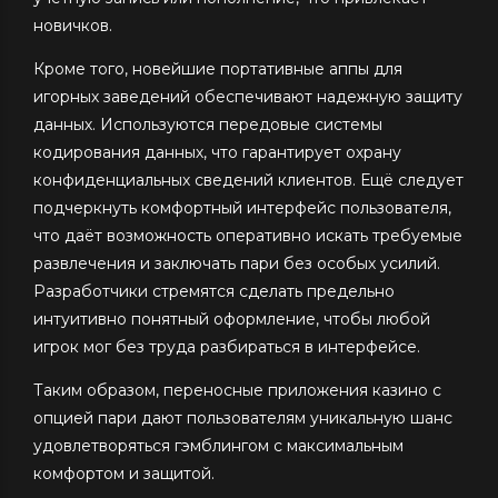
новичков.
Кроме того, новейшие портативные аппы для
игорных заведений обеспечивают надежную защиту
данных. Используются передовые системы
кодирования данных, что гарантирует охрану
конфиденциальных сведений клиентов. Ещё следует
подчеркнуть комфортный интерфейс пользователя,
что даёт возможность оперативно искать требуемые
развлечения и заключать пари без особых усилий.
Разработчики стремятся сделать предельно
интуитивно понятный оформление, чтобы любой
игрок мог без труда разбираться в интерфейсе.
Таким образом, переносные приложения казино с
опцией пари дают пользователям уникальную шанс
удовлетворяться гэмблингом с максимальным
комфортом и защитой.