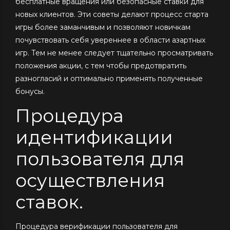
бесплатные вращения или безопасные ставки для
новых клиентов. Эти советы делают процесс старта
игры более заманчивым и позволяют новичкам
почувствовать себя увереннее в области азартных
игр. Тем не менее следует тщательно просматривать
положения акции, с тем чтобы предотвратить
разногласий и оптимально применять полученные
бонусы.
Процедура
идентификации
пользователя для
осуществления
ставок.
Процедура верификации пользователя для