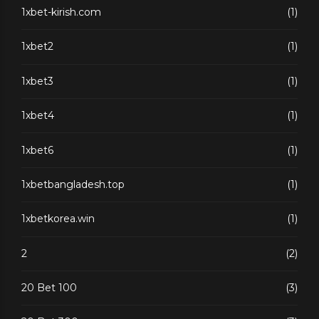
1xbet-kirish.com
(1)
1xbet2
(1)
1xbet3
(1)
1xbet4
(1)
1xbet6
(1)
1xbetbangladesh.top
(1)
1xbetkorea.win
(1)
2
(2)
20 Bet 100
(3)