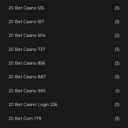
20 Bet Casino 535
(3)
20 Bet Casino 557
(3)
20 Bet Casino 604
(2)
20 Bet Casino 737
(3)
20 Bet Casino 856
(3)
20 Bet Casino 887
(3)
20 Bet Casino 990
(1)
20 Bet Casino Login 236
(3)
20 Bet Com 179
(3)