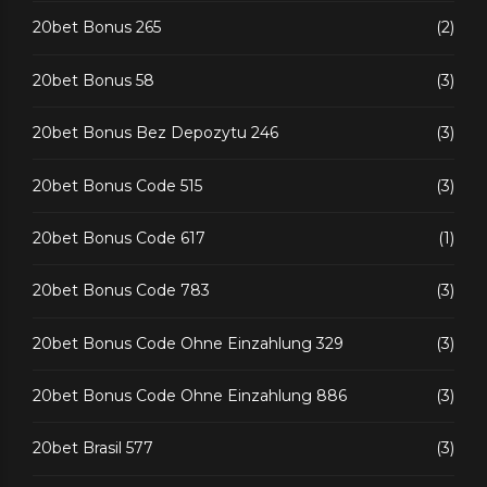
20bet Bonus 265
(2)
20bet Bonus 58
(3)
20bet Bonus Bez Depozytu 246
(3)
20bet Bonus Code 515
(3)
20bet Bonus Code 617
(1)
20bet Bonus Code 783
(3)
20bet Bonus Code Ohne Einzahlung 329
(3)
20bet Bonus Code Ohne Einzahlung 886
(3)
20bet Brasil 577
(3)