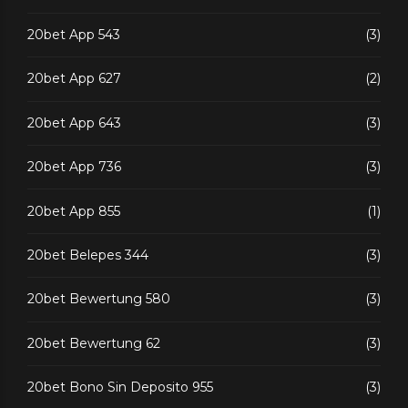
20bet App 543
(3)
20bet App 627
(2)
20bet App 643
(3)
20bet App 736
(3)
20bet App 855
(1)
20bet Belepes 344
(3)
20bet Bewertung 580
(3)
20bet Bewertung 62
(3)
20bet Bono Sin Deposito 955
(3)