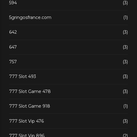
594
(3)
5gringosfrance.com
(1)
642
(3)
647
(3)
757
(3)
777 Slot 493
(3)
777 Slot Game 478
(3)
777 Slot Game 918
(1)
777 Slot Vip 476
(3)
777 Slot Vip 896
(2)