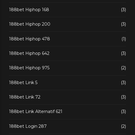
188bet Hiphop 168
(3)
188bet Hiphop 200
(3)
188bet Hiphop 478
(1)
188bet Hiphop 642
(3)
188bet Hiphop 975
(2)
188bet Link 5
(3)
188bet Link 72
(3)
188bet Link Alternatif 621
(3)
188bet Login 287
(2)