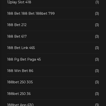
12play Slot 418
(1)
188 Bet 188 Bet 188bet 799
(3)
188 Bet 212
(3)
188 Bet 617
(3)
188 Bet Link 465
(3)
188 Pg Bet Paga 45
(3)
188 Win Bet 86
(3)
188bet 250 305
(3)
188bet 250 36
(3)
188bet App 630
(3)