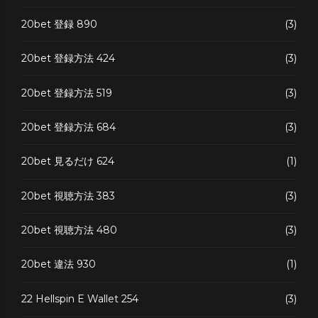
20bet 登録 890
(3)
20bet 登録方法 424
(3)
20bet 登録方法 519
(3)
20bet 登録方法 684
(3)
20bet 見るだけ 624
(1)
20bet 視聴方法 383
(3)
20bet 視聴方法 480
(3)
20bet 違法 930
(1)
22 Hellspin E Wallet 254
(3)