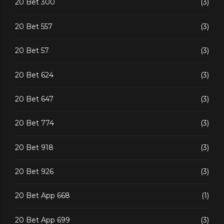
20 Bet 300
(3)
20 Bet 557
(3)
20 Bet 57
(3)
20 Bet 624
(3)
20 Bet 647
(3)
20 Bet 774
(3)
20 Bet 918
(3)
20 Bet 926
(3)
20 Bet App 668
(1)
20 Bet App 699
(3)