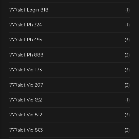
777slot Login 818
(1)
777slot Ph 324
(1)
777slot Ph 495
(3)
777slot Ph 888
(3)
777slot Vip 173
(3)
777slot Vip 207
(3)
777slot Vip 652
(1)
777slot Vip 812
(3)
777slot Vip 863
(3)