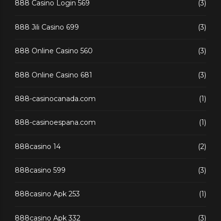
888 Casino Login 569
(3)
888 Jili Casino 699
(3)
888 Online Casino 560
(3)
888 Online Casino 681
(3)
888-casinocanada.com
(1)
888-casinoespana.com
(1)
888casino 14
(2)
888casino 599
(3)
888casino Apk 253
(1)
888casino Apk 332
(3)