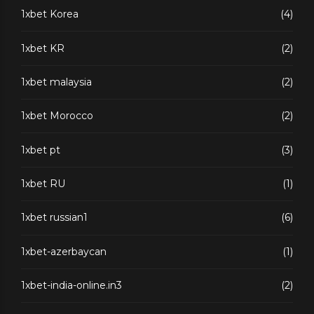
1xbet Korea
(4)
1xbet KR
(2)
1xbet malaysia
(2)
1xbet Morocco
(2)
1xbet pt
(3)
1xbet RU
(1)
1xbet russian1
(6)
1xbet-azerbaycan
(1)
1xbet-india-online.in3
(2)