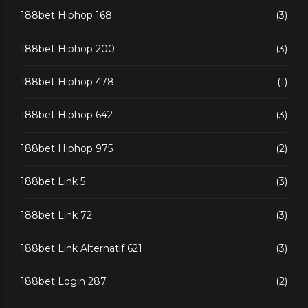
188bet Hiphop 168
(3)
188bet Hiphop 200
(3)
188bet Hiphop 478
(1)
188bet Hiphop 642
(3)
188bet Hiphop 975
(2)
188bet Link 5
(3)
188bet Link 72
(3)
188bet Link Alternatif 621
(3)
188bet Login 287
(2)