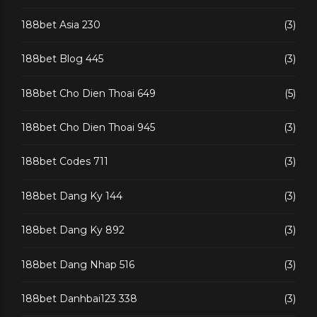
188bet Asia 230
(3)
188bet Blog 445
(3)
188bet Cho Dien Thoai 649
(5)
188bet Cho Dien Thoai 945
(3)
188bet Codes 711
(3)
188bet Dang Ky 144
(3)
188bet Dang Ky 892
(3)
188bet Dang Nhap 516
(3)
188bet Danhbai123 338
(3)