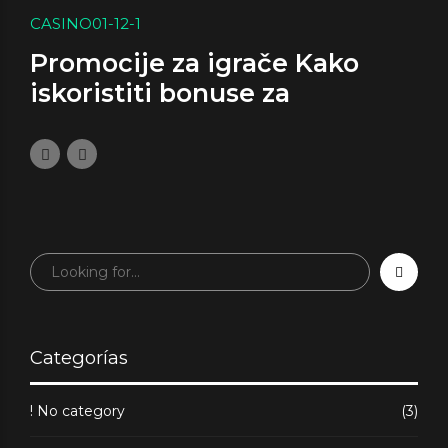
CASINO01-12-1
Promocije za igrače Kako
iskoristiti bonuse za
maksimalnu dobit
diciembre 1, 2025
Categorías
! No category
(3)