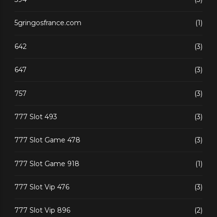
5gringosfrance.com
(1)
642
(3)
647
(3)
757
(3)
777 Slot 493
(3)
777 Slot Game 478
(3)
777 Slot Game 918
(1)
777 Slot Vip 476
(3)
777 Slot Vip 896
(2)