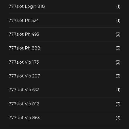
777slot Login 818
(1)
777slot Ph 324
(1)
777slot Ph 495
(3)
777slot Ph 888
(3)
777slot Vip 173
(3)
777slot Vip 207
(3)
777slot Vip 652
(1)
777slot Vip 812
(3)
777slot Vip 863
(3)