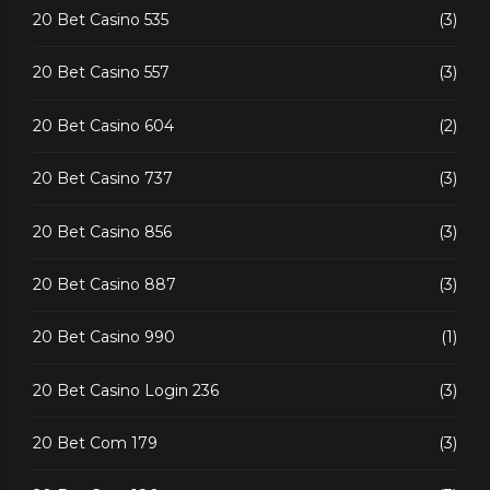
20 Bet Casino 535
(3)
20 Bet Casino 557
(3)
20 Bet Casino 604
(2)
20 Bet Casino 737
(3)
20 Bet Casino 856
(3)
20 Bet Casino 887
(3)
20 Bet Casino 990
(1)
20 Bet Casino Login 236
(3)
20 Bet Com 179
(3)