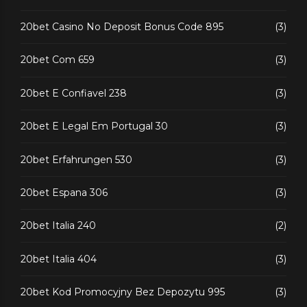
20bet Casino No Deposit Bonus Code 895
(3)
20bet Com 659
(3)
20bet E Confiavel 238
(3)
20bet E Legal Em Portugal 30
(3)
20bet Erfahrungen 530
(3)
20bet Espana 306
(3)
20bet Italia 240
(2)
20bet Italia 404
(3)
20bet Kod Promocyjny Bez Depozytu 995
(3)