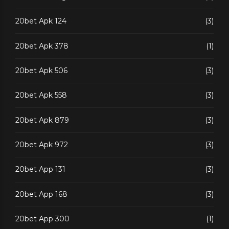
20bet Apk 124
(3)
20bet Apk 378
(1)
20bet Apk 506
(3)
20bet Apk 558
(3)
20bet Apk 879
(3)
20bet Apk 972
(3)
20bet App 131
(3)
20bet App 168
(3)
20bet App 300
(1)