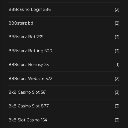
888casino Login 586
(2)
888starz bd
(2)
888starz Bet 235
(3)
888starz Betting 500
(3)
888starz Bonusy 25
(1)
888starz Website 522
(2)
8k8 Casino Slot 561
(3)
8k8 Casino Slot 877
(3)
8k8 Slot Casino 154
(3)