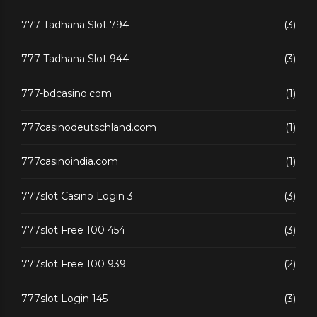
777 Tadhana Slot 794
(3)
777 Tadhana Slot 944
(3)
777-bdcasino.com
(1)
777casinodeutschland.com
(1)
777casinoindia.com
(1)
777slot Casino Login 3
(3)
777slot Free 100 454
(3)
777slot Free 100 939
(2)
777slot Login 145
(3)