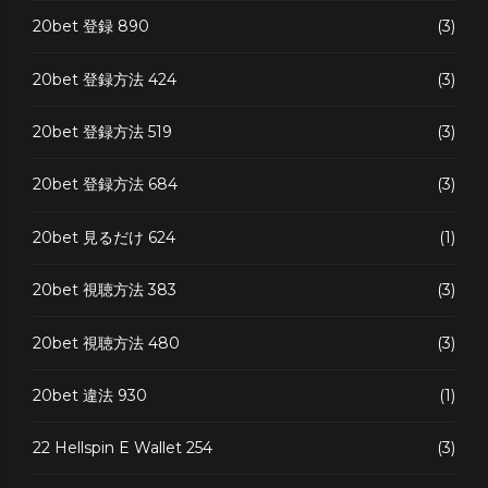
20bet 登録 890
(3)
20bet 登録方法 424
(3)
20bet 登録方法 519
(3)
20bet 登録方法 684
(3)
20bet 見るだけ 624
(1)
20bet 視聴方法 383
(3)
20bet 視聴方法 480
(3)
20bet 違法 930
(1)
22 Hellspin E Wallet 254
(3)