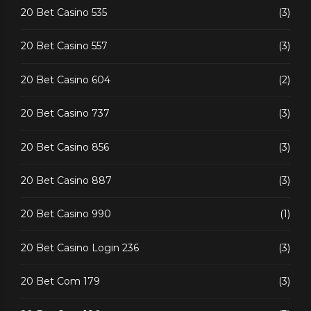
20 Bet Casino 535
(3)
20 Bet Casino 557
(3)
20 Bet Casino 604
(2)
20 Bet Casino 737
(3)
20 Bet Casino 856
(3)
20 Bet Casino 887
(3)
20 Bet Casino 990
(1)
20 Bet Casino Login 236
(3)
20 Bet Com 179
(3)