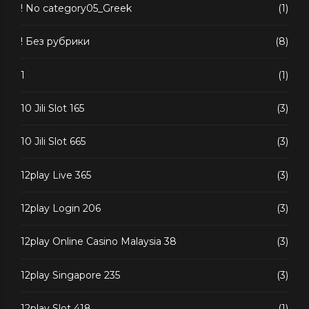
! No category05_Greek
(1)
! Без рубрики
(8)
1
(1)
10 Jili Slot 165
(3)
10 Jili Slot 665
(3)
12play Live 365
(3)
12play Login 206
(3)
12play Online Casino Malaysia 38
(3)
12play Singapore 235
(3)
12play Slot 418
(1)