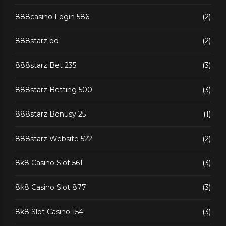
888casino Login 586
(2)
888starz bd
(2)
888starz Bet 235
(3)
888starz Betting 500
(3)
888starz Bonusy 25
(1)
888starz Website 522
(2)
8k8 Casino Slot 561
(3)
8k8 Casino Slot 877
(3)
8k8 Slot Casino 154
(3)