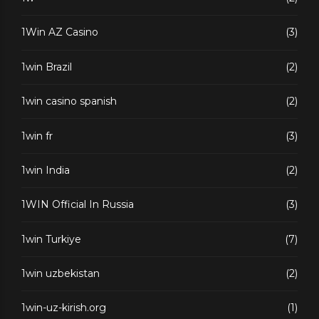
1Win AZ Casino
(3)
1win Brazil
(2)
1win casino spanish
(2)
1win fr
(3)
1win India
(2)
1WIN Official In Russia
(3)
1win Turkiye
(7)
1win uzbekistan
(2)
1win-uz-kirish.org
(1)