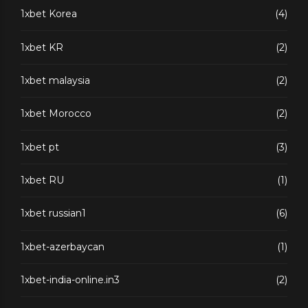
1xbet Korea
(4)
1xbet KR
(2)
1xbet malaysia
(2)
1xbet Morocco
(2)
1xbet pt
(3)
1xbet RU
(1)
1xbet russian1
(6)
1xbet-azerbaycan
(1)
1xbet-india-online.in3
(2)