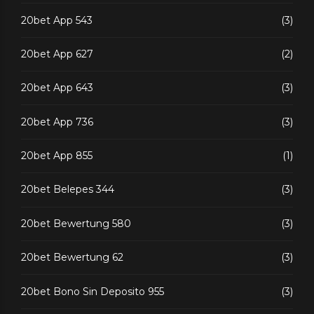
20bet App 543
(3)
20bet App 627
(2)
20bet App 643
(3)
20bet App 736
(3)
20bet App 855
(1)
20bet Belepes 344
(3)
20bet Bewertung 580
(3)
20bet Bewertung 62
(3)
20bet Bono Sin Deposito 955
(3)