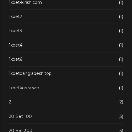
1xbet-kirish.com
(1)
1xbet2
(1)
1xbet3
(1)
1xbet4
(1)
1xbet6
(1)
1xbetbangladesh.top
(1)
1xbetkorea.win
(1)
2
(2)
20 Bet 100
(3)
20 Bet 300
(3)