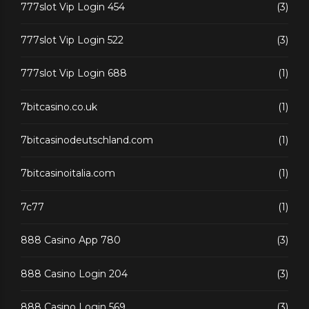
777slot Vip Login 454
(3)
777slot Vip Login 522
(3)
777slot Vip Login 688
(1)
7bitcasino.co.uk
(1)
7bitcasinodeutschland.com
(1)
7bitcasinoitalia.com
(1)
7c77
(1)
888 Casino App 780
(3)
888 Casino Login 204
(3)
888 Casino Login 569
(3)