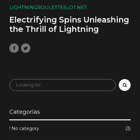
LIGHTNINGROULETTESLOT.NET
Electrifying Spins Unleashing
the Thrill of Lightning
Roulette
diciembre 16, 2025
Categorías
! No category
(3)