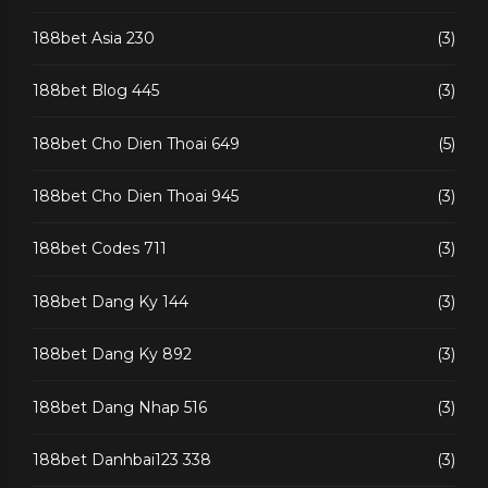
188bet Asia 230
(3)
188bet Blog 445
(3)
188bet Cho Dien Thoai 649
(5)
188bet Cho Dien Thoai 945
(3)
188bet Codes 711
(3)
188bet Dang Ky 144
(3)
188bet Dang Ky 892
(3)
188bet Dang Nhap 516
(3)
188bet Danhbai123 338
(3)