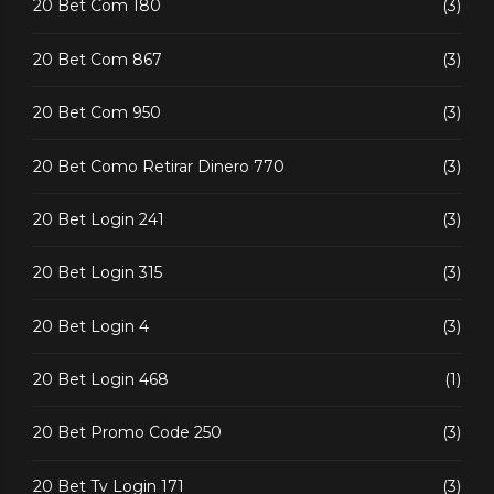
20 Bet Com 180
(3)
20 Bet Com 867
(3)
20 Bet Com 950
(3)
20 Bet Como Retirar Dinero 770
(3)
20 Bet Login 241
(3)
20 Bet Login 315
(3)
20 Bet Login 4
(3)
20 Bet Login 468
(1)
20 Bet Promo Code 250
(3)
20 Bet Tv Login 171
(3)