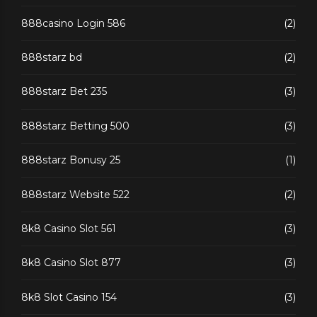
888casino Login 586
(2)
888starz bd
(2)
888starz Bet 235
(3)
888starz Betting 500
(3)
888starz Bonusy 25
(1)
888starz Website 522
(2)
8k8 Casino Slot 561
(3)
8k8 Casino Slot 877
(3)
8k8 Slot Casino 154
(3)