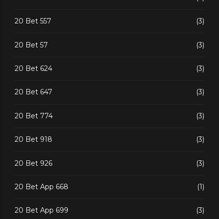
20 Bet 557
(3)
20 Bet 57
(3)
20 Bet 624
(3)
20 Bet 647
(3)
20 Bet 774
(3)
20 Bet 918
(3)
20 Bet 926
(3)
20 Bet App 668
(1)
20 Bet App 699
(3)