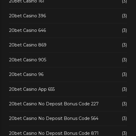
20bet Casino 161
(3)
20bet Casino 396
(3)
20bet Casino 646
(3)
20bet Casino 869
(3)
20bet Casino 905
(3)
20bet Casino 96
(3)
20bet Casino App 655
(3)
20bet Casino No Deposit Bonus Code 227
(3)
20bet Casino No Deposit Bonus Code 564
(3)
20bet Casino No Deposit Bonus Code 871
(3)