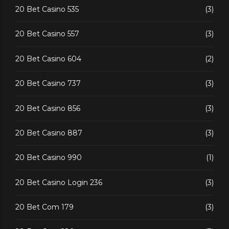
20 Bet Casino 535
(3)
20 Bet Casino 557
(3)
20 Bet Casino 604
(2)
20 Bet Casino 737
(3)
20 Bet Casino 856
(3)
20 Bet Casino 887
(3)
20 Bet Casino 990
(1)
20 Bet Casino Login 236
(3)
20 Bet Com 179
(3)