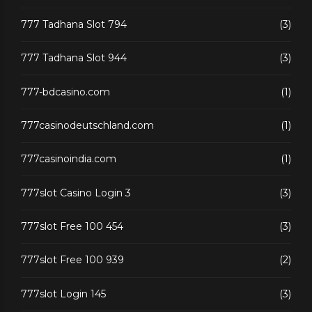
777 Tadhana Slot 794
(3)
777 Tadhana Slot 944
(3)
777-bdcasino.com
(1)
777casinodeutschland.com
(1)
777casinoindia.com
(1)
777slot Casino Login 3
(3)
777slot Free 100 454
(3)
777slot Free 100 939
(2)
777slot Login 145
(3)