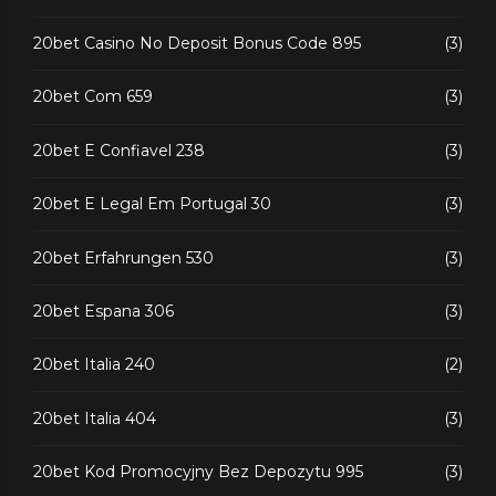
20bet Casino No Deposit Bonus Code 895
(3)
20bet Com 659
(3)
20bet E Confiavel 238
(3)
20bet E Legal Em Portugal 30
(3)
20bet Erfahrungen 530
(3)
20bet Espana 306
(3)
20bet Italia 240
(2)
20bet Italia 404
(3)
20bet Kod Promocyjny Bez Depozytu 995
(3)