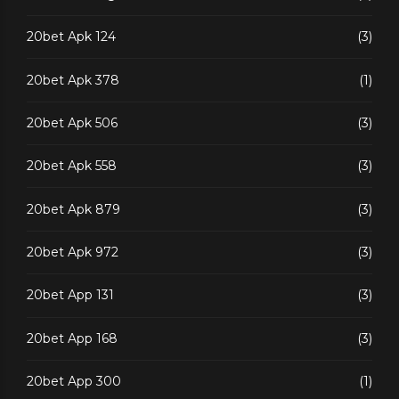
20bet Apk 124
(3)
20bet Apk 378
(1)
20bet Apk 506
(3)
20bet Apk 558
(3)
20bet Apk 879
(3)
20bet Apk 972
(3)
20bet App 131
(3)
20bet App 168
(3)
20bet App 300
(1)