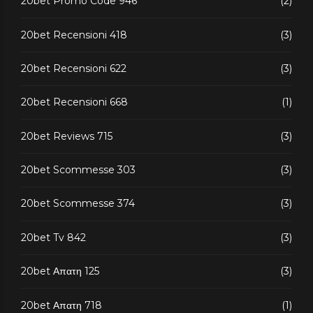
20bet Promo Code 946
(2)
20bet Recensioni 418
(3)
20bet Recensioni 622
(3)
20bet Recensioni 668
(1)
20bet Reviews 715
(3)
20bet Scommesse 303
(3)
20bet Scommesse 374
(3)
20bet Tv 842
(3)
20bet Απατη 125
(3)
20bet Απατη 718
(1)