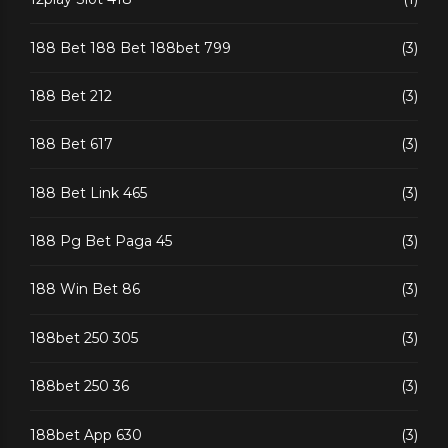
188 Bet 188 Bet 188bet 799
(3)
188 Bet 212
(3)
188 Bet 617
(3)
188 Bet Link 465
(3)
188 Pg Bet Paga 45
(3)
188 Win Bet 86
(3)
188bet 250 305
(3)
188bet 250 36
(3)
188bet App 630
(3)