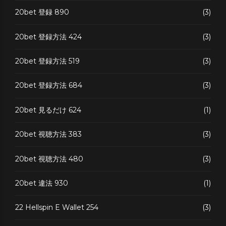
20bet 登録 890
(3)
20bet 登録方法 424
(3)
20bet 登録方法 519
(3)
20bet 登録方法 684
(3)
20bet 見るだけ 624
(1)
20bet 視聴方法 383
(3)
20bet 視聴方法 480
(3)
20bet 違法 930
(1)
22 Hellspin E Wallet 254
(3)