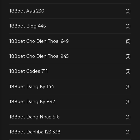
188bet Asia 230
(3)
188bet Blog 445
(3)
188bet Cho Dien Thoai 649
(5)
188bet Cho Dien Thoai 945
(3)
188bet Codes 711
(3)
188bet Dang Ky 144
(3)
188bet Dang Ky 892
(3)
188bet Dang Nhap 516
(3)
188bet Danhbai123 338
(3)