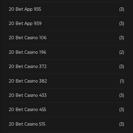
20 Bet App 935
(3)
20 Bet App 939
(3)
20 Bet Casino 106
(3)
20 Bet Casino 196
(2)
20 Bet Casino 372
(3)
20 Bet Casino 382
(1)
20 Bet Casino 433
(3)
20 Bet Casino 455
(3)
20 Bet Casino 515
(3)