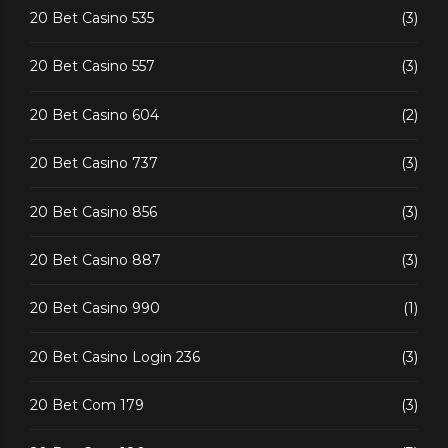
20 Bet Casino 535
(3)
20 Bet Casino 557
(3)
20 Bet Casino 604
(2)
20 Bet Casino 737
(3)
20 Bet Casino 856
(3)
20 Bet Casino 887
(3)
20 Bet Casino 990
(1)
20 Bet Casino Login 236
(3)
20 Bet Com 179
(3)