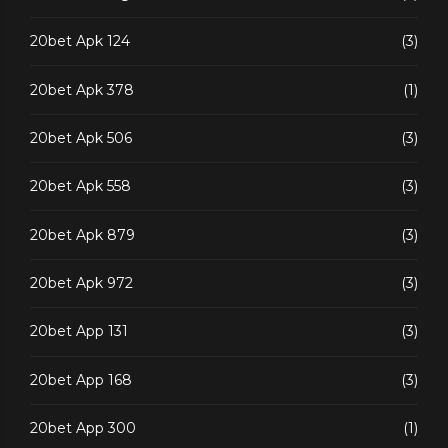
20bet Apk 124
(3)
20bet Apk 378
(1)
20bet Apk 506
(3)
20bet Apk 558
(3)
20bet Apk 879
(3)
20bet Apk 972
(3)
20bet App 131
(3)
20bet App 168
(3)
20bet App 300
(1)