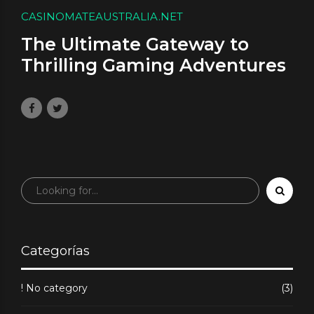
CASINOMATEAUSTRALIA.NET
The Ultimate Gateway to
Thrilling Gaming Adventures
noviembre 6, 2025
Categorías
! No category
(3)