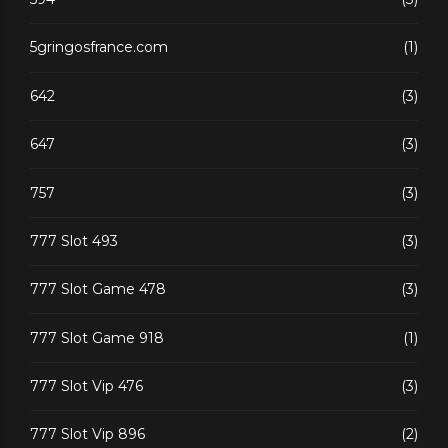
5gringosfrance.com
(1)
642
(3)
647
(3)
757
(3)
777 Slot 493
(3)
777 Slot Game 478
(3)
777 Slot Game 918
(1)
777 Slot Vip 476
(3)
777 Slot Vip 896
(2)