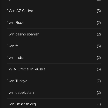
1Win AZ Casino
(3)
1win Brazil
(2)
1win casino spanish
(2)
1win fr
(3)
1win India
(2)
1WIN Official In Russia
(3)
1win Turkiye
(7)
1win uzbekistan
(2)
1win-uz-kirish.org
(1)