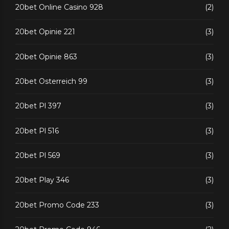
20bet Online Casino 928
(2)
20bet Opinie 221
(3)
20bet Opinie 863
(3)
20bet Osterreich 99
(3)
20bet Pl 397
(3)
20bet Pl 516
(3)
20bet Pl 569
(3)
20bet Play 346
(3)
20bet Promo Code 233
(3)