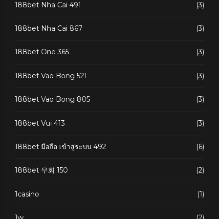
188bet Nha Cai 491
(3)
188bet Nha Cai 867
(3)
188bet One 365
(3)
188bet Vao Bong 521
(3)
188bet Vao Bong 805
(3)
188bet Vui 413
(3)
188bet มือถือ เข้าสู่ระบบ 492
(6)
188bet 우회 150
(2)
1casino
(1)
1w
(2)