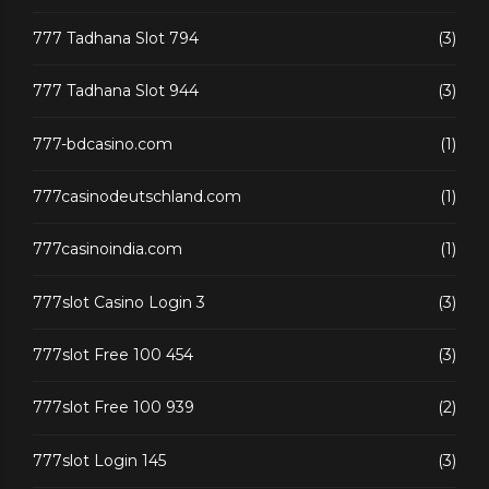
777 Tadhana Slot 794
(3)
777 Tadhana Slot 944
(3)
777-bdcasino.com
(1)
777casinodeutschland.com
(1)
777casinoindia.com
(1)
777slot Casino Login 3
(3)
777slot Free 100 454
(3)
777slot Free 100 939
(2)
777slot Login 145
(3)