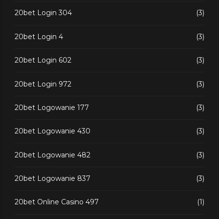
20bet Login 304
(3)
20bet Login 4
(3)
20bet Login 602
(3)
20bet Login 972
(3)
20bet Logowanie 177
(3)
20bet Logowanie 430
(3)
20bet Logowanie 482
(3)
20bet Logowanie 837
(3)
20bet Online Casino 497
(1)