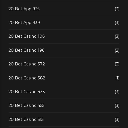
20 Bet App 935
(3)
20 Bet App 939
(3)
20 Bet Casino 106
(3)
20 Bet Casino 196
(2)
20 Bet Casino 372
(3)
20 Bet Casino 382
(1)
20 Bet Casino 433
(3)
20 Bet Casino 455
(3)
20 Bet Casino 515
(3)