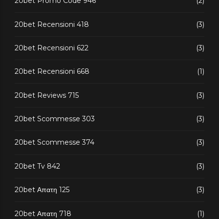
20bet Promo Code 946
(2)
20bet Recensioni 418
(3)
20bet Recensioni 622
(3)
20bet Recensioni 668
(1)
20bet Reviews 715
(3)
20bet Scommesse 303
(3)
20bet Scommesse 374
(3)
20bet Tv 842
(3)
20bet Απατη 125
(3)
20bet Απατη 718
(1)