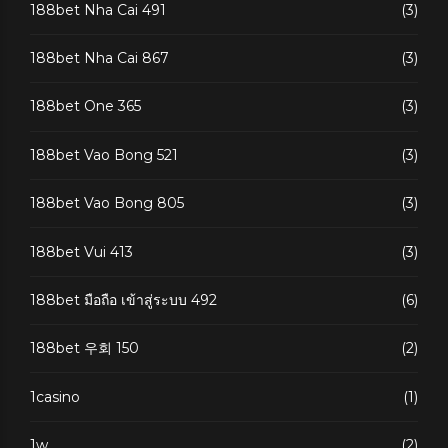
188bet Nha Cai 491
(3)
188bet Nha Cai 867
(3)
188bet One 365
(3)
188bet Vao Bong 521
(3)
188bet Vao Bong 805
(3)
188bet Vui 413
(3)
188bet มือถือ เข้าสู่ระบบ 492
(6)
188bet 우회 150
(2)
1casino
(1)
1w
(2)