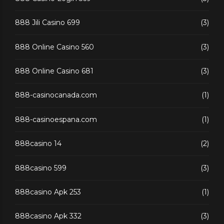
888 Jili Casino 699
(3)
888 Online Casino 560
(3)
888 Online Casino 681
(3)
888-casinocanada.com
(1)
888-casinoespana.com
(1)
888casino 14
(2)
888casino 599
(3)
888casino Apk 253
(1)
888casino Apk 332
(3)