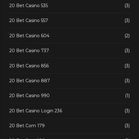
20 Bet Casino 535
(3)
20 Bet Casino 557
(3)
20 Bet Casino 604
(2)
20 Bet Casino 737
(3)
20 Bet Casino 856
(3)
20 Bet Casino 887
(3)
20 Bet Casino 990
(1)
20 Bet Casino Login 236
(3)
20 Bet Com 179
(3)