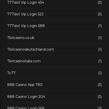
777slot Vip Login 454
(3)
777slot Vip Login 522
(3)
777slot Vip Login 688
(1)
7bitcasino.co.uk
(1)
7bitcasinodeutschland.com
(1)
7bitcasinoitalia.com
(1)
7c77
(1)
888 Casino App 780
(3)
888 Casino Login 204
(3)
888 Casino Login 569
(3)