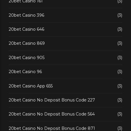
20bet Casino 161
(3)
20bet Casino 396
(3)
20bet Casino 646
(3)
20bet Casino 869
(3)
20bet Casino 905
(3)
20bet Casino 96
(3)
20bet Casino App 655
(3)
20bet Casino No Deposit Bonus Code 227
(3)
20bet Casino No Deposit Bonus Code 564
(3)
20bet Casino No Deposit Bonus Code 871
(3)