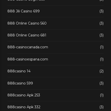
888 Jili Casino 699
(3)
888 Online Casino 560
(3)
888 Online Casino 681
(3)
888-casinocanada.com
(1)
888-casinoespana.com
(1)
888casino 14
(2)
888casino 599
(3)
888casino Apk 253
(1)
888casino Apk 332
(3)