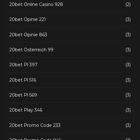
20bet Online Casino 928
(2)
20bet Opinie 221
(3)
20bet Opinie 863
(3)
20bet Osterreich 99
(3)
20bet Pl 397
(3)
20bet Pl 516
(3)
20bet Pl 569
(3)
20bet Play 346
(3)
20bet Promo Code 233
(3)