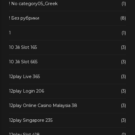
! No category05_Greek
(1)
! Без рубрики
(8)
1
(1)
10 Jili Slot 165
(3)
10 Jili Slot 665
(3)
12play Live 365
(3)
12play Login 206
(3)
12play Online Casino Malaysia 38
(3)
12play Singapore 235
(3)
12play Slot 418
(1)