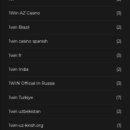
1Win AZ Casino
(3)
1win Brazil
(2)
1win casino spanish
(2)
1win fr
(3)
1win India
(2)
1WIN Official In Russia
(3)
1win Turkiye
(7)
1win uzbekistan
(2)
1win-uz-kirish.org
(1)