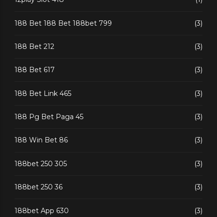
188 Bet 188 Bet 188bet 799
(3)
188 Bet 212
(3)
188 Bet 617
(3)
188 Bet Link 465
(3)
188 Pg Bet Paga 45
(3)
188 Win Bet 86
(3)
188bet 250 305
(3)
188bet 250 36
(3)
188bet App 630
(3)