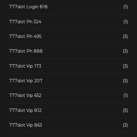
777slot Login 818
(1)
777slot Ph 324
(1)
777slot Ph 495
(3)
777slot Ph 888
(3)
777slot Vip 173
(3)
777slot Vip 207
(3)
777slot Vip 652
(1)
777slot Vip 812
(3)
777slot Vip 863
(3)