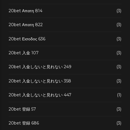
20bet Απατη 814
(3)
20bet Απατη 822
(3)
20bet Εισοδος 636
(3)
20bet 入金 107
(3)
20bet 入金しないと見れない 249
(3)
20bet 入金しないと見れない 358
(3)
20bet 入金しないと見れない 447
(1)
20bet 登録 57
(3)
20bet 登録 686
(3)