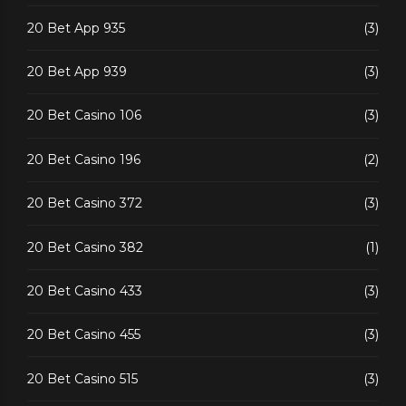
20 Bet App 935
(3)
20 Bet App 939
(3)
20 Bet Casino 106
(3)
20 Bet Casino 196
(2)
20 Bet Casino 372
(3)
20 Bet Casino 382
(1)
20 Bet Casino 433
(3)
20 Bet Casino 455
(3)
20 Bet Casino 515
(3)