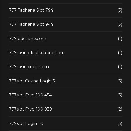
777 Tadhana Slot 794
(3)
777 Tadhana Slot 944
(3)
777-bdcasino.com
(1)
777casinodeutschland.com
(1)
777casinoindia.com
(1)
777slot Casino Login 3
(3)
777slot Free 100 454
(3)
777slot Free 100 939
(2)
777slot Login 145
(3)