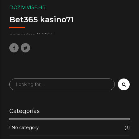
DOZIVIVISE.HR
Bet365 kasino71
noviembre 7, 2025
Categorías
! No category
(3)