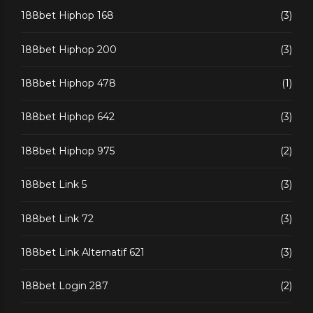
188bet Hiphop 168
(3)
188bet Hiphop 200
(3)
188bet Hiphop 478
(1)
188bet Hiphop 642
(3)
188bet Hiphop 975
(2)
188bet Link 5
(3)
188bet Link 72
(3)
188bet Link Alternatif 621
(3)
188bet Login 287
(2)