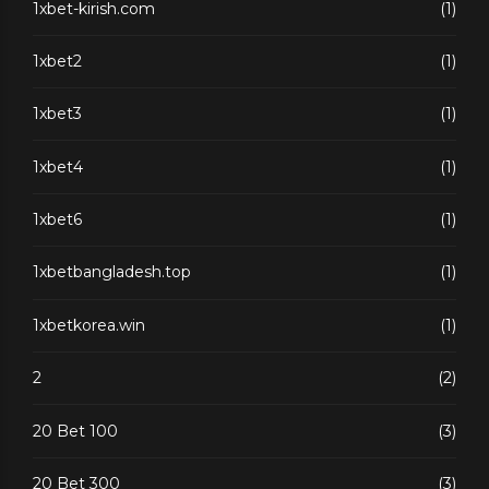
1xbet-kirish.com
(1)
1xbet2
(1)
1xbet3
(1)
1xbet4
(1)
1xbet6
(1)
1xbetbangladesh.top
(1)
1xbetkorea.win
(1)
2
(2)
20 Bet 100
(3)
20 Bet 300
(3)