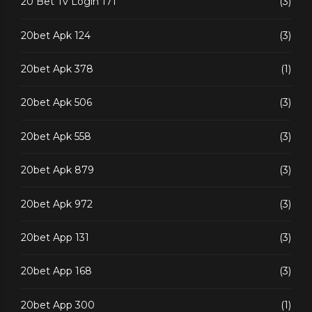
20 Bet Tv Login 171
(3)
20bet Apk 124
(3)
20bet Apk 378
(1)
20bet Apk 506
(3)
20bet Apk 558
(3)
20bet Apk 879
(3)
20bet Apk 972
(3)
20bet App 131
(3)
20bet App 168
(3)
20bet App 300
(1)