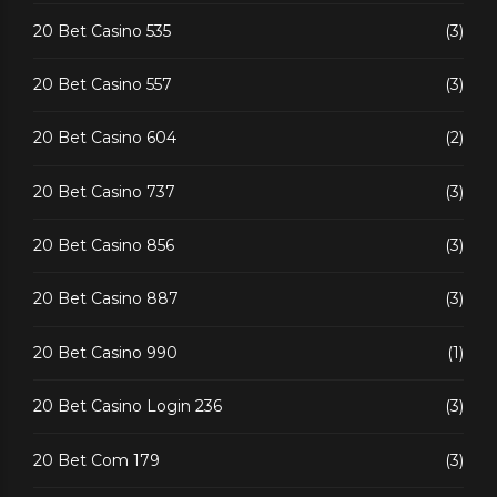
20 Bet Casino 535
(3)
20 Bet Casino 557
(3)
20 Bet Casino 604
(2)
20 Bet Casino 737
(3)
20 Bet Casino 856
(3)
20 Bet Casino 887
(3)
20 Bet Casino 990
(1)
20 Bet Casino Login 236
(3)
20 Bet Com 179
(3)