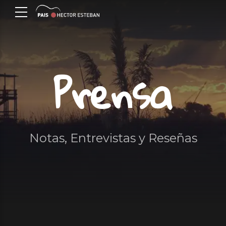
Prensa
Notas, Entrevistas y Reseñas