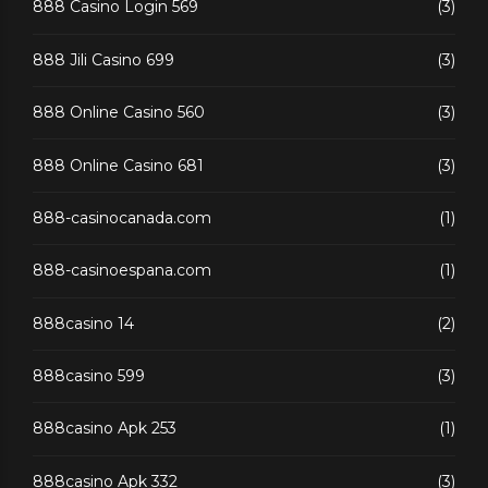
888 Casino Login 569
(3)
888 Jili Casino 699
(3)
888 Online Casino 560
(3)
888 Online Casino 681
(3)
888-casinocanada.com
(1)
888-casinoespana.com
(1)
888casino 14
(2)
888casino 599
(3)
888casino Apk 253
(1)
888casino Apk 332
(3)