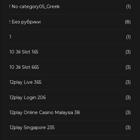
! No category05_Greek
(1)
! Без рубрики
(8)
1
(1)
10 Jili Slot 165
(3)
10 Jili Slot 665
(3)
12play Live 365
(3)
12play Login 206
(3)
12play Online Casino Malaysia 38
(3)
12play Singapore 235
(3)