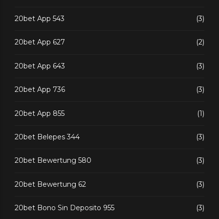
20bet App 543
(3)
20bet App 627
(2)
20bet App 643
(3)
20bet App 736
(3)
20bet App 855
(1)
20bet Belepes 344
(3)
20bet Bewertung 580
(3)
20bet Bewertung 62
(3)
20bet Bono Sin Deposito 955
(3)