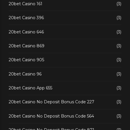
20bet Casino 161
(3)
20bet Casino 396
(3)
20bet Casino 646
(3)
20bet Casino 869
(3)
20bet Casino 905
(3)
20bet Casino 96
(3)
20bet Casino App 655
(3)
20bet Casino No Deposit Bonus Code 227
(3)
20bet Casino No Deposit Bonus Code 564
(3)