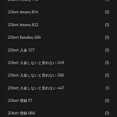
20bet Απατη 814
(3)
20bet Απατη 822
(3)
20bet Εισοδος 636
(3)
20bet 入金 107
(3)
20bet 入金しないと見れない 249
(3)
20bet 入金しないと見れない 358
(3)
20bet 入金しないと見れない 447
(1)
20bet 登録 57
(3)
20bet 登録 686
(3)