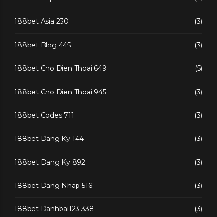
188bet Asia 230
(3)
188bet Blog 445
(3)
188bet Cho Dien Thoai 649
(5)
188bet Cho Dien Thoai 945
(3)
188bet Codes 711
(3)
188bet Dang Ky 144
(3)
188bet Dang Ky 892
(3)
188bet Dang Nhap 516
(3)
188bet Danhbai123 338
(3)