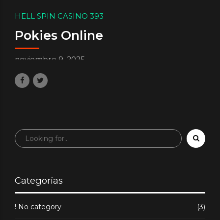
HELL SPIN CASINO 393
Pokies Online
noviembre 9, 2025
Categorías
! No category
(3)