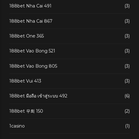
188bet Nha Cai 491
(3)
188bet Nha Cai 867
(3)
188bet One 365
(3)
188bet Vao Bong 521
(3)
188bet Vao Bong 805
(3)
188bet Vui 413
(3)
188bet มือถือ เข้าสู่ระบบ 492
(6)
188bet 우회 150
(2)
1casino
(1)