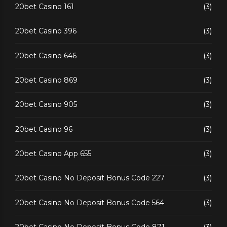
20bet Casino 161
(3)
20bet Casino 396
(3)
20bet Casino 646
(3)
20bet Casino 869
(3)
20bet Casino 905
(3)
20bet Casino 96
(3)
20bet Casino App 655
(3)
20bet Casino No Deposit Bonus Code 227
(3)
20bet Casino No Deposit Bonus Code 564
(3)