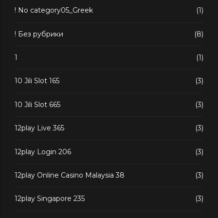
! No category05_Greek
(1)
! Без рубрики
(8)
1
(1)
10 Jili Slot 165
(3)
10 Jili Slot 665
(3)
12play Live 365
(3)
12play Login 206
(3)
12play Online Casino Malaysia 38
(3)
12play Singapore 235
(3)