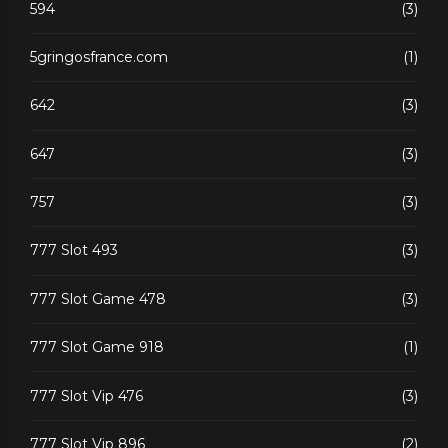
594
(3)
5gringosfrance.com
(1)
642
(3)
647
(3)
757
(3)
777 Slot 493
(3)
777 Slot Game 478
(3)
777 Slot Game 918
(1)
777 Slot Vip 476
(3)
777 Slot Vip 896
(2)