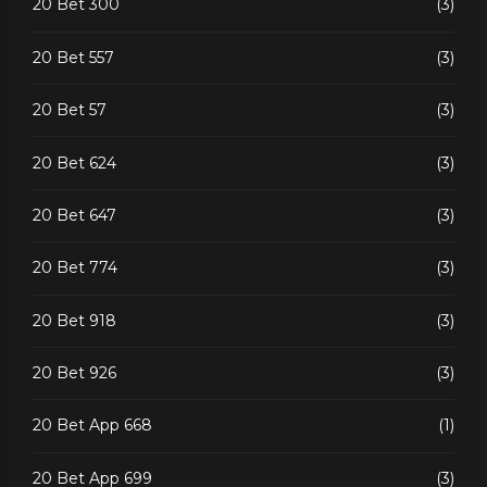
20 Bet 300
(3)
20 Bet 557
(3)
20 Bet 57
(3)
20 Bet 624
(3)
20 Bet 647
(3)
20 Bet 774
(3)
20 Bet 918
(3)
20 Bet 926
(3)
20 Bet App 668
(1)
20 Bet App 699
(3)