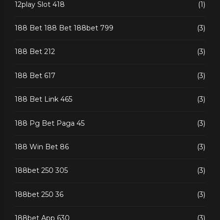
12play Slot 418
(1)
188 Bet 188 Bet 188bet 799
(3)
188 Bet 212
(3)
188 Bet 617
(3)
188 Bet Link 465
(3)
188 Pg Bet Paga 45
(3)
188 Win Bet 86
(3)
188bet 250 305
(3)
188bet 250 36
(3)
188bet App 630
(3)