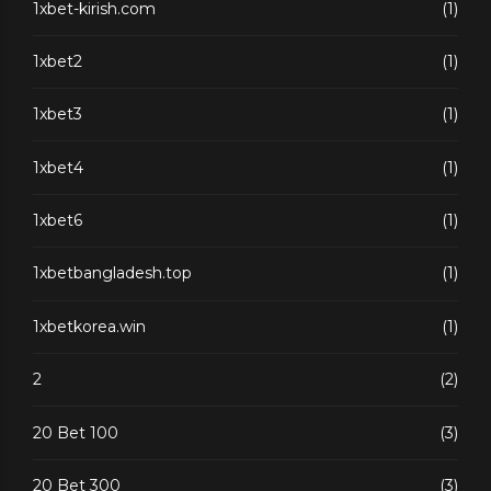
1xbet-kirish.com
(1)
1xbet2
(1)
1xbet3
(1)
1xbet4
(1)
1xbet6
(1)
1xbetbangladesh.top
(1)
1xbetkorea.win
(1)
2
(2)
20 Bet 100
(3)
20 Bet 300
(3)