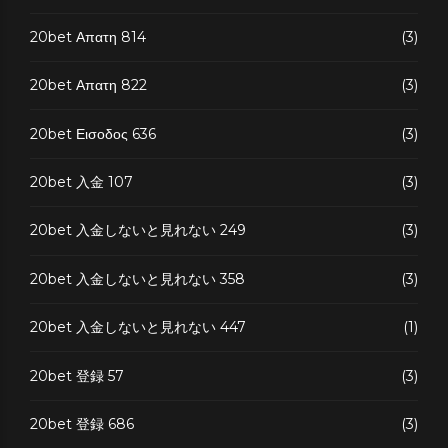
20bet Απατη 814
(3)
20bet Απατη 822
(3)
20bet Εισοδος 636
(3)
20bet 入金 107
(3)
20bet 入金しないと見れない 249
(3)
20bet 入金しないと見れない 358
(3)
20bet 入金しないと見れない 447
(1)
20bet 登録 57
(3)
20bet 登録 686
(3)