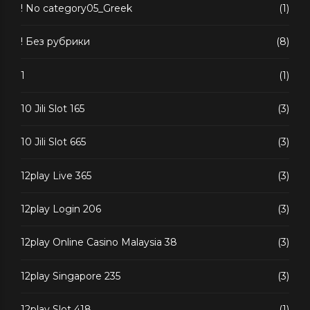
! No category05_Greek
(1)
! Без рубрики
(8)
1
(1)
10 Jili Slot 165
(3)
10 Jili Slot 665
(3)
12play Live 365
(3)
12play Login 206
(3)
12play Online Casino Malaysia 38
(3)
12play Singapore 235
(3)
12play Slot 418
(1)