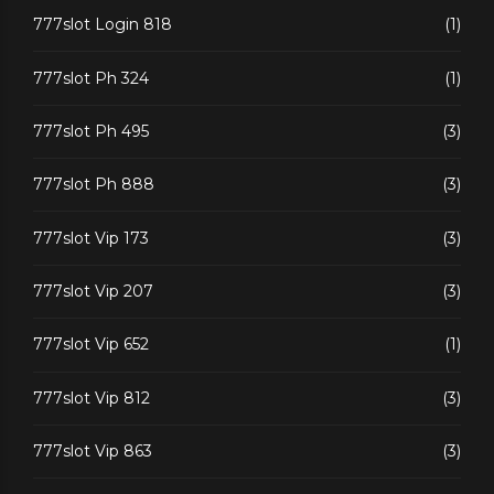
777slot Login 818
(1)
777slot Ph 324
(1)
777slot Ph 495
(3)
777slot Ph 888
(3)
777slot Vip 173
(3)
777slot Vip 207
(3)
777slot Vip 652
(1)
777slot Vip 812
(3)
777slot Vip 863
(3)