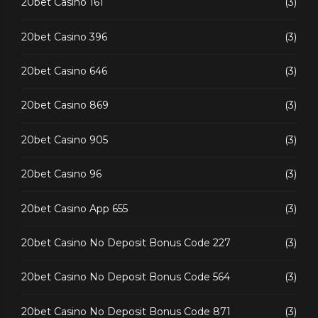
20bet Casino 161
(3)
20bet Casino 396
(3)
20bet Casino 646
(3)
20bet Casino 869
(3)
20bet Casino 905
(3)
20bet Casino 96
(3)
20bet Casino App 655
(3)
20bet Casino No Deposit Bonus Code 227
(3)
20bet Casino No Deposit Bonus Code 564
(3)
20bet Casino No Deposit Bonus Code 871
(3)