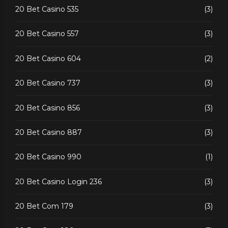
20 Bet Casino 535
(3)
20 Bet Casino 557
(3)
20 Bet Casino 604
(2)
20 Bet Casino 737
(3)
20 Bet Casino 856
(3)
20 Bet Casino 887
(3)
20 Bet Casino 990
(1)
20 Bet Casino Login 236
(3)
20 Bet Com 179
(3)