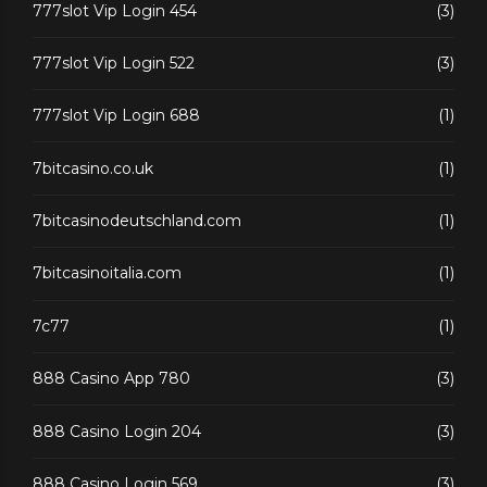
777slot Vip Login 454
(3)
777slot Vip Login 522
(3)
777slot Vip Login 688
(1)
7bitcasino.co.uk
(1)
7bitcasinodeutschland.com
(1)
7bitcasinoitalia.com
(1)
7c77
(1)
888 Casino App 780
(3)
888 Casino Login 204
(3)
888 Casino Login 569
(3)