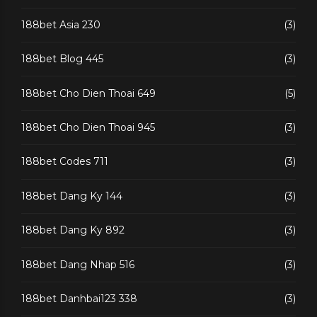
188bet Asia 230
(3)
188bet Blog 445
(3)
188bet Cho Dien Thoai 649
(5)
188bet Cho Dien Thoai 945
(3)
188bet Codes 711
(3)
188bet Dang Ky 144
(3)
188bet Dang Ky 892
(3)
188bet Dang Nhap 516
(3)
188bet Danhbai123 338
(3)