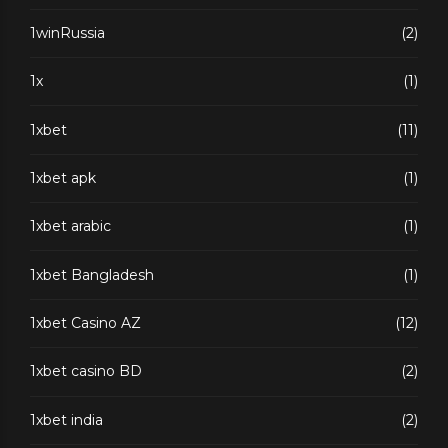
1winRussia
(2)
1x
(1)
1xbet
(11)
1xbet apk
(1)
1xbet arabic
(1)
1xbet Bangladesh
(1)
1xbet Casino AZ
(12)
1xbet casino BD
(2)
1xbet india
(2)