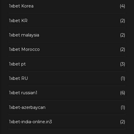
1xbet Korea
(4)
1xbet KR
(2)
1xbet malaysia
(2)
1xbet Morocco
(2)
1xbet pt
(3)
1xbet RU
(1)
1xbet russian1
(6)
1xbet-azerbaycan
(1)
1xbet-india-online.in3
(2)