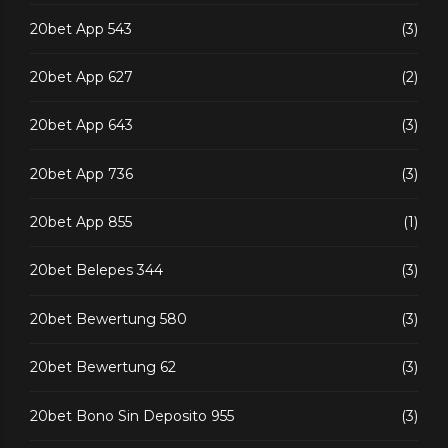
20bet App 543
(3)
20bet App 627
(2)
20bet App 643
(3)
20bet App 736
(3)
20bet App 855
(1)
20bet Belepes 344
(3)
20bet Bewertung 580
(3)
20bet Bewertung 62
(3)
20bet Bono Sin Deposito 955
(3)