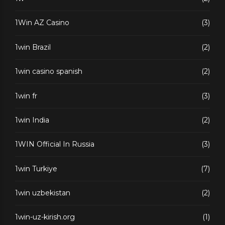
1Win AZ Casino
(3)
1win Brazil
(2)
1win casino spanish
(2)
1win fr
(3)
1win India
(2)
1WIN Official In Russia
(3)
1win Turkiye
(7)
1win uzbekistan
(2)
1win-uz-kirish.org
(1)