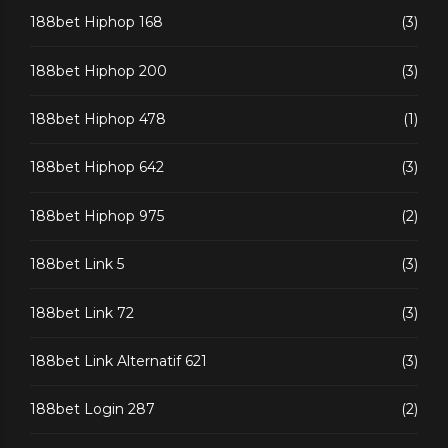
188bet Hiphop 168
(3)
188bet Hiphop 200
(3)
188bet Hiphop 478
(1)
188bet Hiphop 642
(3)
188bet Hiphop 975
(2)
188bet Link 5
(3)
188bet Link 72
(3)
188bet Link Alternatif 621
(3)
188bet Login 287
(2)