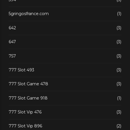
5gringosfrance.com
(1)
642
(3)
647
(3)
757
(3)
777 Slot 493
(3)
777 Slot Game 478
(3)
777 Slot Game 918
(1)
777 Slot Vip 476
(3)
777 Slot Vip 896
(2)