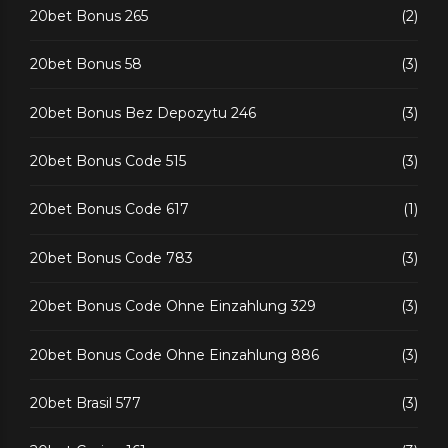
20bet Bonus 265
(2)
20bet Bonus 58
(3)
20bet Bonus Bez Depozytu 246
(3)
20bet Bonus Code 515
(3)
20bet Bonus Code 617
(1)
20bet Bonus Code 783
(3)
20bet Bonus Code Ohne Einzahlung 329
(3)
20bet Bonus Code Ohne Einzahlung 886
(3)
20bet Brasil 577
(3)