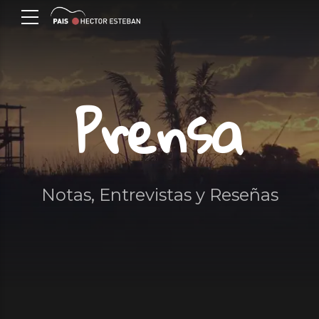
Prensa
Notas, Entrevistas y Reseñas