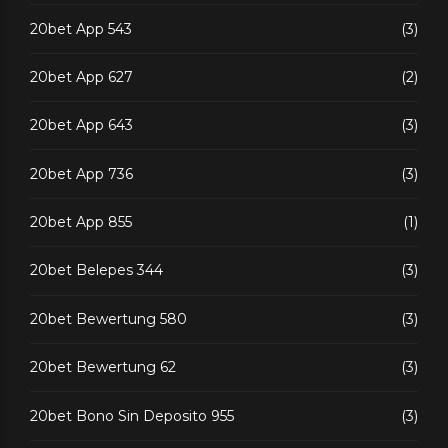
20bet App 543
(3)
20bet App 627
(2)
20bet App 643
(3)
20bet App 736
(3)
20bet App 855
(1)
20bet Belepes 344
(3)
20bet Bewertung 580
(3)
20bet Bewertung 62
(3)
20bet Bono Sin Deposito 955
(3)