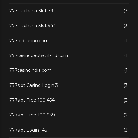
777 Tadhana Slot 794
(3)
777 Tadhana Slot 944
(3)
777-bdcasino.com
(1)
777casinodeutschland.com
(1)
777casinoindia.com
(1)
777slot Casino Login 3
(3)
777slot Free 100 454
(3)
777slot Free 100 939
(2)
777slot Login 145
(3)