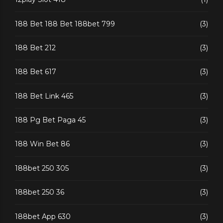
188 Bet 188 Bet 188bet 799
(3)
188 Bet 212
(3)
188 Bet 617
(3)
188 Bet Link 465
(3)
188 Pg Bet Paga 45
(3)
188 Win Bet 86
(3)
188bet 250 305
(3)
188bet 250 36
(3)
188bet App 630
(3)