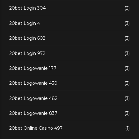
20bet Login 304
(3)
20bet Login 4
(3)
20bet Login 602
(3)
20bet Login 972
(3)
20bet Logowanie 177
(3)
20bet Logowanie 430
(3)
20bet Logowanie 482
(3)
20bet Logowanie 837
(3)
20bet Online Casino 497
(1)