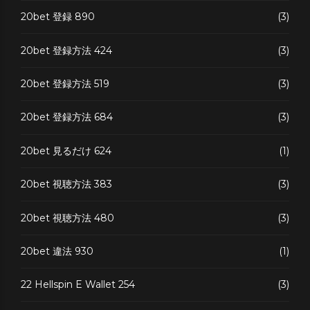
20bet 登録 890
(3)
20bet 登録方法 424
(3)
20bet 登録方法 519
(3)
20bet 登録方法 684
(3)
20bet 見るだけ 624
(1)
20bet 視聴方法 383
(3)
20bet 視聴方法 480
(3)
20bet 違法 930
(1)
22 Hellspin E Wallet 254
(3)