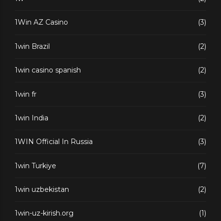
1Win AZ Casino
(3)
1win Brazil
(2)
1win casino spanish
(2)
1win fr
(3)
1win India
(2)
1WIN Official In Russia
(3)
1win Turkiye
(7)
1win uzbekistan
(2)
1win-uz-kirish.org
(1)