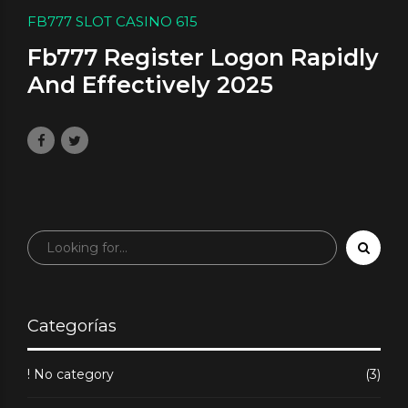
FB777 SLOT CASINO 615
Fb777 Register Logon Rapidly
And Effectively 2025
noviembre 9, 2025
Categorías
! No category
(3)