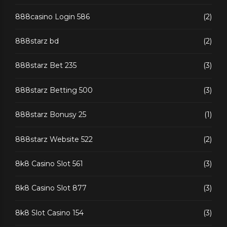
888casino Login 586
(2)
888starz bd
(2)
888starz Bet 235
(3)
888starz Betting 500
(3)
888starz Bonusy 25
(1)
888starz Website 522
(2)
8k8 Casino Slot 561
(3)
8k8 Casino Slot 877
(3)
8k8 Slot Casino 154
(3)