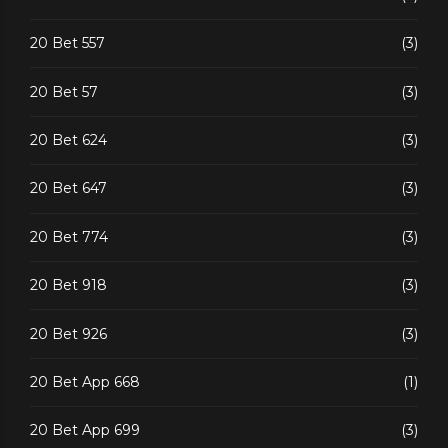
20 Bet 557
(3)
20 Bet 57
(3)
20 Bet 624
(3)
20 Bet 647
(3)
20 Bet 774
(3)
20 Bet 918
(3)
20 Bet 926
(3)
20 Bet App 668
(1)
20 Bet App 699
(3)