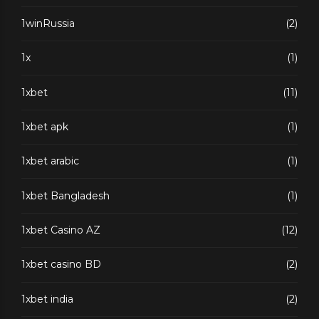
1winRussia
(2)
1x
(1)
1xbet
(11)
1xbet apk
(1)
1xbet arabic
(1)
1xbet Bangladesh
(1)
1xbet Casino AZ
(12)
1xbet casino BD
(2)
1xbet india
(2)