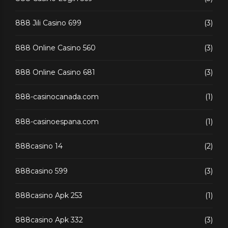
888 Jili Casino 699
(3)
888 Online Casino 560
(3)
888 Online Casino 681
(3)
888-casinocanada.com
(1)
888-casinoespana.com
(1)
888casino 14
(2)
888casino 599
(3)
888casino Apk 253
(1)
888casino Apk 332
(3)