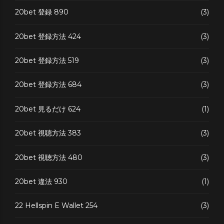
20bet 登録 890
(3)
20bet 登録方法 424
(3)
20bet 登録方法 519
(3)
20bet 登録方法 684
(3)
20bet 見るだけ 624
(1)
20bet 視聴方法 383
(3)
20bet 視聴方法 480
(3)
20bet 違法 930
(1)
22 Hellspin E Wallet 254
(3)