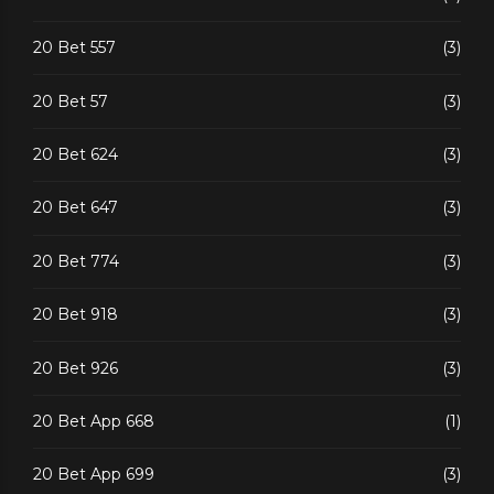
20 Bet 557
(3)
20 Bet 57
(3)
20 Bet 624
(3)
20 Bet 647
(3)
20 Bet 774
(3)
20 Bet 918
(3)
20 Bet 926
(3)
20 Bet App 668
(1)
20 Bet App 699
(3)