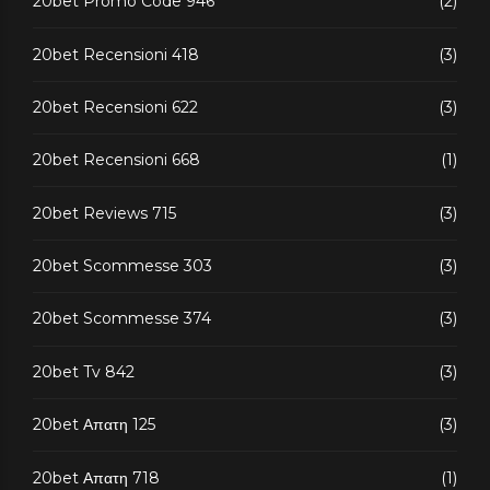
20bet Promo Code 946
(2)
20bet Recensioni 418
(3)
20bet Recensioni 622
(3)
20bet Recensioni 668
(1)
20bet Reviews 715
(3)
20bet Scommesse 303
(3)
20bet Scommesse 374
(3)
20bet Tv 842
(3)
20bet Απατη 125
(3)
20bet Απατη 718
(1)