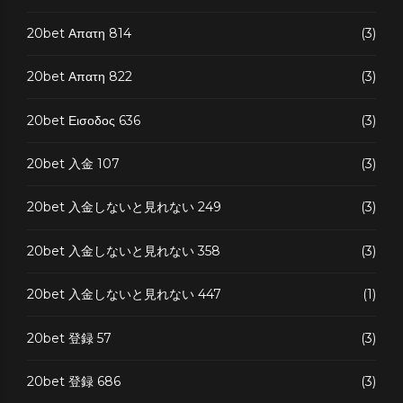
20bet Απατη 814
(3)
20bet Απατη 822
(3)
20bet Εισοδος 636
(3)
20bet 入金 107
(3)
20bet 入金しないと見れない 249
(3)
20bet 入金しないと見れない 358
(3)
20bet 入金しないと見れない 447
(1)
20bet 登録 57
(3)
20bet 登録 686
(3)