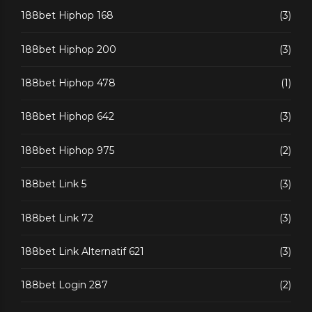
188bet Hiphop 168
(3)
188bet Hiphop 200
(3)
188bet Hiphop 478
(1)
188bet Hiphop 642
(3)
188bet Hiphop 975
(2)
188bet Link 5
(3)
188bet Link 72
(3)
188bet Link Alternatif 621
(3)
188bet Login 287
(2)