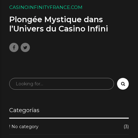
CASINOINFINITYFRANCE.COM
Plongée Mystique dans
l’Univers du Casino Infini
octubre 2, 2025
Categorías
! No category
(3)