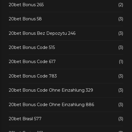
20bet Bonus 265
(2)
20bet Bonus 58
(3)
20bet Bonus Bez Depozytu 246
(3)
20bet Bonus Code 515
(3)
20bet Bonus Code 617
(1)
20bet Bonus Code 783
(3)
20bet Bonus Code Ohne Einzahlung 329
(3)
20bet Bonus Code Ohne Einzahlung 886
(3)
20bet Brasil 577
(3)