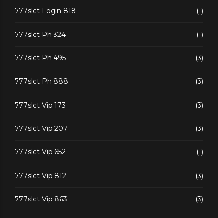
777slot Login 818
(1)
777slot Ph 324
(1)
777slot Ph 495
(3)
777slot Ph 888
(3)
777slot Vip 173
(3)
777slot Vip 207
(3)
777slot Vip 652
(1)
777slot Vip 812
(3)
777slot Vip 863
(3)