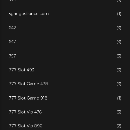
5gringosfrance.com
(1)
642
(3)
647
(3)
757
(3)
777 Slot 493
(3)
777 Slot Game 478
(3)
777 Slot Game 918
(1)
777 Slot Vip 476
(3)
777 Slot Vip 896
(2)