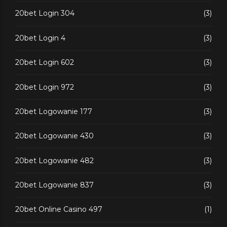
20bet Login 304
(3)
20bet Login 4
(3)
20bet Login 602
(3)
20bet Login 972
(3)
20bet Logowanie 177
(3)
20bet Logowanie 430
(3)
20bet Logowanie 482
(3)
20bet Logowanie 837
(3)
20bet Online Casino 497
(1)