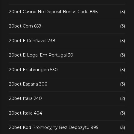
20bet Casino No Deposit Bonus Code 895
(3)
20bet Com 659
(3)
20bet E Confiavel 238
(3)
20bet E Legal Em Portugal 30
(3)
20bet Erfahrungen 530
(3)
20bet Espana 306
(3)
20bet Italia 240
(2)
20bet Italia 404
(3)
20bet Kod Promocyjny Bez Depozytu 995
(3)