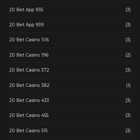
20 Bet App 935
(3)
20 Bet App 939
(3)
20 Bet Casino 106
(3)
20 Bet Casino 196
(2)
20 Bet Casino 372
(3)
20 Bet Casino 382
(1)
20 Bet Casino 433
(3)
20 Bet Casino 455
(3)
20 Bet Casino 515
(3)