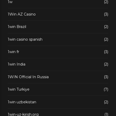
1w
(2)
1Win AZ Casino
(3)
1win Brazil
(2)
1win casino spanish
(2)
1win fr
(3)
1win India
(2)
1WIN Official In Russia
(3)
1win Turkiye
(7)
1win uzbekistan
(2)
1win-uz-kirish.org
(1)