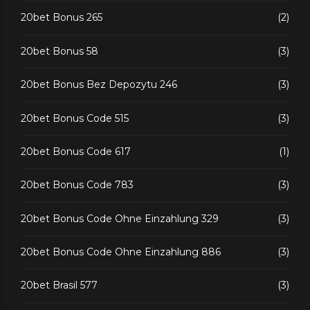
20bet Bonus 265
(2)
20bet Bonus 58
(3)
20bet Bonus Bez Depozytu 246
(3)
20bet Bonus Code 515
(3)
20bet Bonus Code 617
(1)
20bet Bonus Code 783
(3)
20bet Bonus Code Ohne Einzahlung 329
(3)
20bet Bonus Code Ohne Einzahlung 886
(3)
20bet Brasil 577
(3)