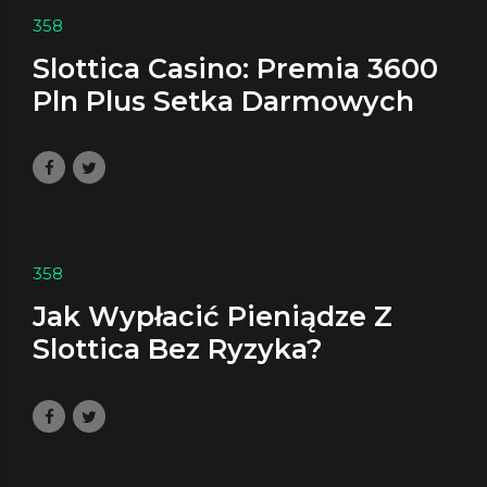
358
Slottica Casino: Premia 3600
Pln Plus Setka Darmowych
Spinów!
noviembre 10, 2025
358
Jak Wypłacić Pieniądze Z
Slottica Bez Ryzyka?
noviembre 10, 2025