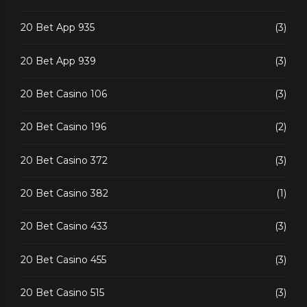
20 Bet App 935
(3)
20 Bet App 939
(3)
20 Bet Casino 106
(3)
20 Bet Casino 196
(2)
20 Bet Casino 372
(3)
20 Bet Casino 382
(1)
20 Bet Casino 433
(3)
20 Bet Casino 455
(3)
20 Bet Casino 515
(3)