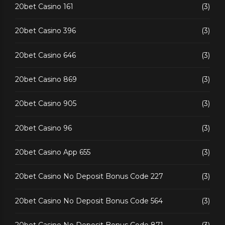
20bet Casino 161
(3)
20bet Casino 396
(3)
20bet Casino 646
(3)
20bet Casino 869
(3)
20bet Casino 905
(3)
20bet Casino 96
(3)
20bet Casino App 655
(3)
20bet Casino No Deposit Bonus Code 227
(3)
20bet Casino No Deposit Bonus Code 564
(3)