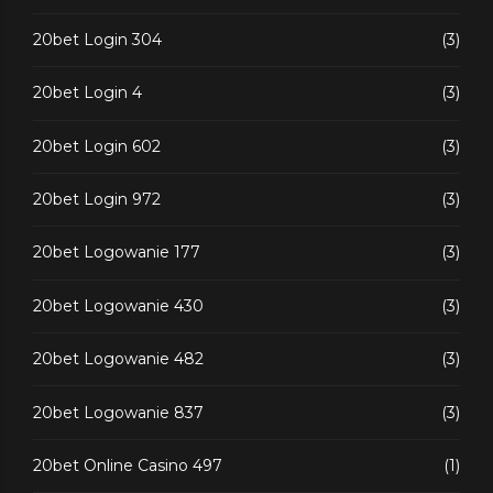
20bet Login 304
(3)
20bet Login 4
(3)
20bet Login 602
(3)
20bet Login 972
(3)
20bet Logowanie 177
(3)
20bet Logowanie 430
(3)
20bet Logowanie 482
(3)
20bet Logowanie 837
(3)
20bet Online Casino 497
(1)