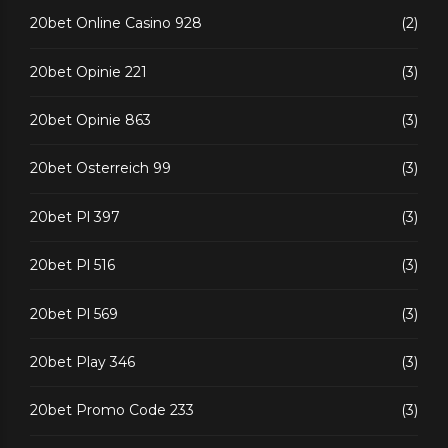
20bet Online Casino 928
(2)
20bet Opinie 221
(3)
20bet Opinie 863
(3)
20bet Osterreich 99
(3)
20bet Pl 397
(3)
20bet Pl 516
(3)
20bet Pl 569
(3)
20bet Play 346
(3)
20bet Promo Code 233
(3)