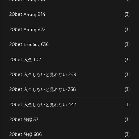
20bet Απατη 814
(3)
20bet Απατη 822
(3)
20bet Εισοδος 636
(3)
20bet 入金 107
(3)
20bet 入金しないと見れない 249
(3)
20bet 入金しないと見れない 358
(3)
20bet 入金しないと見れない 447
(1)
20bet 登録 57
(3)
20bet 登録 686
(3)