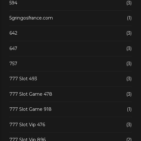
594
(3)
5gringosfrance.com
(1)
642
(3)
647
(3)
757
(3)
777 Slot 493
(3)
777 Slot Game 478
(3)
777 Slot Game 918
(1)
777 Slot Vip 476
(3)
777 Slot Vip 896
(2)