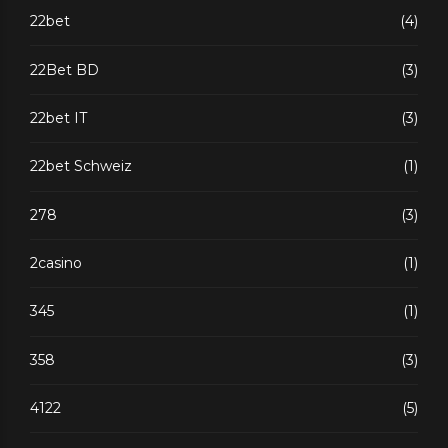
22bet
(4)
22Bet BD
(3)
22bet IT
(3)
22bet Schweiz
(1)
278
(3)
2casino
(1)
345
(1)
358
(3)
4122
(5)