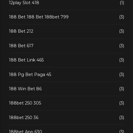
12play Slot 418
(1)
188 Bet 188 Bet 188bet 799
(3)
188 Bet 212
(3)
188 Bet 617
(3)
188 Bet Link 465
(3)
188 Pg Bet Paga 45
(3)
188 Win Bet 86
(3)
188bet 250 305
(3)
188bet 250 36
(3)
188bet App 630
(3)