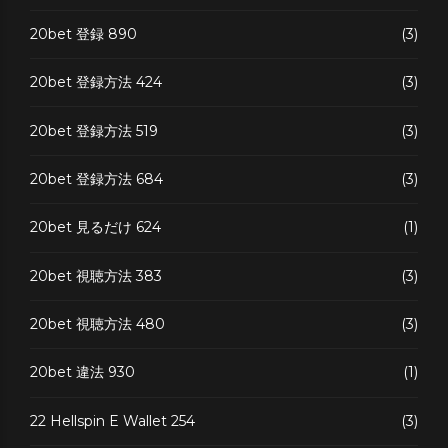
20bet 登録 890
(3)
20bet 登録方法 424
(3)
20bet 登録方法 519
(3)
20bet 登録方法 684
(3)
20bet 見るだけ 624
(1)
20bet 視聴方法 383
(3)
20bet 視聴方法 480
(3)
20bet 違法 930
(1)
22 Hellspin E Wallet 254
(3)