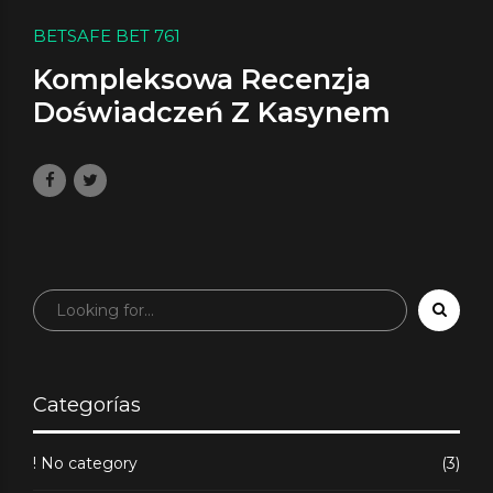
BETSAFE BET 761
Kompleksowa Recenzja
Doświadczeń Z Kasynem
Internetowego
noviembre 9, 2025
Categorías
! No category
(3)