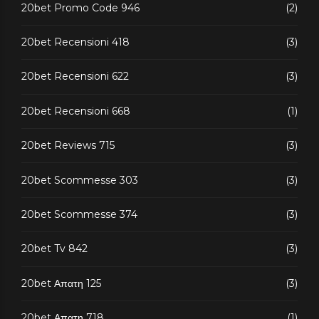
20bet Promo Code 946
(2)
20bet Recensioni 418
(3)
20bet Recensioni 622
(3)
20bet Recensioni 668
(1)
20bet Reviews 715
(3)
20bet Scommesse 303
(3)
20bet Scommesse 374
(3)
20bet Tv 842
(3)
20bet Απατη 125
(3)
20bet Απατη 718
(1)