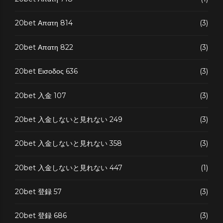
20bet Απατη 814
(3)
20bet Απατη 822
(3)
20bet Εισοδος 636
(3)
20bet 入金 107
(3)
20bet 入金しないと見れない 249
(3)
20bet 入金しないと見れない 358
(3)
20bet 入金しないと見れない 447
(1)
20bet 登録 57
(3)
20bet 登録 686
(3)