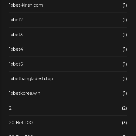
1xbet-kirish.com
(1)
1xbet2
(1)
1xbet3
(1)
1xbet4
(1)
1xbet6
(1)
1xbetbangladesh.top
(1)
1xbetkorea.win
(1)
2
(2)
20 Bet 100
(3)