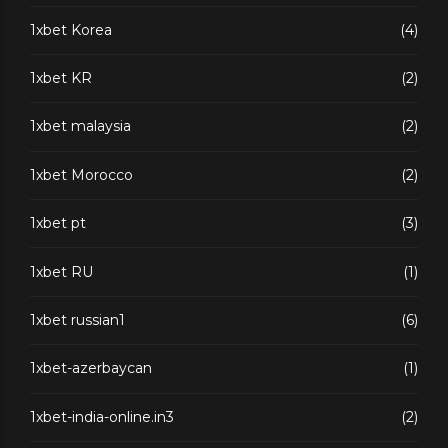
1xbet Korea
(4)
1xbet KR
(2)
1xbet malaysia
(2)
1xbet Morocco
(2)
1xbet pt
(3)
1xbet RU
(1)
1xbet russian1
(6)
1xbet-azerbaycan
(1)
1xbet-india-online.in3
(2)