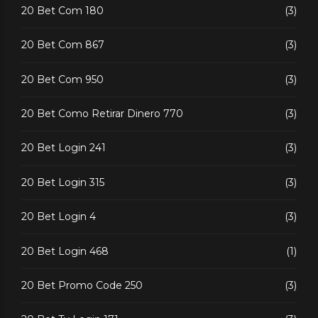
20 Bet Com 180
(3)
20 Bet Com 867
(3)
20 Bet Com 950
(3)
20 Bet Como Retirar Dinero 770
(3)
20 Bet Login 241
(3)
20 Bet Login 315
(3)
20 Bet Login 4
(3)
20 Bet Login 468
(1)
20 Bet Promo Code 250
(3)