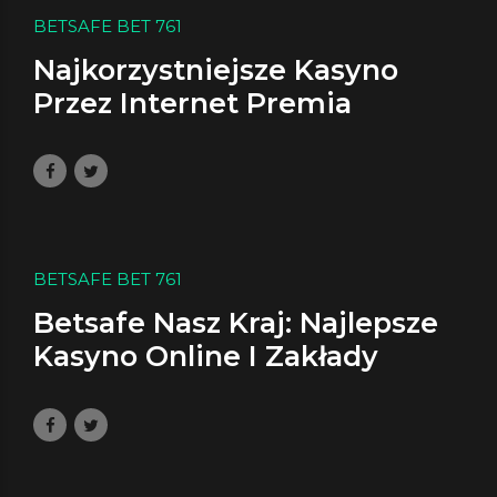
BETSAFE BET 761
Najkorzystniejsze Kasyno
Przez Internet Premia
Powitalny Do 3000 Pln
Betsafe Nasze Państwo
noviembre 9, 2025
BETSAFE BET 761
Betsafe Nasz Kraj: Najlepsze
Kasyno Online I Zakłady
Sportowe W Polsce
noviembre 9, 2025