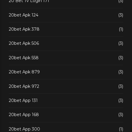
20 Bet Tv Login 171
(3)
20bet Apk 124
(3)
20bet Apk 378
(1)
20bet Apk 506
(3)
20bet Apk 558
(3)
20bet Apk 879
(3)
20bet Apk 972
(3)
20bet App 131
(3)
20bet App 168
(3)
20bet App 300
(1)