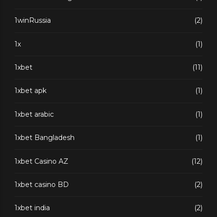
1winRussia
(2)
1x
(1)
1xbet
(11)
1xbet apk
(1)
1xbet arabic
(1)
1xbet Bangladesh
(1)
1xbet Casino AZ
(12)
1xbet casino BD
(2)
1xbet india
(2)