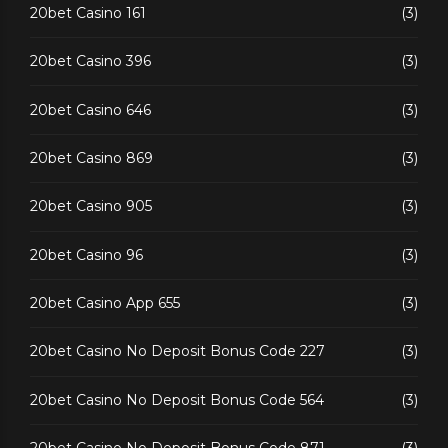
20bet Casino 161
(3)
20bet Casino 396
(3)
20bet Casino 646
(3)
20bet Casino 869
(3)
20bet Casino 905
(3)
20bet Casino 96
(3)
20bet Casino App 655
(3)
20bet Casino No Deposit Bonus Code 227
(3)
20bet Casino No Deposit Bonus Code 564
(3)