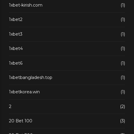
1xbet-kirish.com
(1)
1xbet2
(1)
1xbet3
(1)
1xbet4
(1)
1xbet6
(1)
1xbetbangladesh.top
(1)
1xbetkorea.win
(1)
2
(2)
20 Bet 100
(3)