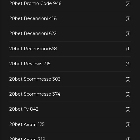
20bet Promo Code 946
(2)
20bet Recensioni 418
(3)
20bet Recensioni 622
(3)
20bet Recensioni 668
(1)
20bet Reviews 715
(3)
20bet Scommesse 303
(3)
20bet Scommesse 374
(3)
20bet Tv 842
(3)
20bet Απατη 125
(3)
20bet Απατη 718
(1)