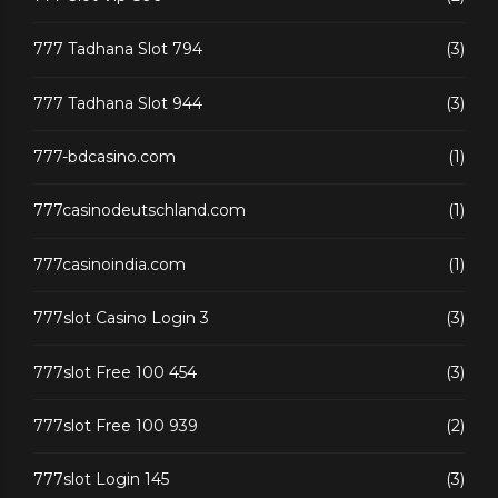
777 Tadhana Slot 794
(3)
777 Tadhana Slot 944
(3)
777-bdcasino.com
(1)
777casinodeutschland.com
(1)
777casinoindia.com
(1)
777slot Casino Login 3
(3)
777slot Free 100 454
(3)
777slot Free 100 939
(2)
777slot Login 145
(3)