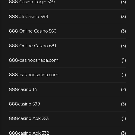
888 Casino Login 569
(3)
888 Jili Casino 699
(3)
888 Online Casino 560
(3)
888 Online Casino 681
(3)
888-casinocanada.com
(1)
888-casinoespana.com
(1)
888casino 14
(2)
888casino 599
(3)
888casino Apk 253
(1)
888casino Apk 332
(3)