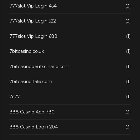
777slot Vip Login 454
(3)
777slot Vip Login 522
(3)
777slot Vip Login 688
(1)
7bitcasino.co.uk
(1)
7bitcasinodeutschland.com
(1)
7bitcasinoitalia.com
(1)
7c77
(1)
888 Casino App 780
(3)
888 Casino Login 204
(3)