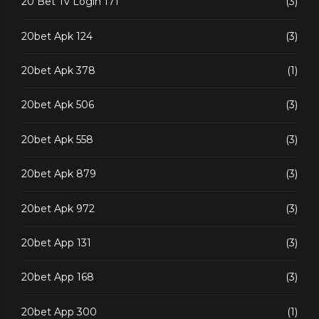
20 Bet Tv Login 171
(3)
20bet Apk 124
(3)
20bet Apk 378
(1)
20bet Apk 506
(3)
20bet Apk 558
(3)
20bet Apk 879
(3)
20bet Apk 972
(3)
20bet App 131
(3)
20bet App 168
(3)
20bet App 300
(1)