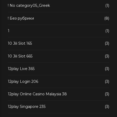
! No category05_Greek
(1)
! Без рубрики
(8)
1
(1)
10 Jili Slot 165
(3)
10 Jili Slot 665
(3)
12play Live 365
(3)
12play Login 206
(3)
12play Online Casino Malaysia 38
(3)
12play Singapore 235
(3)