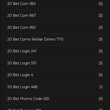
20 Bet Com 180
(3)
20 Bet Com 867
(3)
20 Bet Com 950
(3)
20 Bet Como Retirar Dinero 770
(3)
20 Bet Login 241
(3)
20 Bet Login 315
(3)
20 Bet Login 4
(3)
20 Bet Login 468
(1)
20 Bet Promo Code 250
(3)