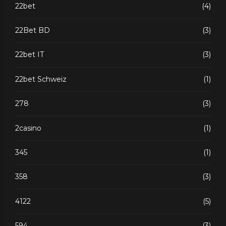
22bet
(4)
22Bet BD
(3)
22bet IT
(3)
22bet Schweiz
(1)
278
(3)
2casino
(1)
345
(1)
358
(3)
4122
(5)
594
(3)