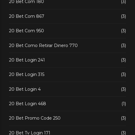
20 Bet Com 180
(3)
20 Bet Com 867
(3)
20 Bet Com 950
(3)
20 Bet Como Retirar Dinero 770
(3)
20 Bet Login 241
(3)
20 Bet Login 315
(3)
20 Bet Login 4
(3)
20 Bet Login 468
(1)
20 Bet Promo Code 250
(3)
20 Bet Tv Login 171
(3)