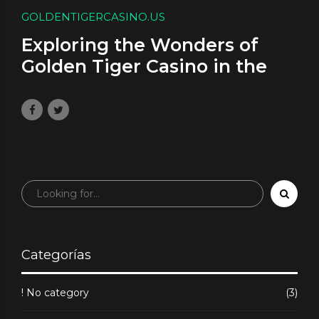
GOLDENTIGERCASINO.US
Exploring the Wonders of
Golden Tiger Casino in the
Heart of Canada
noviembre 28, 2025
Categorías
! No category
(3)