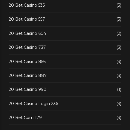
20 Bet Casino 535
(3)
20 Bet Casino 557
(3)
20 Bet Casino 604
(2)
20 Bet Casino 737
(3)
20 Bet Casino 856
(3)
20 Bet Casino 887
(3)
20 Bet Casino 990
(1)
20 Bet Casino Login 236
(3)
20 Bet Com 179
(3)