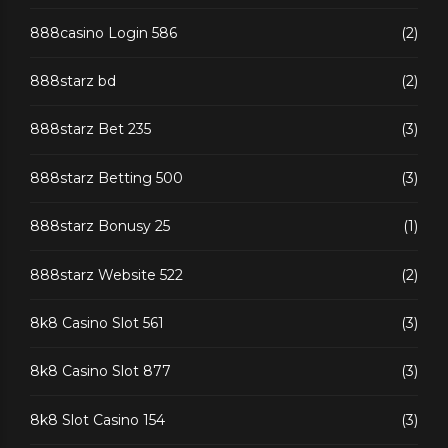
888casino Login 586
(2)
888starz bd
(2)
888starz Bet 235
(3)
888starz Betting 500
(3)
888starz Bonusy 25
(1)
888starz Website 522
(2)
8k8 Casino Slot 561
(3)
8k8 Casino Slot 877
(3)
8k8 Slot Casino 154
(3)