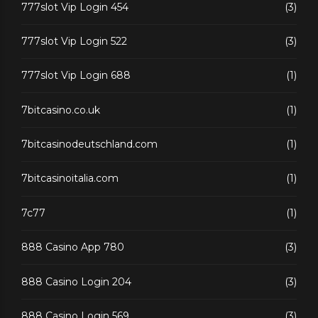
777slot Vip Login 454
(3)
777slot Vip Login 522
(3)
777slot Vip Login 688
(1)
7bitcasino.co.uk
(1)
7bitcasinodeutschland.com
(1)
7bitcasinoitalia.com
(1)
7c77
(1)
888 Casino App 780
(3)
888 Casino Login 204
(3)
888 Casino Login 569
(3)