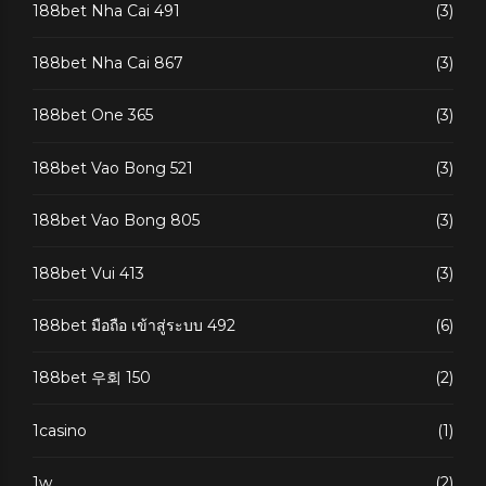
188bet Nha Cai 491
(3)
188bet Nha Cai 867
(3)
188bet One 365
(3)
188bet Vao Bong 521
(3)
188bet Vao Bong 805
(3)
188bet Vui 413
(3)
188bet มือถือ เข้าสู่ระบบ 492
(6)
188bet 우회 150
(2)
1casino
(1)
1w
(2)