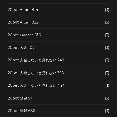
20bet Απατη 814
(3)
20bet Απατη 822
(3)
20bet Εισοδος 636
(3)
20bet 入金 107
(3)
20bet 入金しないと見れない 249
(3)
20bet 入金しないと見れない 358
(3)
20bet 入金しないと見れない 447
(1)
20bet 登録 57
(3)
20bet 登録 686
(3)