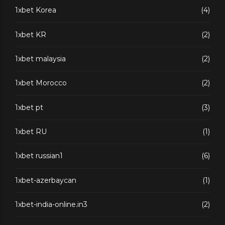
1xbet Korea
(4)
1xbet KR
(2)
1xbet malaysia
(2)
1xbet Morocco
(2)
1xbet pt
(3)
1xbet RU
(1)
1xbet russian1
(6)
1xbet-azerbaycan
(1)
1xbet-india-online.in3
(2)