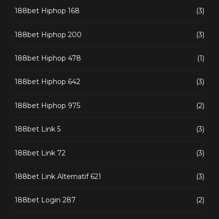
188bet Hiphop 168
(3)
188bet Hiphop 200
(3)
188bet Hiphop 478
(1)
188bet Hiphop 642
(3)
188bet Hiphop 975
(2)
188bet Link 5
(3)
188bet Link 72
(3)
188bet Link Alternatif 621
(3)
188bet Login 287
(2)