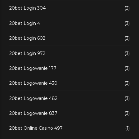
20bet Login 304
(3)
20bet Login 4
(3)
20bet Login 602
(3)
20bet Login 972
(3)
20bet Logowanie 177
(3)
20bet Logowanie 430
(3)
20bet Logowanie 482
(3)
20bet Logowanie 837
(3)
20bet Online Casino 497
(1)