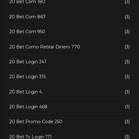
20 Bet Com 180
(3)
20 Bet Com 867
(3)
20 Bet Com 950
(3)
20 Bet Como Retirar Dinero 770
(3)
20 Bet Login 241
(3)
20 Bet Login 315
(3)
20 Bet Login 4
(3)
20 Bet Login 468
(1)
20 Bet Promo Code 250
(3)
20 Bet Tv Login 171
(3)