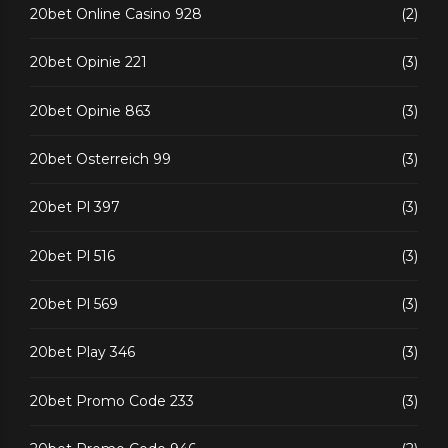
20bet Online Casino 928
(2)
20bet Opinie 221
(3)
20bet Opinie 863
(3)
20bet Osterreich 99
(3)
20bet Pl 397
(3)
20bet Pl 516
(3)
20bet Pl 569
(3)
20bet Play 346
(3)
20bet Promo Code 233
(3)