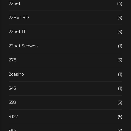
22bet
(4)
22Bet BD
(3)
22bet IT
(3)
22bet Schweiz
(1)
278
(3)
2casino
(1)
345
(1)
358
(3)
4122
(5)
594
(3)