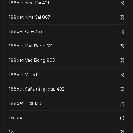
188bet Nha Cai 491
(3)
188bet Nha Cai 867
(3)
188bet One 365
(3)
188bet Vao Bong 521
(3)
188bet Vao Bong 805
(3)
188bet Vui 413
(3)
188bet มือถือ เข้าสู่ระบบ 492
(6)
188bet 우회 150
(2)
1casino
(1)
1w
(2)