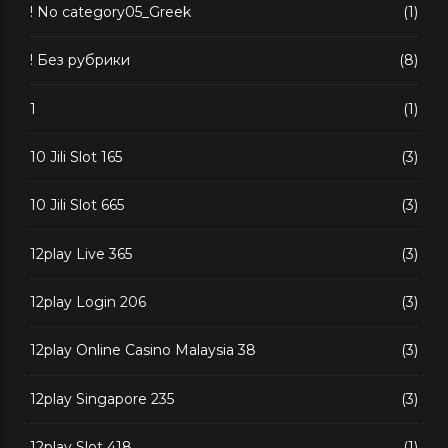
! No category05_Greek
(1)
! Без рубрики
(8)
1
(1)
10 Jili Slot 165
(3)
10 Jili Slot 665
(3)
12play Live 365
(3)
12play Login 206
(3)
12play Online Casino Malaysia 38
(3)
12play Singapore 235
(3)
12play Slot 418
(1)