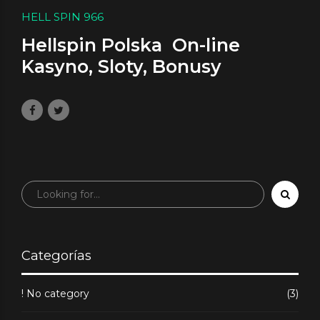
HELL SPIN 966
Hellspin Polska ️ On-line
Kasyno, Sloty, Bonusy
noviembre 8, 2025
Categorías
! No category
(3)