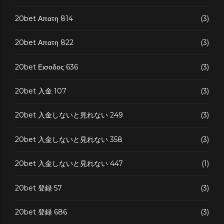
20bet Απατη 814
(3)
20bet Απατη 822
(3)
20bet Εισοδος 636
(3)
20bet 入金 107
(3)
20bet 入金しないと見れない 249
(3)
20bet 入金しないと見れない 358
(3)
20bet 入金しないと見れない 447
(1)
20bet 登録 57
(3)
20bet 登録 686
(3)