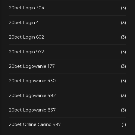
20bet Login 304
(3)
20bet Login 4
(3)
20bet Login 602
(3)
20bet Login 972
(3)
20bet Logowanie 177
(3)
20bet Logowanie 430
(3)
20bet Logowanie 482
(3)
20bet Logowanie 837
(3)
20bet Online Casino 497
(1)