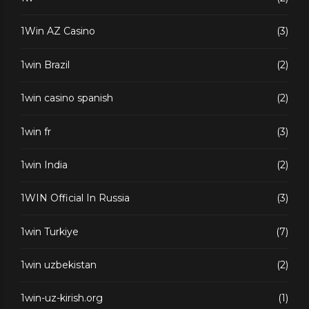
1Win AZ Casino
(3)
1win Brazil
(2)
1win casino spanish
(2)
1win fr
(3)
1win India
(2)
1WIN Official In Russia
(3)
1win Turkiye
(7)
1win uzbekistan
(2)
1win-uz-kirish.org
(1)