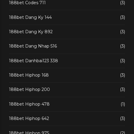
188bet Codes 711
(3)
188bet Dang Ky 144
(3)
188bet Dang Ky 892
(3)
188bet Dang Nhap 516
(3)
188bet Danhbai123 338
(3)
188bet Hiphop 168
(3)
188bet Hiphop 200
(3)
188bet Hiphop 478
(1)
188bet Hiphop 642
(3)
188bet Hiphop 975
(2)