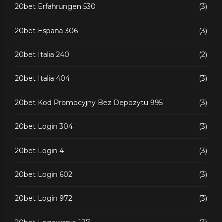
20bet Erfahrungen 530
(3)
20bet Espana 306
(3)
20bet Italia 240
(2)
20bet Italia 404
(3)
20bet Kod Promocyjny Bez Depozytu 995
(3)
20bet Login 304
(3)
20bet Login 4
(3)
20bet Login 602
(3)
20bet Login 972
(3)