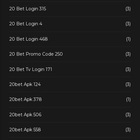
20 Bet Login 315
(3)
20 Bet Login 4
(3)
20 Bet Login 468
(1)
20 Bet Promo Code 250
(3)
20 Bet Tv Login 171
(3)
20bet Apk 124
(3)
20bet Apk 378
(1)
20bet Apk 506
(3)
20bet Apk 558
(3)