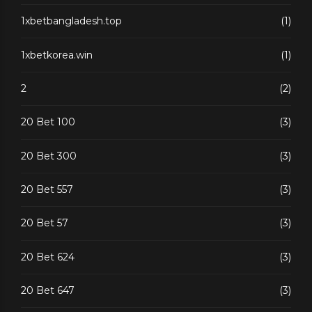
1xbetbangladesh.top
(1)
1xbetkorea.win
(1)
2
(2)
20 Bet 100
(3)
20 Bet 300
(3)
20 Bet 557
(3)
20 Bet 57
(3)
20 Bet 624
(3)
20 Bet 647
(3)