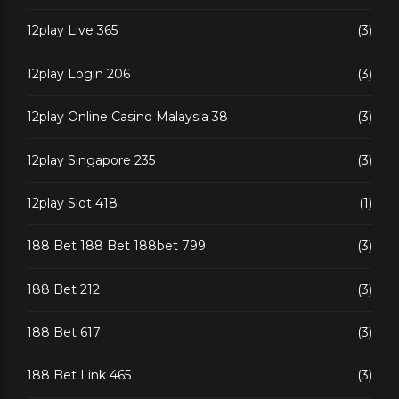
12play Live 365
(3)
12play Login 206
(3)
12play Online Casino Malaysia 38
(3)
12play Singapore 235
(3)
12play Slot 418
(1)
188 Bet 188 Bet 188bet 799
(3)
188 Bet 212
(3)
188 Bet 617
(3)
188 Bet Link 465
(3)