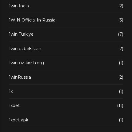
1win India
(2)
1WIN Official In Russia
(3)
1win Turkiye
(7)
1win uzbekistan
(2)
1win-uz-kirish.org
(1)
1winRussia
(2)
1x
(1)
1xbet
(11)
1xbet apk
(1)