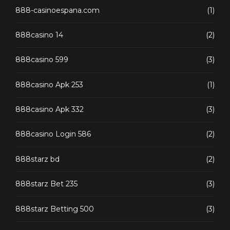
888-casinoespana.com
(1)
888casino 14
(2)
888casino 599
(3)
888casino Apk 253
(1)
888casino Apk 332
(3)
888casino Login 586
(2)
888starz bd
(2)
888starz Bet 235
(3)
888starz Betting 500
(3)