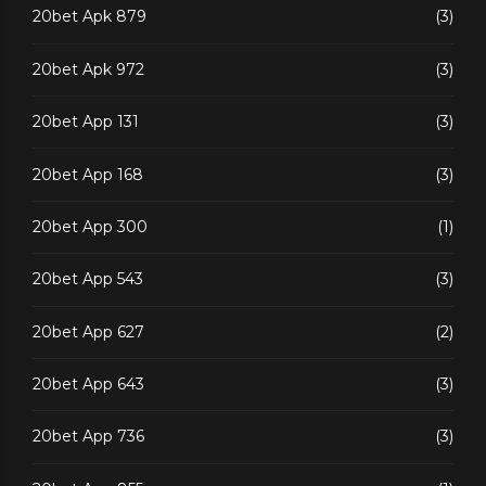
20bet Apk 879
(3)
20bet Apk 972
(3)
20bet App 131
(3)
20bet App 168
(3)
20bet App 300
(1)
20bet App 543
(3)
20bet App 627
(2)
20bet App 643
(3)
20bet App 736
(3)