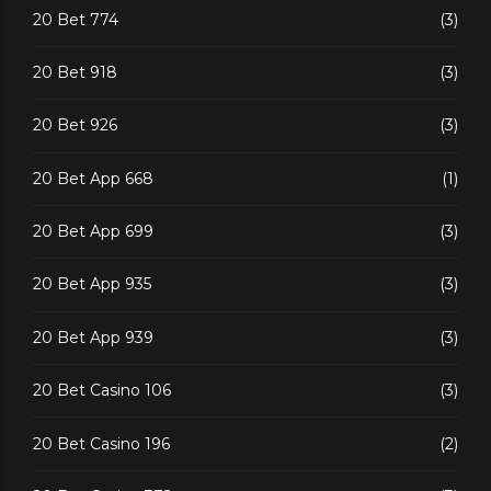
20 Bet 774
(3)
20 Bet 918
(3)
20 Bet 926
(3)
20 Bet App 668
(1)
20 Bet App 699
(3)
20 Bet App 935
(3)
20 Bet App 939
(3)
20 Bet Casino 106
(3)
20 Bet Casino 196
(2)