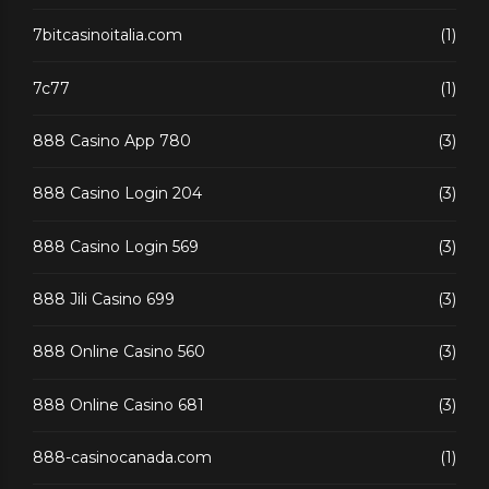
7bitcasinoitalia.com
(1)
7c77
(1)
888 Casino App 780
(3)
888 Casino Login 204
(3)
888 Casino Login 569
(3)
888 Jili Casino 699
(3)
888 Online Casino 560
(3)
888 Online Casino 681
(3)
888-casinocanada.com
(1)