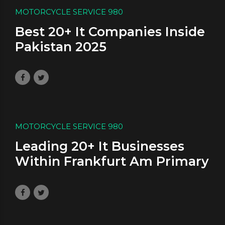
MOTORCYCLE SERVICE 980
Best 20+ It Companies Inside
Pakistan 2025
noviembre 17, 2025
MOTORCYCLE SERVICE 980
Leading 20+ It Businesses
Within Frankfurt Am Primary
2025
noviembre 17, 2025