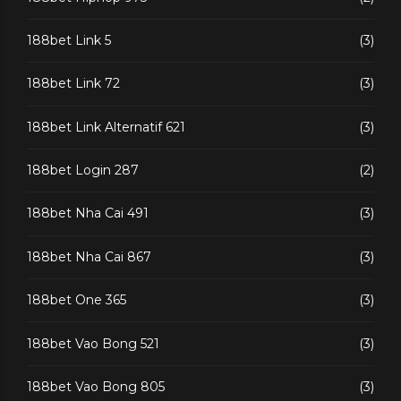
188bet Link 5
(3)
188bet Link 72
(3)
188bet Link Alternatif 621
(3)
188bet Login 287
(2)
188bet Nha Cai 491
(3)
188bet Nha Cai 867
(3)
188bet One 365
(3)
188bet Vao Bong 521
(3)
188bet Vao Bong 805
(3)