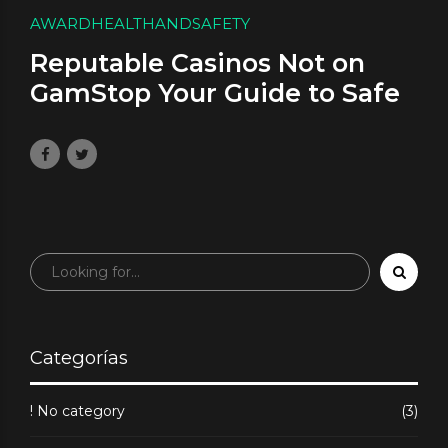
AWARDHEALTHANDSAFETY
Reputable Casinos Not on
GamStop Your Guide to Safe
Gaming
diciembre 17, 2025
Categorías
! No category
(3)