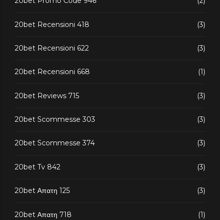
20bet Promo Code 946
(2)
20bet Recensioni 418
(3)
20bet Recensioni 622
(3)
20bet Recensioni 668
(1)
20bet Reviews 715
(3)
20bet Scommesse 303
(3)
20bet Scommesse 374
(3)
20bet Tv 842
(3)
20bet Απατη 125
(3)
20bet Απατη 718
(1)