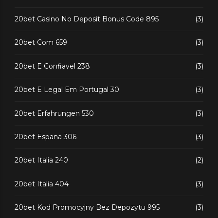
20bet Casino No Deposit Bonus Code 895
(3)
20bet Com 659
(3)
20bet E Confiavel 238
(3)
20bet E Legal Em Portugal 30
(3)
20bet Erfahrungen 530
(3)
20bet Espana 306
(3)
20bet Italia 240
(2)
20bet Italia 404
(3)
20bet Kod Promocyjny Bez Depozytu 995
(3)