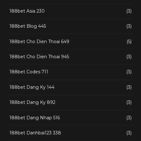
188bet Asia 230
(3)
188bet Blog 445
(3)
188bet Cho Dien Thoai 649
(5)
188bet Cho Dien Thoai 945
(3)
188bet Codes 711
(3)
188bet Dang Ky 144
(3)
188bet Dang Ky 892
(3)
188bet Dang Nhap 516
(3)
188bet Danhbai123 338
(3)