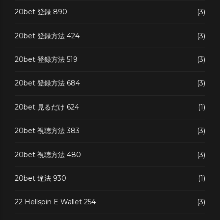
20bet 登録 890
(3)
20bet 登録方法 424
(3)
20bet 登録方法 519
(3)
20bet 登録方法 684
(3)
20bet 見るだけ 624
(1)
20bet 視聴方法 383
(3)
20bet 視聴方法 480
(3)
20bet 違法 930
(1)
22 Hellspin E Wallet 254
(3)