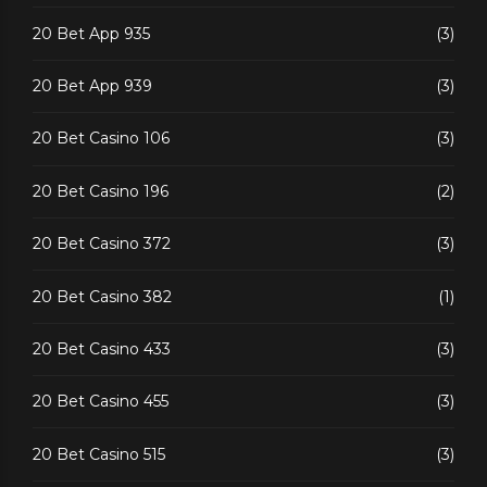
20 Bet App 935
(3)
20 Bet App 939
(3)
20 Bet Casino 106
(3)
20 Bet Casino 196
(2)
20 Bet Casino 372
(3)
20 Bet Casino 382
(1)
20 Bet Casino 433
(3)
20 Bet Casino 455
(3)
20 Bet Casino 515
(3)