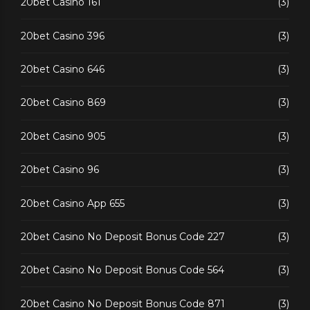
20bet Casino 161
(3)
20bet Casino 396
(3)
20bet Casino 646
(3)
20bet Casino 869
(3)
20bet Casino 905
(3)
20bet Casino 96
(3)
20bet Casino App 655
(3)
20bet Casino No Deposit Bonus Code 227
(3)
20bet Casino No Deposit Bonus Code 564
(3)
20bet Casino No Deposit Bonus Code 871
(3)