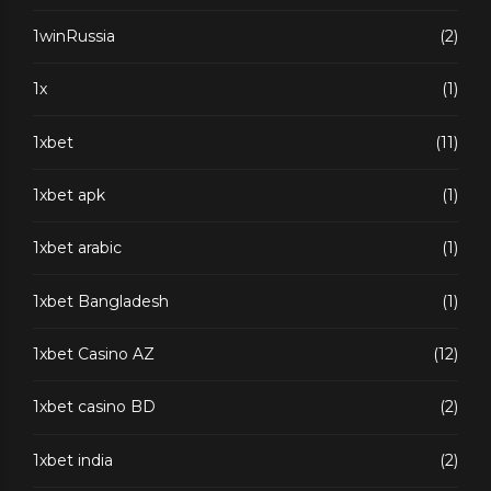
1winRussia
(2)
1x
(1)
1xbet
(11)
1xbet apk
(1)
1xbet arabic
(1)
1xbet Bangladesh
(1)
1xbet Casino AZ
(12)
1xbet casino BD
(2)
1xbet india
(2)