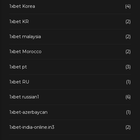
1xbet Korea
(4)
1xbet KR
(2)
1xbet malaysia
(2)
1xbet Morocco
(2)
1xbet pt
(3)
1xbet RU
(1)
1xbet russian1
(6)
1xbet-azerbaycan
(1)
1xbet-india-online.in3
(2)