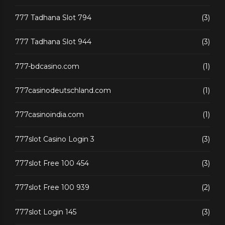
777 Tadhana Slot 794
(3)
777 Tadhana Slot 944
(3)
777-bdcasino.com
(1)
777casinodeutschland.com
(1)
777casinoindia.com
(1)
777slot Casino Login 3
(3)
777slot Free 100 454
(3)
777slot Free 100 939
(2)
777slot Login 145
(3)