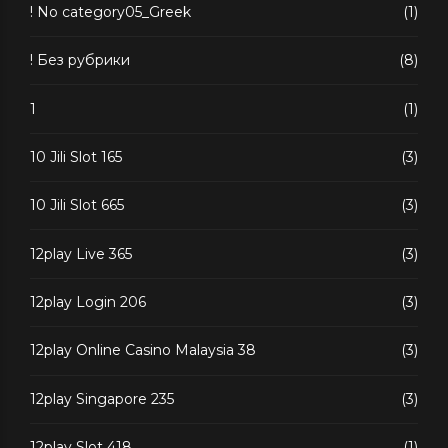
! No category05_Greek
(1)
! Без рубрики
(8)
1
(1)
10 Jili Slot 165
(3)
10 Jili Slot 665
(3)
12play Live 365
(3)
12play Login 206
(3)
12play Online Casino Malaysia 38
(3)
12play Singapore 235
(3)
12play Slot 418
(1)