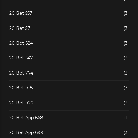
20 Bet 557
(3)
20 Bet 57
(3)
20 Bet 624
(3)
20 Bet 647
(3)
20 Bet 774
(3)
20 Bet 918
(3)
20 Bet 926
(3)
20 Bet App 668
(1)
20 Bet App 699
(3)