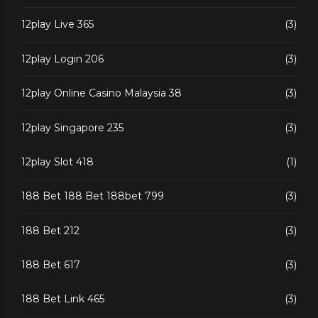
12play Live 365
(3)
12play Login 206
(3)
12play Online Casino Malaysia 38
(3)
12play Singapore 235
(3)
12play Slot 418
(1)
188 Bet 188 Bet 188bet 799
(3)
188 Bet 212
(3)
188 Bet 617
(3)
188 Bet Link 465
(3)