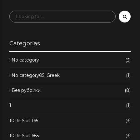
Categorías
! No category
(3)
! No category05_Greek
(1)
! Без рубрики
(8)
1
(1)
10 Jili Slot 165
(3)
10 Jili Slot 665
(3)