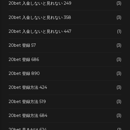
20bet 入金しないと見れない 249
(3)
20bet 入金しないと見れない 358
(3)
20bet 入金しないと見れない 447
(1)
20bet 登録 57
(3)
20bet 登録 686
(3)
20bet 登録 890
(3)
20bet 登録方法 424
(3)
20bet 登録方法 519
(3)
20bet 登録方法 684
(3)
20bet 見るだけ 624
(1)