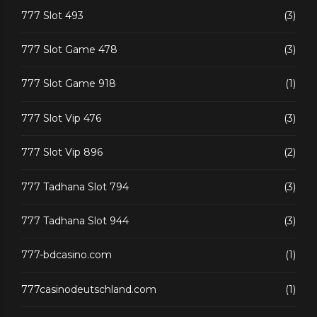
777 Slot 493
(3)
777 Slot Game 478
(3)
777 Slot Game 918
(1)
777 Slot Vip 476
(3)
777 Slot Vip 896
(2)
777 Tadhana Slot 794
(3)
777 Tadhana Slot 944
(3)
777-bdcasino.com
(1)
777casinodeutschland.com
(1)