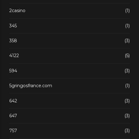
2casino
(1)
345
(1)
358
(3)
4122
(5)
594
(3)
5gringosfrance.com
(1)
642
(3)
647
(3)
757
(3)