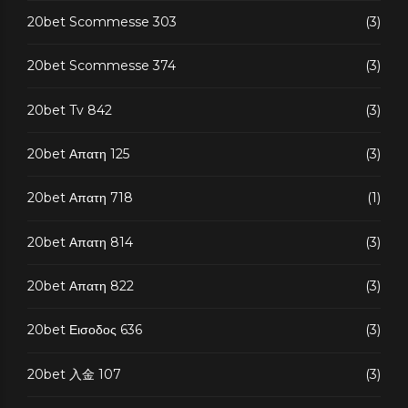
20bet Scommesse 303
(3)
20bet Scommesse 374
(3)
20bet Tv 842
(3)
20bet Απατη 125
(3)
20bet Απατη 718
(1)
20bet Απατη 814
(3)
20bet Απατη 822
(3)
20bet Εισοδος 636
(3)
20bet 入金 107
(3)