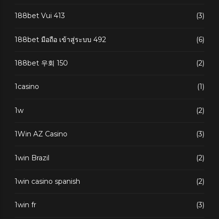
188bet Vui 413
(3)
188bet มือถือ เข้าสู่ระบบ 492
(6)
188bet 우회 150
(2)
1casino
(1)
1w
(2)
1Win AZ Casino
(3)
1win Brazil
(2)
1win casino spanish
(2)
1win fr
(3)