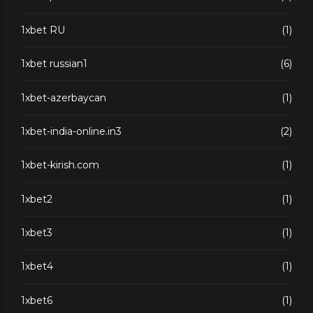
1xbet RU
(1)
1xbet russian1
(6)
1xbet-azerbaycan
(1)
1xbet-india-online.in3
(2)
1xbet-kirish.com
(1)
1xbet2
(1)
1xbet3
(1)
1xbet4
(1)
1xbet6
(1)