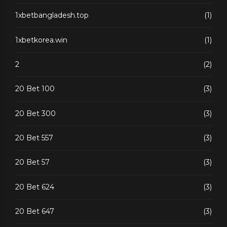
1xbetbangladesh.top
(1)
1xbetkorea.win
(1)
2
(2)
20 Bet 100
(3)
20 Bet 300
(3)
20 Bet 557
(3)
20 Bet 57
(3)
20 Bet 624
(3)
20 Bet 647
(3)