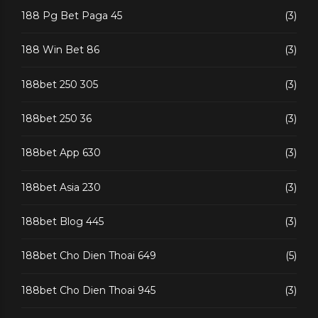
188 Pg Bet Paga 45
(3)
188 Win Bet 86
(3)
188bet 250 305
(3)
188bet 250 36
(3)
188bet App 630
(3)
188bet Asia 230
(3)
188bet Blog 445
(3)
188bet Cho Dien Thoai 649
(5)
188bet Cho Dien Thoai 945
(3)