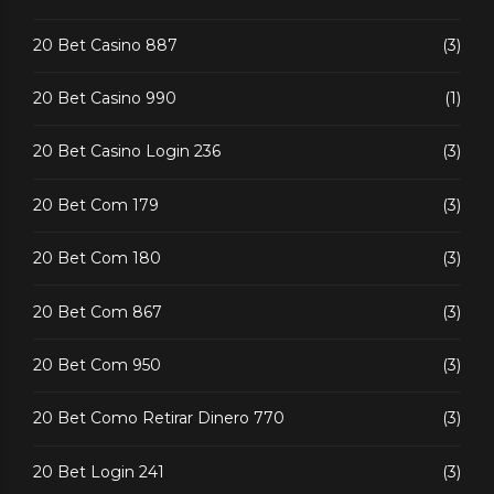
20 Bet Casino 887
(3)
20 Bet Casino 990
(1)
20 Bet Casino Login 236
(3)
20 Bet Com 179
(3)
20 Bet Com 180
(3)
20 Bet Com 867
(3)
20 Bet Com 950
(3)
20 Bet Como Retirar Dinero 770
(3)
20 Bet Login 241
(3)