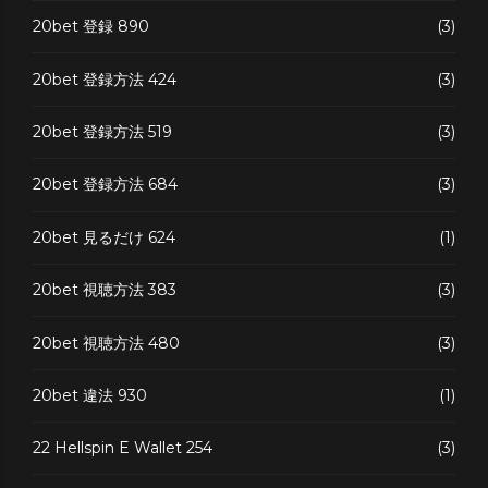
20bet 登録 890
(3)
20bet 登録方法 424
(3)
20bet 登録方法 519
(3)
20bet 登録方法 684
(3)
20bet 見るだけ 624
(1)
20bet 視聴方法 383
(3)
20bet 視聴方法 480
(3)
20bet 違法 930
(1)
22 Hellspin E Wallet 254
(3)