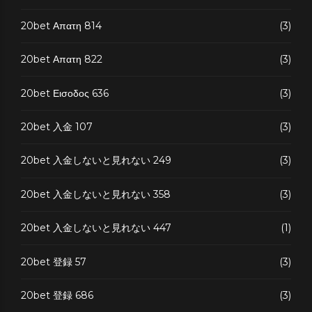
20bet Απατη 814
(3)
20bet Απατη 822
(3)
20bet Εισοδος 636
(3)
20bet 入金 107
(3)
20bet 入金しないと見れない 249
(3)
20bet 入金しないと見れない 358
(3)
20bet 入金しないと見れない 447
(1)
20bet 登録 57
(3)
20bet 登録 686
(3)