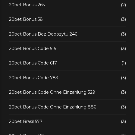
20bet Bonus 265
(2)
20bet Bonus 58
(3)
20bet Bonus Bez Depozytu 246
(3)
20bet Bonus Code 515
(3)
20bet Bonus Code 617
(1)
20bet Bonus Code 783
(3)
20bet Bonus Code Ohne Einzahlung 329
(3)
20bet Bonus Code Ohne Einzahlung 886
(3)
20bet Brasil 577
(3)