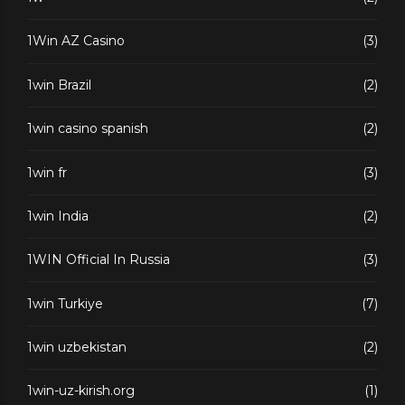
1Win AZ Casino
(3)
1win Brazil
(2)
1win casino spanish
(2)
1win fr
(3)
1win India
(2)
1WIN Official In Russia
(3)
1win Turkiye
(7)
1win uzbekistan
(2)
1win-uz-kirish.org
(1)