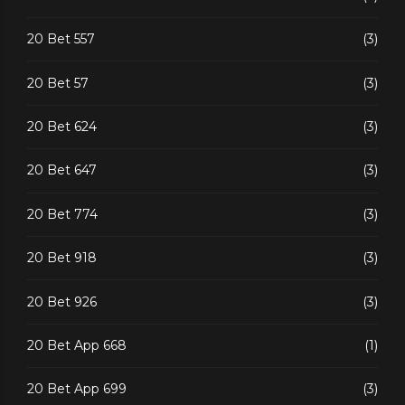
20 Bet 557
(3)
20 Bet 57
(3)
20 Bet 624
(3)
20 Bet 647
(3)
20 Bet 774
(3)
20 Bet 918
(3)
20 Bet 926
(3)
20 Bet App 668
(1)
20 Bet App 699
(3)