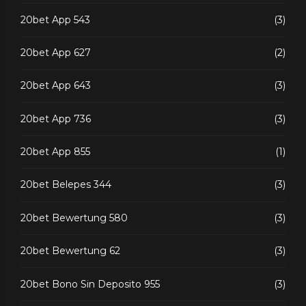
20bet App 543
(3)
20bet App 627
(2)
20bet App 643
(3)
20bet App 736
(3)
20bet App 855
(1)
20bet Belepes 344
(3)
20bet Bewertung 580
(3)
20bet Bewertung 62
(3)
20bet Bono Sin Deposito 955
(3)