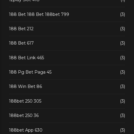
188 Bet 188 Bet 188bet 799
(3)
188 Bet 212
(3)
188 Bet 617
(3)
188 Bet Link 465
(3)
188 Pg Bet Paga 45
(3)
188 Win Bet 86
(3)
188bet 250 305
(3)
188bet 250 36
(3)
188bet App 630
(3)