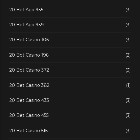
20 Bet App 935
(3)
20 Bet App 939
(3)
20 Bet Casino 106
(3)
20 Bet Casino 196
(2)
20 Bet Casino 372
(3)
20 Bet Casino 382
(1)
20 Bet Casino 433
(3)
20 Bet Casino 455
(3)
20 Bet Casino 515
(3)