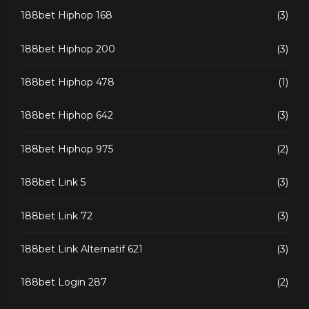
188bet Hiphop 168
(3)
188bet Hiphop 200
(3)
188bet Hiphop 478
(1)
188bet Hiphop 642
(3)
188bet Hiphop 975
(2)
188bet Link 5
(3)
188bet Link 72
(3)
188bet Link Alternatif 621
(3)
188bet Login 287
(2)