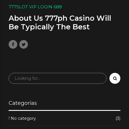
777SLOT VIP LOGIN 688
About Us 777ph Casino Will
Be Typically The Best
Program With Respect To
Filipinos
noviembre 5, 2025
Categorías
! No category
(3)