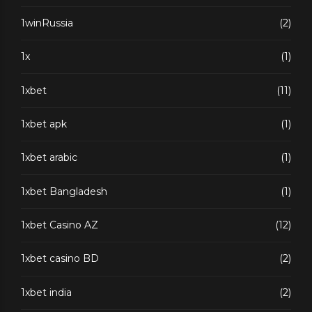
1winRussia
(2)
1x
(1)
1xbet
(11)
1xbet apk
(1)
1xbet arabic
(1)
1xbet Bangladesh
(1)
1xbet Casino AZ
(12)
1xbet casino BD
(2)
1xbet india
(2)