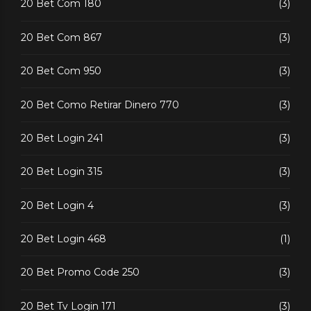
20 Bet Com 180
(3)
20 Bet Com 867
(3)
20 Bet Com 950
(3)
20 Bet Como Retirar Dinero 770
(3)
20 Bet Login 241
(3)
20 Bet Login 315
(3)
20 Bet Login 4
(3)
20 Bet Login 468
(1)
20 Bet Promo Code 250
(3)
20 Bet Tv Login 171
(3)