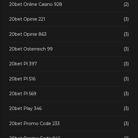
20bet Online Casino 928
(2)
20bet Opinie 221
(3)
20bet Opinie 863
(3)
20bet Osterreich 99
(3)
20bet Pl 397
(3)
20bet Pl 516
(3)
20bet Pl 569
(3)
20bet Play 346
(3)
20bet Promo Code 233
(3)