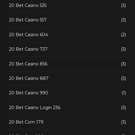
20 Bet Casino 535
(3)
20 Bet Casino 557
(3)
20 Bet Casino 604
(2)
20 Bet Casino 737
(3)
20 Bet Casino 856
(3)
20 Bet Casino 887
(3)
20 Bet Casino 990
(1)
20 Bet Casino Login 236
(3)
20 Bet Com 179
(3)