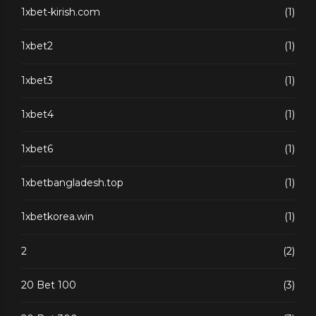
1xbet-kirish.com
(1)
1xbet2
(1)
1xbet3
(1)
1xbet4
(1)
1xbet6
(1)
1xbetbangladesh.top
(1)
1xbetkorea.win
(1)
2
(2)
20 Bet 100
(3)