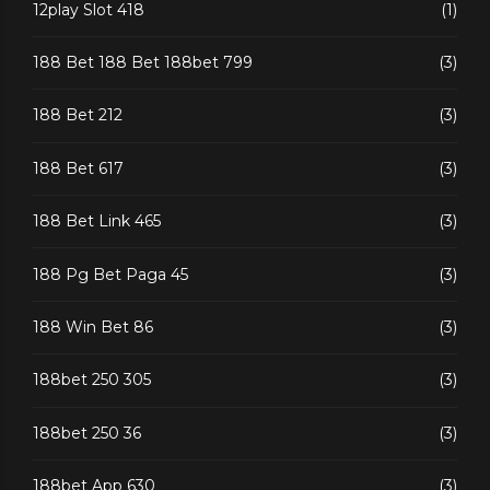
12play Slot 418
(1)
188 Bet 188 Bet 188bet 799
(3)
188 Bet 212
(3)
188 Bet 617
(3)
188 Bet Link 465
(3)
188 Pg Bet Paga 45
(3)
188 Win Bet 86
(3)
188bet 250 305
(3)
188bet 250 36
(3)
188bet App 630
(3)