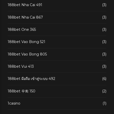
188bet Nha Cai 491
(3)
188bet Nha Cai 867
(3)
188bet One 365
(3)
188bet Vao Bong 521
(3)
188bet Vao Bong 805
(3)
188bet Vui 413
(3)
188bet มือถือ เข้าสู่ระบบ 492
(6)
188bet 우회 150
(2)
1casino
(1)