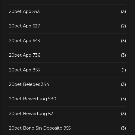
20bet App 543
(3)
20bet App 627
(2)
20bet App 643
(3)
20bet App 736
(3)
20bet App 855
(1)
20bet Belepes 344
(3)
20bet Bewertung 580
(3)
20bet Bewertung 62
(3)
20bet Bono Sin Deposito 955
(3)