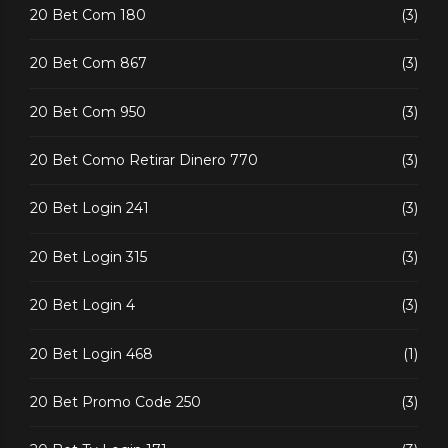
20 Bet Com 180
(3)
20 Bet Com 867
(3)
20 Bet Com 950
(3)
20 Bet Como Retirar Dinero 770
(3)
20 Bet Login 241
(3)
20 Bet Login 315
(3)
20 Bet Login 4
(3)
20 Bet Login 468
(1)
20 Bet Promo Code 250
(3)