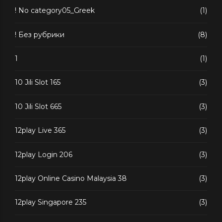
! No category05_Greek
(1)
! Без рубрики
(8)
1
(1)
10 Jili Slot 165
(3)
10 Jili Slot 665
(3)
12play Live 365
(3)
12play Login 206
(3)
12play Online Casino Malaysia 38
(3)
12play Singapore 235
(3)