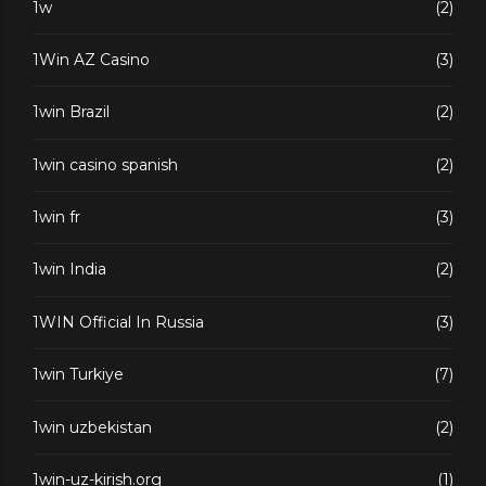
1w
(2)
1Win AZ Casino
(3)
1win Brazil
(2)
1win casino spanish
(2)
1win fr
(3)
1win India
(2)
1WIN Official In Russia
(3)
1win Turkiye
(7)
1win uzbekistan
(2)
1win-uz-kirish.org
(1)