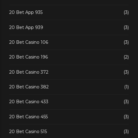
20 Bet App 935
(3)
20 Bet App 939
(3)
20 Bet Casino 106
(3)
20 Bet Casino 196
(2)
20 Bet Casino 372
(3)
20 Bet Casino 382
(1)
20 Bet Casino 433
(3)
20 Bet Casino 455
(3)
20 Bet Casino 515
(3)