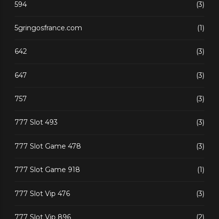
594
(3)
5gringosfrance.com
(1)
642
(3)
647
(3)
757
(3)
777 Slot 493
(3)
777 Slot Game 478
(3)
777 Slot Game 918
(1)
777 Slot Vip 476
(3)
777 Slot Vip 896
(2)