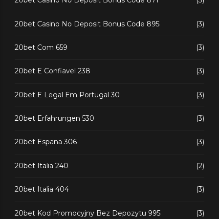
20bet Casino No Deposit Bonus Code 871
(3)
20bet Casino No Deposit Bonus Code 895
(3)
20bet Com 659
(3)
20bet E Confiavel 238
(3)
20bet E Legal Em Portugal 30
(3)
20bet Erfahrungen 530
(3)
20bet Espana 306
(3)
20bet Italia 240
(2)
20bet Italia 404
(3)
20bet Kod Promocyjny Bez Depozytu 995
(3)