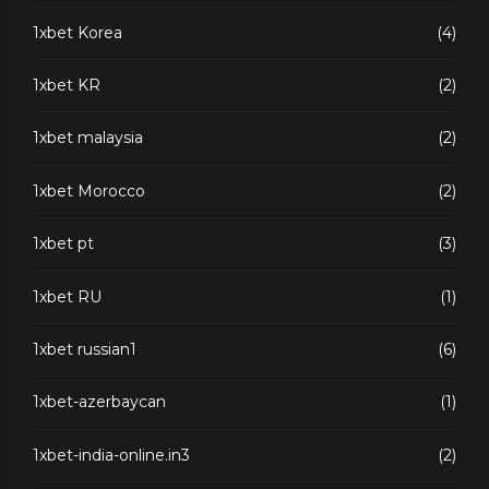
1xbet Korea
(4)
1xbet KR
(2)
1xbet malaysia
(2)
1xbet Morocco
(2)
1xbet pt
(3)
1xbet RU
(1)
1xbet russian1
(6)
1xbet-azerbaycan
(1)
1xbet-india-online.in3
(2)