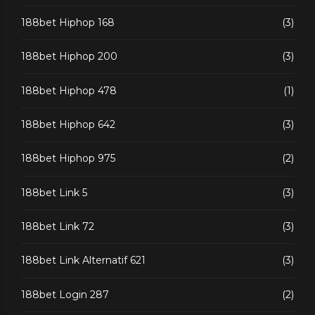
188bet Hiphop 168
(3)
188bet Hiphop 200
(3)
188bet Hiphop 478
(1)
188bet Hiphop 642
(3)
188bet Hiphop 975
(2)
188bet Link 5
(3)
188bet Link 72
(3)
188bet Link Alternatif 621
(3)
188bet Login 287
(2)