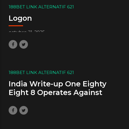
188BET LINK ALTERNATIF 621
Logon
octubre 21, 2025
188BET LINK ALTERNATIF 621
India Write-up One Eighty
Eight 8 Operates Against
Oman In Asia Cup
octubre 21, 2025