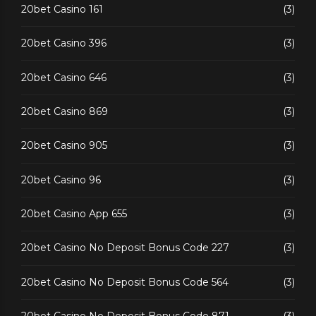
20bet Casino 161
(3)
20bet Casino 396
(3)
20bet Casino 646
(3)
20bet Casino 869
(3)
20bet Casino 905
(3)
20bet Casino 96
(3)
20bet Casino App 655
(3)
20bet Casino No Deposit Bonus Code 227
(3)
20bet Casino No Deposit Bonus Code 564
(3)