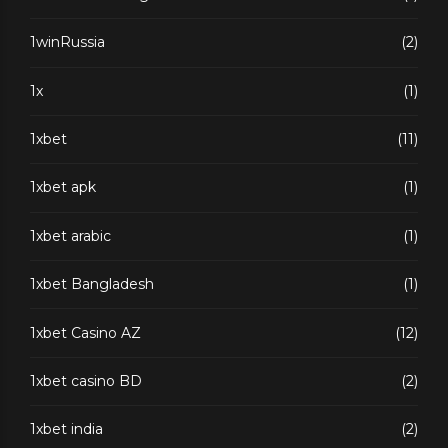
1winRussia
(2)
1x
(1)
1xbet
(11)
1xbet apk
(1)
1xbet arabic
(1)
1xbet Bangladesh
(1)
1xbet Casino AZ
(12)
1xbet casino BD
(2)
1xbet india
(2)