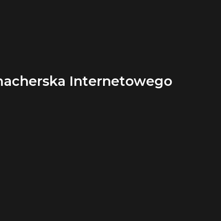
acherska Internetowego