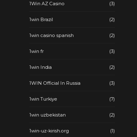
1Win AZ Casino
(3)
1win Brazil
(2)
1win casino spanish
(2)
1win fr
(3)
1win India
(2)
1WIN Official In Russia
(3)
1win Turkiye
(7)
1win uzbekistan
(2)
1win-uz-kirish.org
(1)