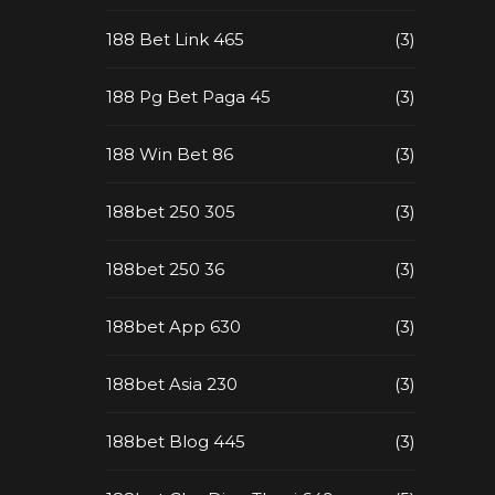
188 Bet Link 465
(3)
188 Pg Bet Paga 45
(3)
188 Win Bet 86
(3)
188bet 250 305
(3)
188bet 250 36
(3)
188bet App 630
(3)
188bet Asia 230
(3)
188bet Blog 445
(3)