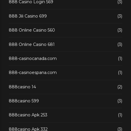
888 Casino Login 569
(3)
888 Jili Casino 699
(3)
888 Online Casino 560
(3)
888 Online Casino 681
(3)
888-casinocanada.com
(1)
888-casinoespana.com
(1)
888casino 14
(2)
888casino 599
(3)
888casino Apk 253
(1)
888casino Apk 332
(3)