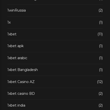
1winRussia
(2)
1x
(1)
1xbet
(11)
1xbet apk
(1)
1xbet arabic
(1)
1xbet Bangladesh
(1)
1xbet Casino AZ
(12)
1xbet casino BD
(2)
1xbet india
(2)