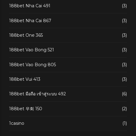
188bet Nha Cai 491
(3)
188bet Nha Cai 867
(3)
188bet One 365
(3)
188bet Vao Bong 521
(3)
188bet Vao Bong 805
(3)
188bet Vui 413
(3)
188bet มือถือ เข้าสู่ระบบ 492
(6)
188bet 우회 150
(2)
1casino
(1)