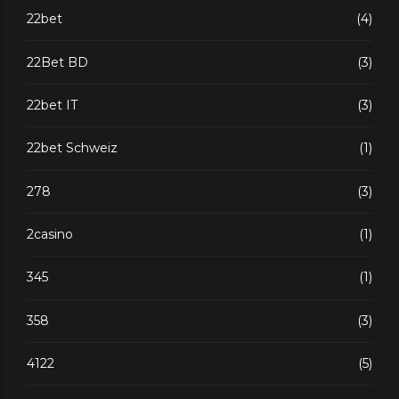
22bet
(4)
22Bet BD
(3)
22bet IT
(3)
22bet Schweiz
(1)
278
(3)
2casino
(1)
345
(1)
358
(3)
4122
(5)