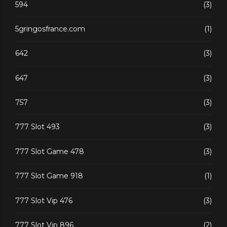
594
(3)
5gringosfrance.com
(1)
642
(3)
647
(3)
757
(3)
777 Slot 493
(3)
777 Slot Game 478
(3)
777 Slot Game 918
(1)
777 Slot Vip 476
(3)
777 Slot Vip 896
(2)