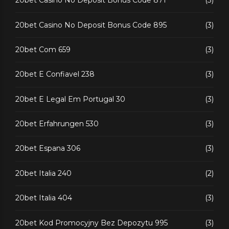
20bet Casino No Deposit Bonus Code 871
(3)
20bet Casino No Deposit Bonus Code 895
(3)
20bet Com 659
(3)
20bet E Confiavel 238
(3)
20bet E Legal Em Portugal 30
(3)
20bet Erfahrungen 530
(3)
20bet Espana 306
(3)
20bet Italia 240
(2)
20bet Italia 404
(3)
20bet Kod Promocyjny Bez Depozytu 995
(3)