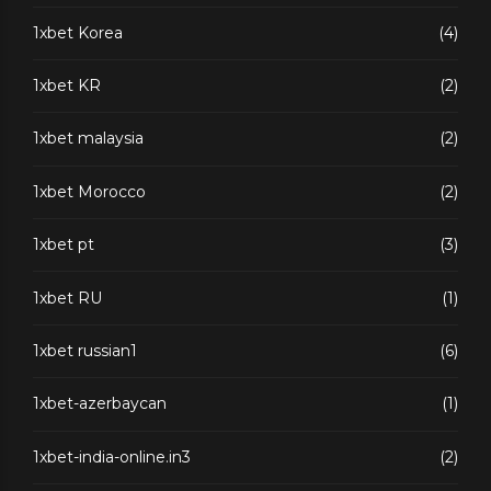
1xbet Korea
(4)
1xbet KR
(2)
1xbet malaysia
(2)
1xbet Morocco
(2)
1xbet pt
(3)
1xbet RU
(1)
1xbet russian1
(6)
1xbet-azerbaycan
(1)
1xbet-india-online.in3
(2)