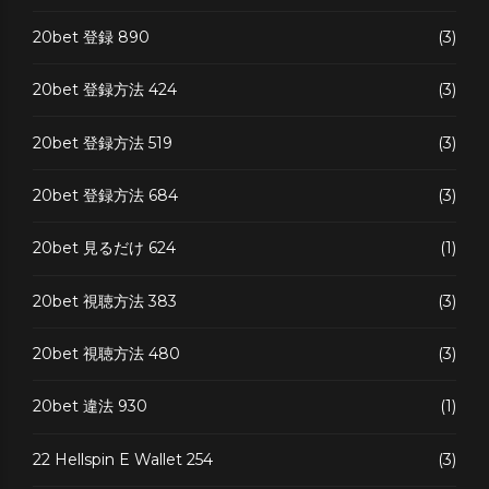
20bet 登録 890
(3)
20bet 登録方法 424
(3)
20bet 登録方法 519
(3)
20bet 登録方法 684
(3)
20bet 見るだけ 624
(1)
20bet 視聴方法 383
(3)
20bet 視聴方法 480
(3)
20bet 違法 930
(1)
22 Hellspin E Wallet 254
(3)