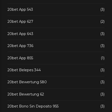
20bet App 543
(3)
20bet App 627
(2)
20bet App 643
(3)
20bet App 736
(3)
20bet App 855
(1)
20bet Belepes 344
(3)
20bet Bewertung 580
(3)
20bet Bewertung 62
(3)
20bet Bono Sin Deposito 955
(3)