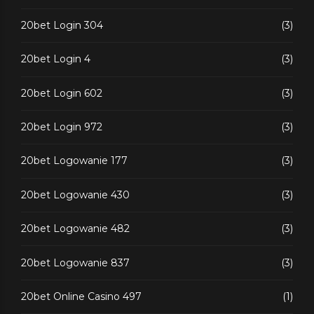
20bet Login 304
(3)
20bet Login 4
(3)
20bet Login 602
(3)
20bet Login 972
(3)
20bet Logowanie 177
(3)
20bet Logowanie 430
(3)
20bet Logowanie 482
(3)
20bet Logowanie 837
(3)
20bet Online Casino 497
(1)