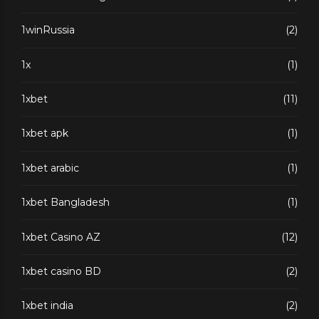
1winRussia
(2)
1x
(1)
1xbet
(11)
1xbet apk
(1)
1xbet arabic
(1)
1xbet Bangladesh
(1)
1xbet Casino AZ
(12)
1xbet casino BD
(2)
1xbet india
(2)