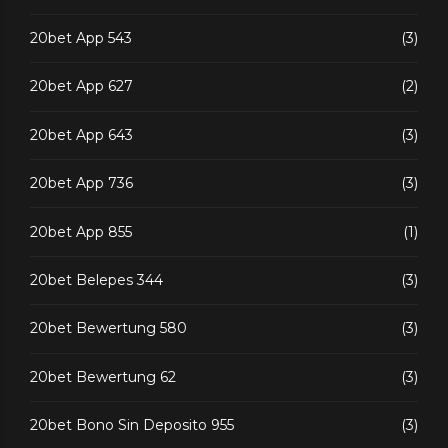
20bet App 543
(3)
20bet App 627
(2)
20bet App 643
(3)
20bet App 736
(3)
20bet App 855
(1)
20bet Belepes 344
(3)
20bet Bewertung 580
(3)
20bet Bewertung 62
(3)
20bet Bono Sin Deposito 955
(3)