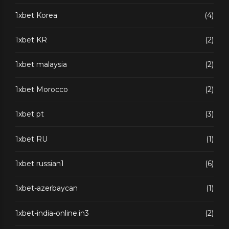
1xbet Korea
(4)
1xbet KR
(2)
1xbet malaysia
(2)
1xbet Morocco
(2)
1xbet pt
(3)
1xbet RU
(1)
1xbet russian1
(6)
1xbet-azerbaycan
(1)
1xbet-india-online.in3
(2)