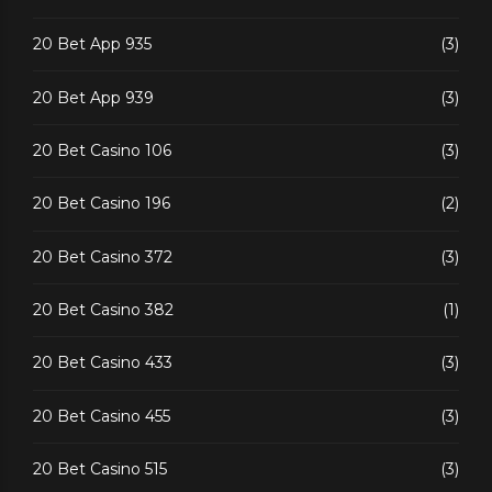
20 Bet App 935
(3)
20 Bet App 939
(3)
20 Bet Casino 106
(3)
20 Bet Casino 196
(2)
20 Bet Casino 372
(3)
20 Bet Casino 382
(1)
20 Bet Casino 433
(3)
20 Bet Casino 455
(3)
20 Bet Casino 515
(3)