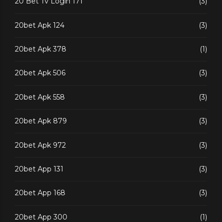
20 Bet Tv Login 171
(3)
20bet Apk 124
(3)
20bet Apk 378
(1)
20bet Apk 506
(3)
20bet Apk 558
(3)
20bet Apk 879
(3)
20bet Apk 972
(3)
20bet App 131
(3)
20bet App 168
(3)
20bet App 300
(1)