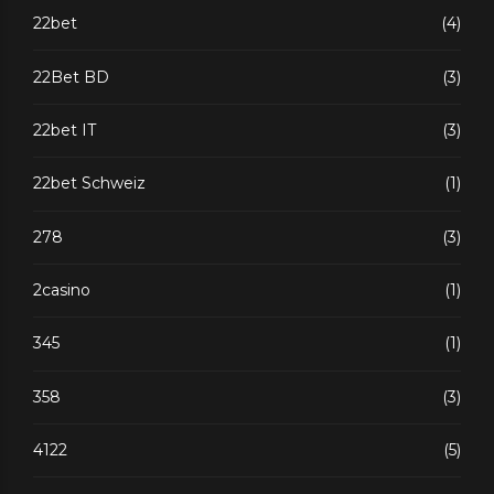
22bet
(4)
22Bet BD
(3)
22bet IT
(3)
22bet Schweiz
(1)
278
(3)
2casino
(1)
345
(1)
358
(3)
4122
(5)