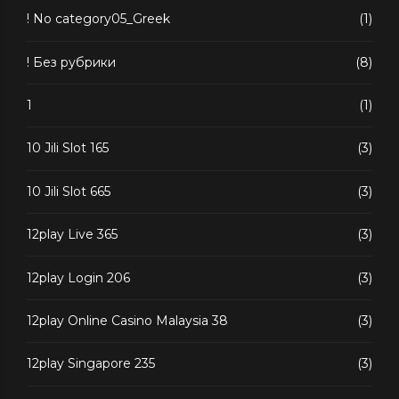
! No category05_Greek
(1)
! Без рубрики
(8)
1
(1)
10 Jili Slot 165
(3)
10 Jili Slot 665
(3)
12play Live 365
(3)
12play Login 206
(3)
12play Online Casino Malaysia 38
(3)
12play Singapore 235
(3)