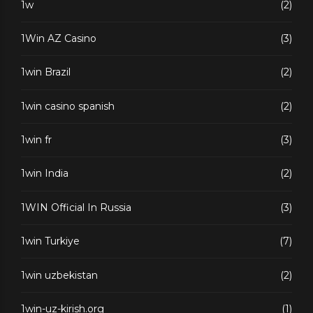
1w
(2)
1Win AZ Casino
(3)
1win Brazil
(2)
1win casino spanish
(2)
1win fr
(3)
1win India
(2)
1WIN Official In Russia
(3)
1win Turkiye
(7)
1win uzbekistan
(2)
1win-uz-kirish.org
(1)