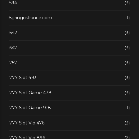
594
(3)
5gringosfrance.com
(1)
642
(3)
647
(3)
757
(3)
777 Slot 493
(3)
777 Slot Game 478
(3)
777 Slot Game 918
(1)
777 Slot Vip 476
(3)
777 Slot Vip 896
(2)