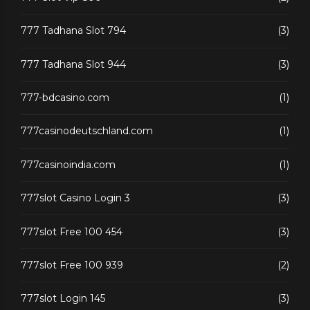
777 Tadhana Slot 794
(3)
777 Tadhana Slot 944
(3)
777-bdcasino.com
(1)
777casinodeutschland.com
(1)
777casinoindia.com
(1)
777slot Casino Login 3
(3)
777slot Free 100 454
(3)
777slot Free 100 939
(2)
777slot Login 145
(3)