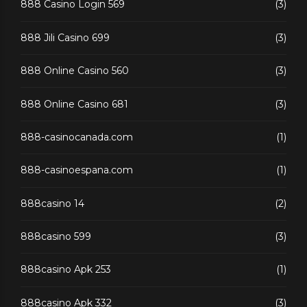
888 Casino Login 569
(3)
888 Jili Casino 699
(3)
888 Online Casino 560
(3)
888 Online Casino 681
(3)
888-casinocanada.com
(1)
888-casinoespana.com
(1)
888casino 14
(2)
888casino 599
(3)
888casino Apk 253
(1)
888casino Apk 332
(3)