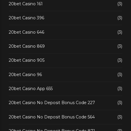
20bet Casino 161
(3)
20bet Casino 396
(3)
20bet Casino 646
(3)
20bet Casino 869
(3)
20bet Casino 905
(3)
20bet Casino 96
(3)
20bet Casino App 655
(3)
20bet Casino No Deposit Bonus Code 227
(3)
20bet Casino No Deposit Bonus Code 564
(3)