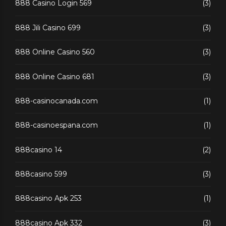
888 Casino Login 569
(3)
888 Jili Casino 699
(3)
888 Online Casino 560
(3)
888 Online Casino 681
(3)
888-casinocanada.com
(1)
888-casinoespana.com
(1)
888casino 14
(2)
888casino 599
(3)
888casino Apk 253
(1)
888casino Apk 332
(3)