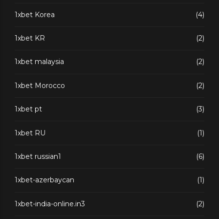
1xbet Korea
(4)
1xbet KR
(2)
1xbet malaysia
(2)
1xbet Morocco
(2)
1xbet pt
(3)
1xbet RU
(1)
1xbet russian1
(6)
1xbet-azerbaycan
(1)
1xbet-india-online.in3
(2)