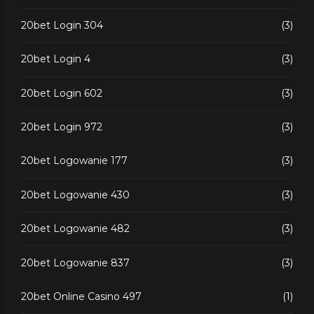
20bet Login 304
(3)
20bet Login 4
(3)
20bet Login 602
(3)
20bet Login 972
(3)
20bet Logowanie 177
(3)
20bet Logowanie 430
(3)
20bet Logowanie 482
(3)
20bet Logowanie 837
(3)
20bet Online Casino 497
(1)