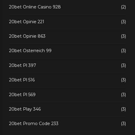
20bet Online Casino 928
(2)
20bet Opinie 221
(3)
20bet Opinie 863
(3)
20bet Osterreich 99
(3)
20bet Pl 397
(3)
20bet Pl 516
(3)
20bet Pl 569
(3)
20bet Play 346
(3)
20bet Promo Code 233
(3)