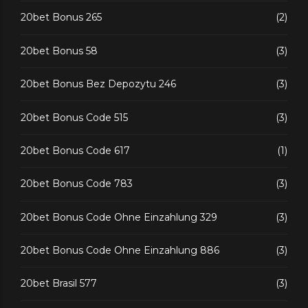
20bet Bonus 265
(2)
20bet Bonus 58
(3)
20bet Bonus Bez Depozytu 246
(3)
20bet Bonus Code 515
(3)
20bet Bonus Code 617
(1)
20bet Bonus Code 783
(3)
20bet Bonus Code Ohne Einzahlung 329
(3)
20bet Bonus Code Ohne Einzahlung 886
(3)
20bet Brasil 577
(3)