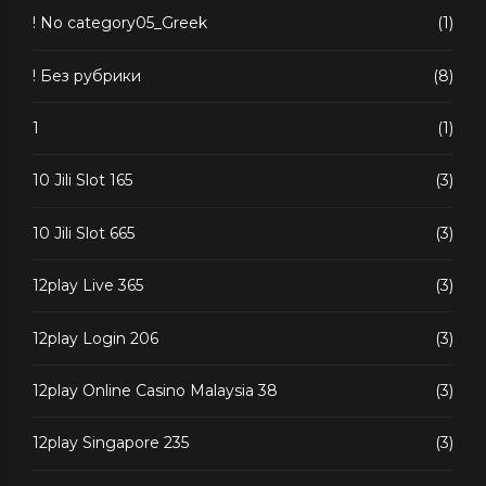
! No category05_Greek
(1)
! Без рубрики
(8)
1
(1)
10 Jili Slot 165
(3)
10 Jili Slot 665
(3)
12play Live 365
(3)
12play Login 206
(3)
12play Online Casino Malaysia 38
(3)
12play Singapore 235
(3)