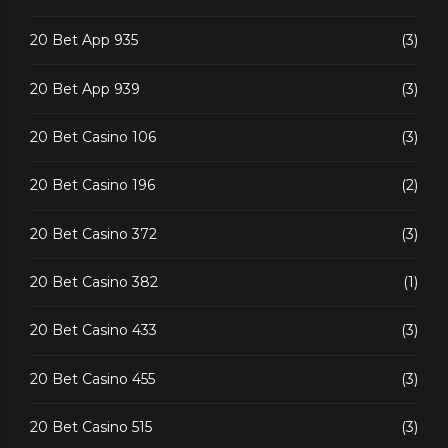
20 Bet App 935
(3)
20 Bet App 939
(3)
20 Bet Casino 106
(3)
20 Bet Casino 196
(2)
20 Bet Casino 372
(3)
20 Bet Casino 382
(1)
20 Bet Casino 433
(3)
20 Bet Casino 455
(3)
20 Bet Casino 515
(3)