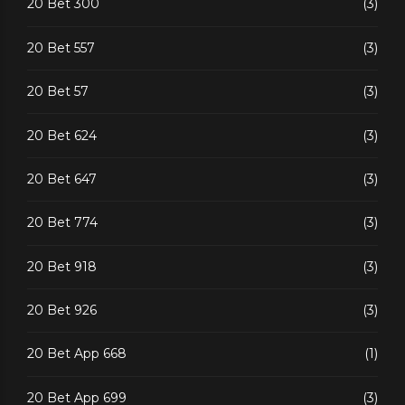
20 Bet 300
(3)
20 Bet 557
(3)
20 Bet 57
(3)
20 Bet 624
(3)
20 Bet 647
(3)
20 Bet 774
(3)
20 Bet 918
(3)
20 Bet 926
(3)
20 Bet App 668
(1)
20 Bet App 699
(3)