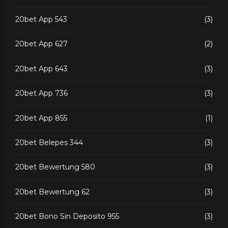
20bet App 543
(3)
20bet App 627
(2)
20bet App 643
(3)
20bet App 736
(3)
20bet App 855
(1)
20bet Belepes 344
(3)
20bet Bewertung 580
(3)
20bet Bewertung 62
(3)
20bet Bono Sin Deposito 955
(3)