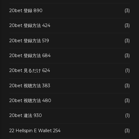
20bet 登録 890
(3)
20bet 登録方法 424
(3)
20bet 登録方法 519
(3)
20bet 登録方法 684
(3)
20bet 見るだけ 624
(1)
20bet 視聴方法 383
(3)
20bet 視聴方法 480
(3)
20bet 違法 930
(1)
22 Hellspin E Wallet 254
(3)