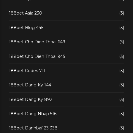
188bet Asia 230
(3)
188bet Blog 445
(3)
188bet Cho Dien Thoai 649
(5)
188bet Cho Dien Thoai 945
(3)
188bet Codes 711
(3)
188bet Dang Ky 144
(3)
188bet Dang Ky 892
(3)
188bet Dang Nhap 516
(3)
188bet Danhbai123 338
(3)