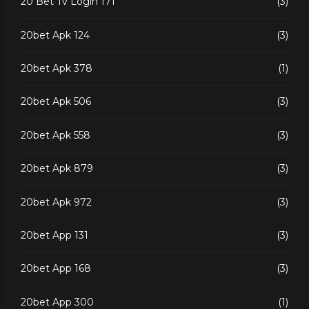
20 Bet Tv Login 171
(3)
20bet Apk 124
(3)
20bet Apk 378
(1)
20bet Apk 506
(3)
20bet Apk 558
(3)
20bet Apk 879
(3)
20bet Apk 972
(3)
20bet App 131
(3)
20bet App 168
(3)
20bet App 300
(1)