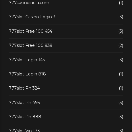
777casinoindia.com
(1)
777slot Casino Login 3
(3)
777slot Free 100 454
(3)
777slot Free 100 939
(2)
777slot Login 145
(3)
777slot Login 818
(1)
777slot Ph 324
(1)
777slot Ph 495
(3)
777slot Ph 888
(3)
777slot Vip 173
(3)