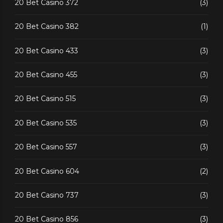
20 Bet Casino 372
(3)
20 Bet Casino 382
(1)
20 Bet Casino 433
(3)
20 Bet Casino 455
(3)
20 Bet Casino 515
(3)
20 Bet Casino 535
(3)
20 Bet Casino 557
(3)
20 Bet Casino 604
(2)
20 Bet Casino 737
(3)
20 Bet Casino 856
(3)