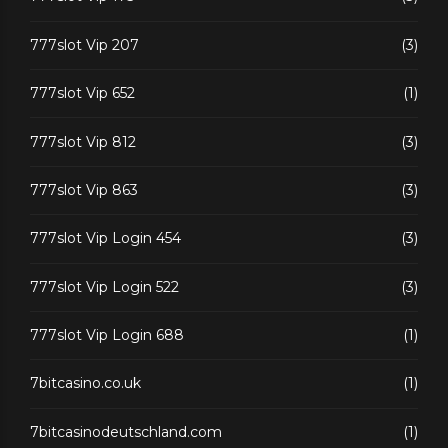
777slot Vip 207
(3)
777slot Vip 652
(1)
777slot Vip 812
(3)
777slot Vip 863
(3)
777slot Vip Login 454
(3)
777slot Vip Login 522
(3)
777slot Vip Login 688
(1)
7bitcasino.co.uk
(1)
7bitcasinodeutschland.com
(1)