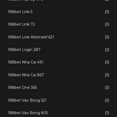
188bet Link 5
(3)
188bet Link 72
(3)
188bet Link Alternatif 621
(3)
188bet Login 287
(2)
188bet Nha Cai 491
(3)
188bet Nha Cai 867
(3)
188bet One 365
(3)
188bet Vao Bong 521
(3)
188bet Vao Bong 805
(3)