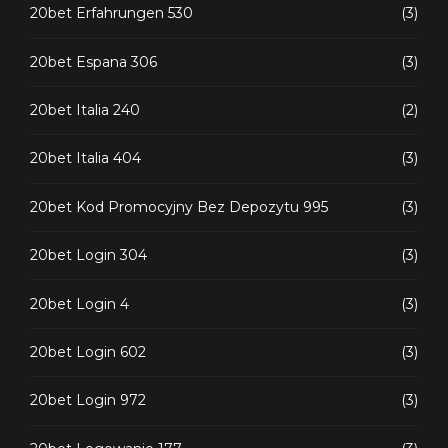
20bet Erfahrungen 530
(3)
20bet Espana 306
(3)
20bet Italia 240
(2)
20bet Italia 404
(3)
20bet Kod Promocyjny Bez Depozytu 995
(3)
20bet Login 304
(3)
20bet Login 4
(3)
20bet Login 602
(3)
20bet Login 972
(3)