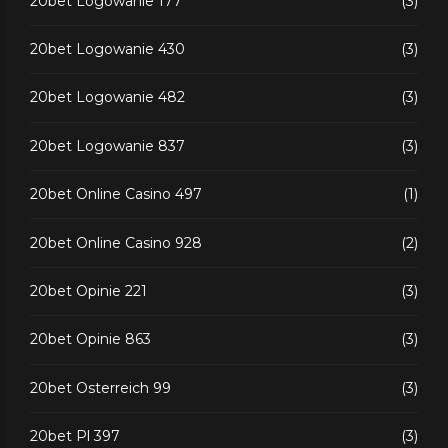
20bet Logowanie 177
(3)
20bet Logowanie 430
(3)
20bet Logowanie 482
(3)
20bet Logowanie 837
(3)
20bet Online Casino 497
(1)
20bet Online Casino 928
(2)
20bet Opinie 221
(3)
20bet Opinie 863
(3)
20bet Osterreich 99
(3)
20bet Pl 397
(3)