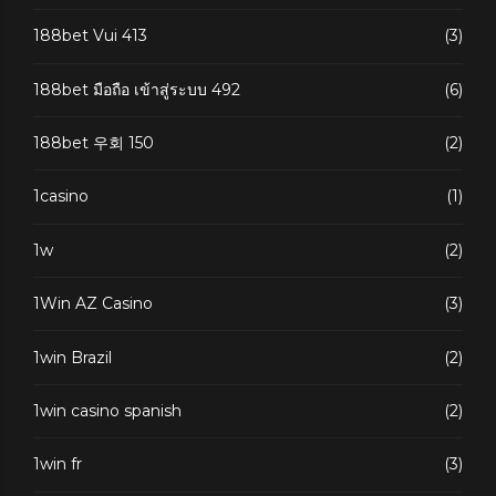
188bet Vui 413
(3)
188bet มือถือ เข้าสู่ระบบ 492
(6)
188bet 우회 150
(2)
1casino
(1)
1w
(2)
1Win AZ Casino
(3)
1win Brazil
(2)
1win casino spanish
(2)
1win fr
(3)