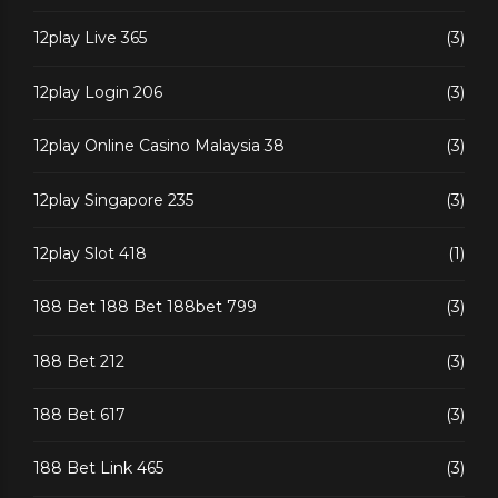
12play Live 365
(3)
12play Login 206
(3)
12play Online Casino Malaysia 38
(3)
12play Singapore 235
(3)
12play Slot 418
(1)
188 Bet 188 Bet 188bet 799
(3)
188 Bet 212
(3)
188 Bet 617
(3)
188 Bet Link 465
(3)