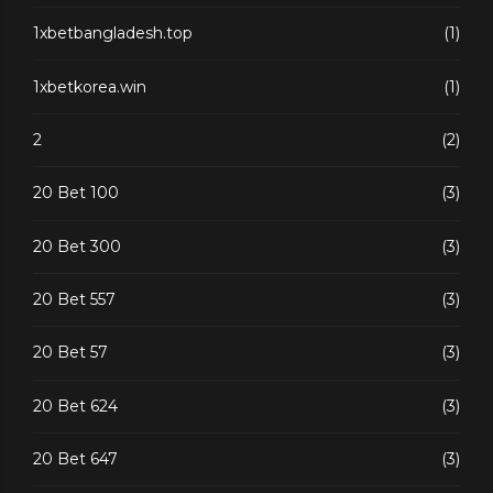
1xbetbangladesh.top
(1)
1xbetkorea.win
(1)
2
(2)
20 Bet 100
(3)
20 Bet 300
(3)
20 Bet 557
(3)
20 Bet 57
(3)
20 Bet 624
(3)
20 Bet 647
(3)