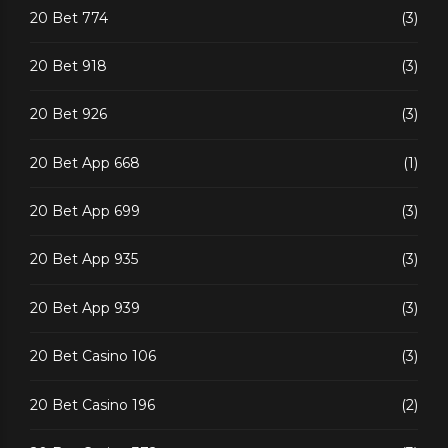
20 Bet 774
(3)
20 Bet 918
(3)
20 Bet 926
(3)
20 Bet App 668
(1)
20 Bet App 699
(3)
20 Bet App 935
(3)
20 Bet App 939
(3)
20 Bet Casino 106
(3)
20 Bet Casino 196
(2)