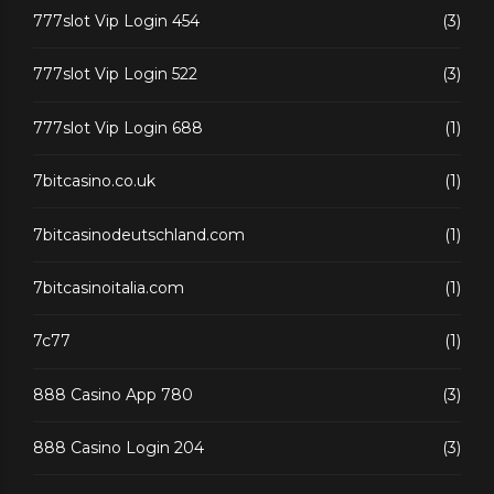
777slot Vip Login 454
(3)
777slot Vip Login 522
(3)
777slot Vip Login 688
(1)
7bitcasino.co.uk
(1)
7bitcasinodeutschland.com
(1)
7bitcasinoitalia.com
(1)
7c77
(1)
888 Casino App 780
(3)
888 Casino Login 204
(3)