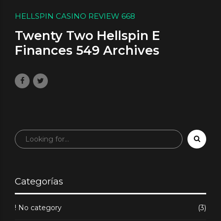
HELLSPIN CASINO REVIEW 668
Twenty Two Hellspin E
Finances 549 Archives
Residence
noviembre 10, 2025
Categorías
! No category
(3)