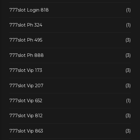
777slot Login 818
(1)
777slot Ph 324
(1)
777slot Ph 495
(3)
777slot Ph 888
(3)
777slot Vip 173
(3)
777slot Vip 207
(3)
777slot Vip 652
(1)
777slot Vip 812
(3)
777slot Vip 863
(3)