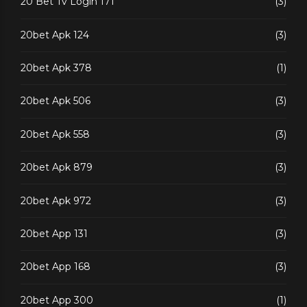
20 Bet Tv Login 171
(3)
20bet Apk 124
(3)
20bet Apk 378
(1)
20bet Apk 506
(3)
20bet Apk 558
(3)
20bet Apk 879
(3)
20bet Apk 972
(3)
20bet App 131
(3)
20bet App 168
(3)
20bet App 300
(1)