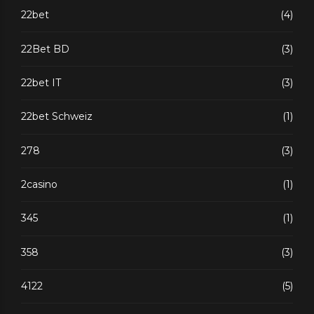
22bet
(4)
22Bet BD
(3)
22bet IT
(3)
22bet Schweiz
(1)
278
(3)
2casino
(1)
345
(1)
358
(3)
4122
(5)