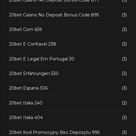
20bet Casino No Deposit Bonus Code 871
(3)
20bet Casino No Deposit Bonus Code 895
(3)
20bet Com 659
(3)
20bet E Confiavel 238
(3)
20bet E Legal Em Portugal 30
(3)
20bet Erfahrungen 530
(3)
20bet Espana 306
(3)
20bet Italia 240
(2)
20bet Italia 404
(3)
20bet Kod Promocyjny Bez Depozytu 995
(3)