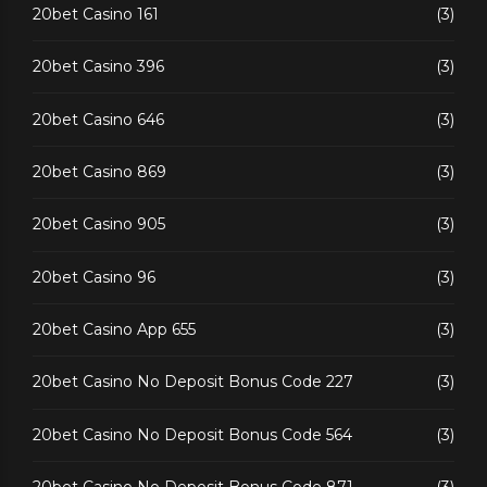
20bet Casino 161
(3)
20bet Casino 396
(3)
20bet Casino 646
(3)
20bet Casino 869
(3)
20bet Casino 905
(3)
20bet Casino 96
(3)
20bet Casino App 655
(3)
20bet Casino No Deposit Bonus Code 227
(3)
20bet Casino No Deposit Bonus Code 564
(3)