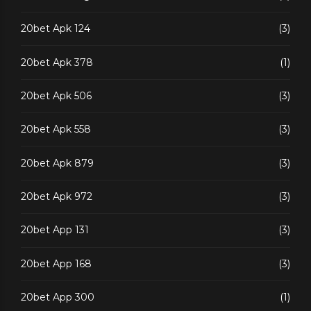
20bet Apk 124
(3)
20bet Apk 378
(1)
20bet Apk 506
(3)
20bet Apk 558
(3)
20bet Apk 879
(3)
20bet Apk 972
(3)
20bet App 131
(3)
20bet App 168
(3)
20bet App 300
(1)