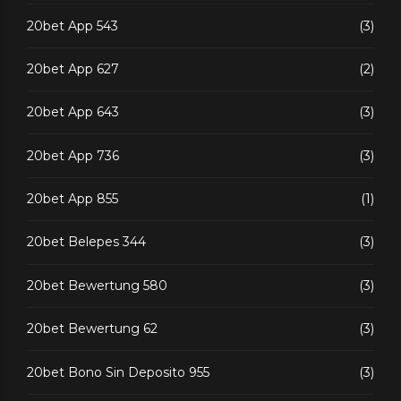
20bet App 543
(3)
20bet App 627
(2)
20bet App 643
(3)
20bet App 736
(3)
20bet App 855
(1)
20bet Belepes 344
(3)
20bet Bewertung 580
(3)
20bet Bewertung 62
(3)
20bet Bono Sin Deposito 955
(3)