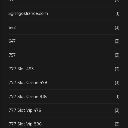
5gringosfrance.com
(1)
642
(3)
647
(3)
757
(3)
777 Slot 493
(3)
777 Slot Game 478
(3)
777 Slot Game 918
(1)
777 Slot Vip 476
(3)
777 Slot Vip 896
(2)