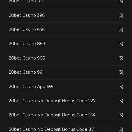
20bet Casino 161
(3)
20bet Casino 396
(3)
20bet Casino 646
(3)
20bet Casino 869
(3)
20bet Casino 905
(3)
20bet Casino 96
(3)
20bet Casino App 655
(3)
20bet Casino No Deposit Bonus Code 227
(3)
20bet Casino No Deposit Bonus Code 564
(3)
20bet Casino No Deposit Bonus Code 871
(3)