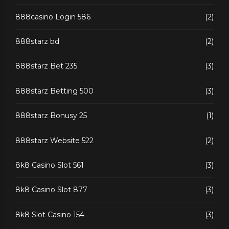
888casino Login 586
(2)
888starz bd
(2)
888starz Bet 235
(3)
888starz Betting 500
(3)
888starz Bonusy 25
(1)
888starz Website 522
(2)
8k8 Casino Slot 561
(3)
8k8 Casino Slot 877
(3)
8k8 Slot Casino 154
(3)