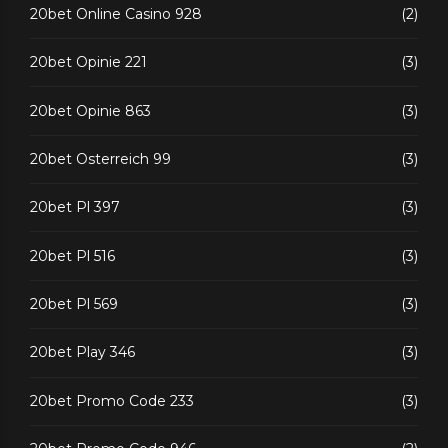
20bet Online Casino 928
(2)
20bet Opinie 221
(3)
20bet Opinie 863
(3)
20bet Osterreich 99
(3)
20bet Pl 397
(3)
20bet Pl 516
(3)
20bet Pl 569
(3)
20bet Play 346
(3)
20bet Promo Code 233
(3)