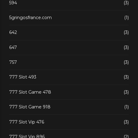
594
(3)
5gringosfrance.com
(1)
642
(3)
647
(3)
757
(3)
777 Slot 493
(3)
777 Slot Game 478
(3)
777 Slot Game 918
(1)
777 Slot Vip 476
(3)
777 Slot Vip 896
(2)