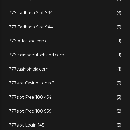
777 Tadhana Slot 794
(3)
777 Tadhana Slot 944
(3)
777-bdcasino.com
(1)
777casinodeutschland.com
(1)
777casinoindia.com
(1)
777slot Casino Login 3
(3)
777slot Free 100 454
(3)
777slot Free 100 939
(2)
777slot Login 145
(3)