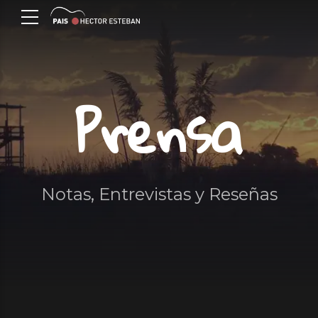
Prensa
Notas, Entrevistas y Reseñas