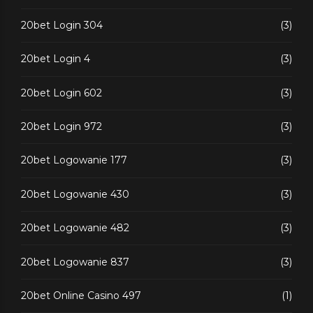
20bet Login 304
(3)
20bet Login 4
(3)
20bet Login 602
(3)
20bet Login 972
(3)
20bet Logowanie 177
(3)
20bet Logowanie 430
(3)
20bet Logowanie 482
(3)
20bet Logowanie 837
(3)
20bet Online Casino 497
(1)