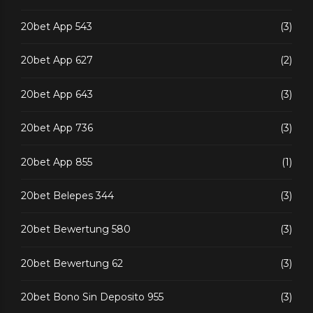
20bet App 543
(3)
20bet App 627
(2)
20bet App 643
(3)
20bet App 736
(3)
20bet App 855
(1)
20bet Belepes 344
(3)
20bet Bewertung 580
(3)
20bet Bewertung 62
(3)
20bet Bono Sin Deposito 955
(3)