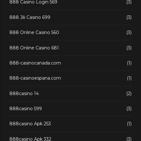
888 Casino Login 569
(3)
888 Jili Casino 699
(3)
888 Online Casino 560
(3)
888 Online Casino 681
(3)
888-casinocanada.com
(1)
888-casinoespana.com
(1)
888casino 14
(2)
888casino 599
(3)
888casino Apk 253
(1)
888casino Apk 332
(3)