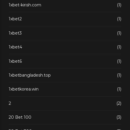
1xbet-kirish.com
(1)
1xbet2
(1)
1xbet3
(1)
1xbet4
(1)
1xbet6
(1)
1xbetbangladesh.top
(1)
1xbetkorea.win
(1)
2
(2)
20 Bet 100
(3)