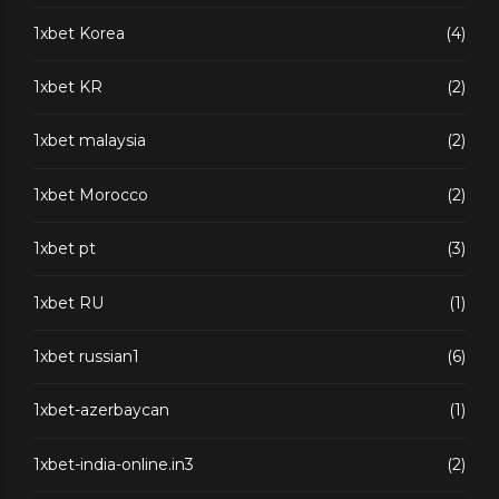
1xbet Korea
(4)
1xbet KR
(2)
1xbet malaysia
(2)
1xbet Morocco
(2)
1xbet pt
(3)
1xbet RU
(1)
1xbet russian1
(6)
1xbet-azerbaycan
(1)
1xbet-india-online.in3
(2)