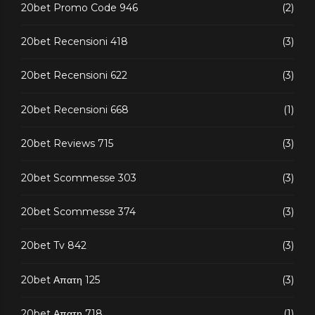
20bet Promo Code 946
(2)
20bet Recensioni 418
(3)
20bet Recensioni 622
(3)
20bet Recensioni 668
(1)
20bet Reviews 715
(3)
20bet Scommesse 303
(3)
20bet Scommesse 374
(3)
20bet Tv 842
(3)
20bet Απατη 125
(3)
20bet Απατη 718
(1)