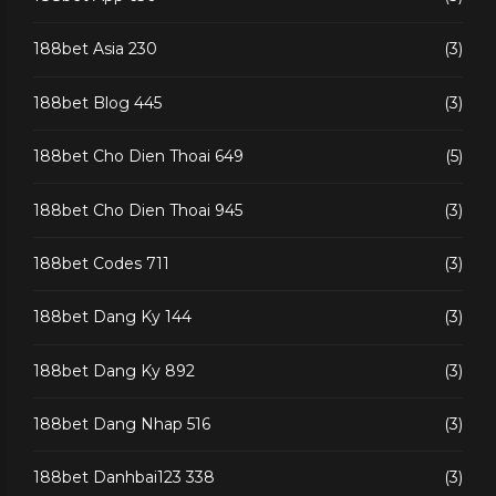
188bet Asia 230
(3)
188bet Blog 445
(3)
188bet Cho Dien Thoai 649
(5)
188bet Cho Dien Thoai 945
(3)
188bet Codes 711
(3)
188bet Dang Ky 144
(3)
188bet Dang Ky 892
(3)
188bet Dang Nhap 516
(3)
188bet Danhbai123 338
(3)