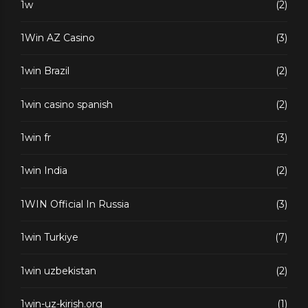
1w
(2)
1Win AZ Casino
(3)
1win Brazil
(2)
1win casino spanish
(2)
1win fr
(3)
1win India
(2)
1WIN Official In Russia
(3)
1win Turkiye
(7)
1win uzbekistan
(2)
1win-uz-kirish.org
(1)