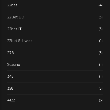
22bet
(4)
22Bet BD
(3)
22bet IT
(3)
22bet Schweiz
(1)
278
(3)
2casino
(1)
345
(1)
358
(3)
4122
(5)