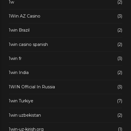
1w
(2)
1Win AZ Casino
(3)
1win Brazil
(2)
1win casino spanish
(2)
1win fr
(3)
1win India
(2)
1WIN Official In Russia
(3)
1win Turkiye
(7)
1win uzbekistan
(2)
1win-uz-kirish.org
(1)