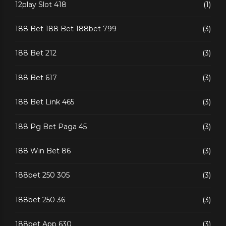
12play Slot 418
(1)
188 Bet 188 Bet 188bet 799
(3)
188 Bet 212
(3)
188 Bet 617
(3)
188 Bet Link 465
(3)
188 Pg Bet Paga 45
(3)
188 Win Bet 86
(3)
188bet 250 305
(3)
188bet 250 36
(3)
188bet App 630
(3)