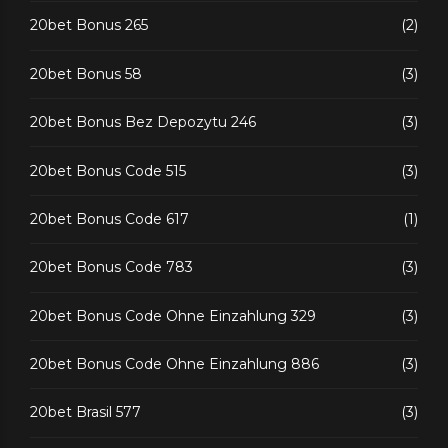
20bet Bonus 265
(2)
20bet Bonus 58
(3)
20bet Bonus Bez Depozytu 246
(3)
20bet Bonus Code 515
(3)
20bet Bonus Code 617
(1)
20bet Bonus Code 783
(3)
20bet Bonus Code Ohne Einzahlung 329
(3)
20bet Bonus Code Ohne Einzahlung 886
(3)
20bet Brasil 577
(3)