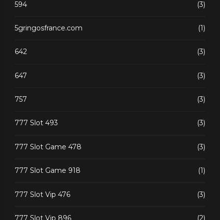
594
(3)
5gringosfrance.com
(1)
642
(3)
647
(3)
757
(3)
777 Slot 493
(3)
777 Slot Game 478
(3)
777 Slot Game 918
(1)
777 Slot Vip 476
(3)
777 Slot Vip 896
(2)