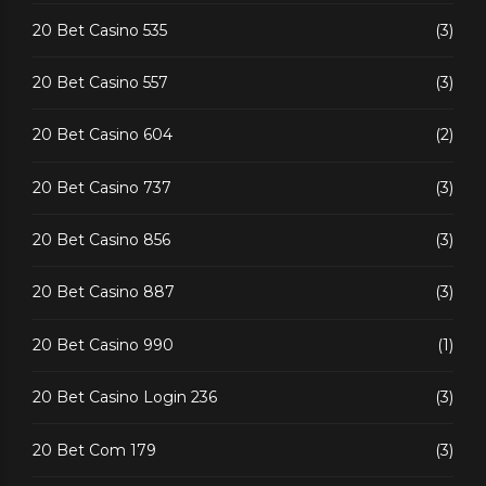
20 Bet Casino 535
(3)
20 Bet Casino 557
(3)
20 Bet Casino 604
(2)
20 Bet Casino 737
(3)
20 Bet Casino 856
(3)
20 Bet Casino 887
(3)
20 Bet Casino 990
(1)
20 Bet Casino Login 236
(3)
20 Bet Com 179
(3)