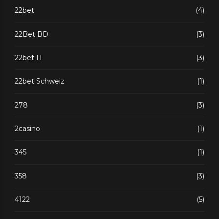
22bet
(4)
22Bet BD
(3)
22bet IT
(3)
22bet Schweiz
(1)
278
(3)
2casino
(1)
345
(1)
358
(3)
4122
(5)