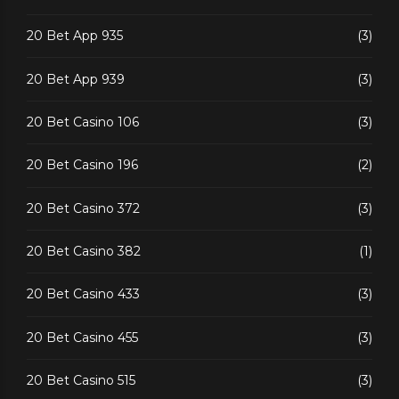
20 Bet App 935
(3)
20 Bet App 939
(3)
20 Bet Casino 106
(3)
20 Bet Casino 196
(2)
20 Bet Casino 372
(3)
20 Bet Casino 382
(1)
20 Bet Casino 433
(3)
20 Bet Casino 455
(3)
20 Bet Casino 515
(3)