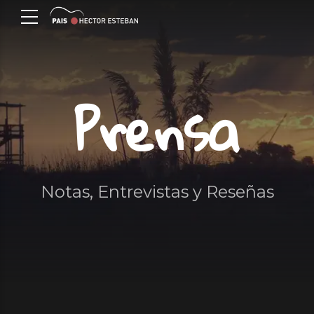
Prensa
Notas, Entrevistas y Reseñas