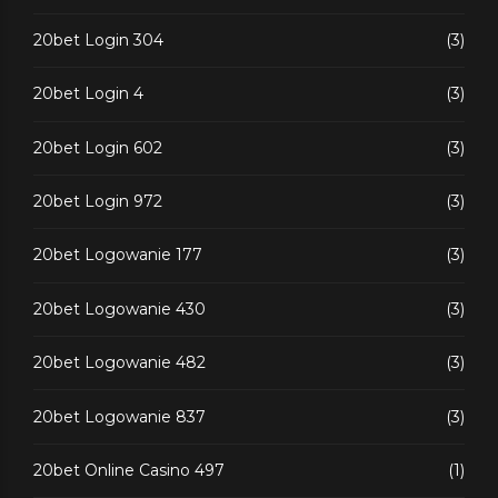
20bet Login 304
(3)
20bet Login 4
(3)
20bet Login 602
(3)
20bet Login 972
(3)
20bet Logowanie 177
(3)
20bet Logowanie 430
(3)
20bet Logowanie 482
(3)
20bet Logowanie 837
(3)
20bet Online Casino 497
(1)