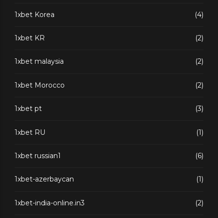
1xbet Korea
(4)
1xbet KR
(2)
1xbet malaysia
(2)
1xbet Morocco
(2)
1xbet pt
(3)
1xbet RU
(1)
1xbet russian1
(6)
1xbet-azerbaycan
(1)
1xbet-india-online.in3
(2)