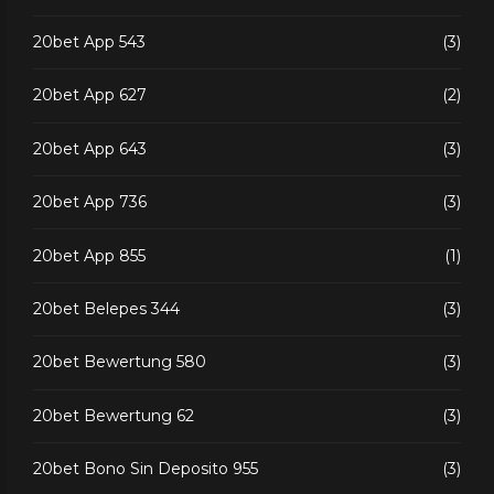
20bet App 543
(3)
20bet App 627
(2)
20bet App 643
(3)
20bet App 736
(3)
20bet App 855
(1)
20bet Belepes 344
(3)
20bet Bewertung 580
(3)
20bet Bewertung 62
(3)
20bet Bono Sin Deposito 955
(3)