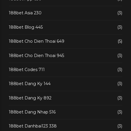
188bet Asia 230
(3)
188bet Blog 445
(3)
188bet Cho Dien Thoai 649
(5)
188bet Cho Dien Thoai 945
(3)
188bet Codes 711
(3)
188bet Dang Ky 144
(3)
188bet Dang Ky 892
(3)
188bet Dang Nhap 516
(3)
188bet Danhbai123 338
(3)