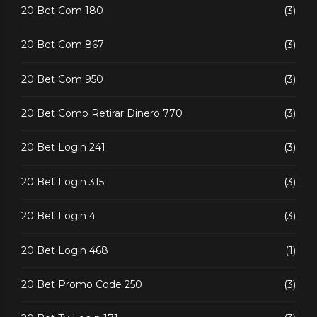
20 Bet Com 180
(3)
20 Bet Com 867
(3)
20 Bet Com 950
(3)
20 Bet Como Retirar Dinero 770
(3)
20 Bet Login 241
(3)
20 Bet Login 315
(3)
20 Bet Login 4
(3)
20 Bet Login 468
(1)
20 Bet Promo Code 250
(3)