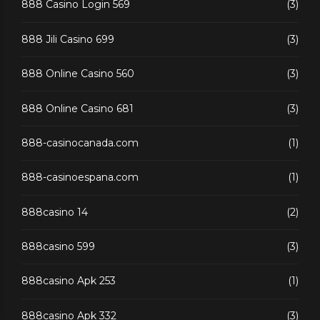
888 Casino Login 569
(3)
888 Jili Casino 699
(3)
888 Online Casino 560
(3)
888 Online Casino 681
(3)
888-casinocanada.com
(1)
888-casinoespana.com
(1)
888casino 14
(2)
888casino 599
(3)
888casino Apk 253
(1)
888casino Apk 332
(3)