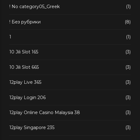
! No category05_Greek
(1)
! Без рубрики
(8)
1
(1)
10 Jili Slot 165
(3)
10 Jili Slot 665
(3)
12play Live 365
(3)
12play Login 206
(3)
12play Online Casino Malaysia 38
(3)
12play Singapore 235
(3)