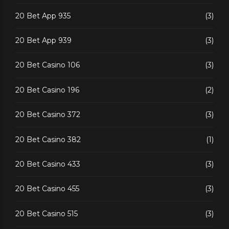
20 Bet App 935
(3)
20 Bet App 939
(3)
20 Bet Casino 106
(3)
20 Bet Casino 196
(2)
20 Bet Casino 372
(3)
20 Bet Casino 382
(1)
20 Bet Casino 433
(3)
20 Bet Casino 455
(3)
20 Bet Casino 515
(3)