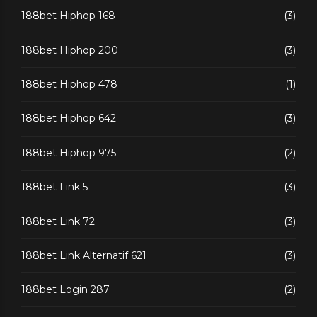
188bet Hiphop 168
(3)
188bet Hiphop 200
(3)
188bet Hiphop 478
(1)
188bet Hiphop 642
(3)
188bet Hiphop 975
(2)
188bet Link 5
(3)
188bet Link 72
(3)
188bet Link Alternatif 621
(3)
188bet Login 287
(2)