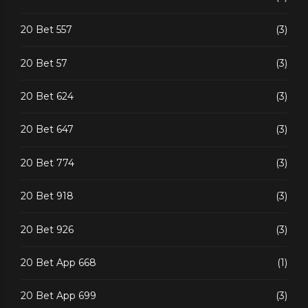
20 Bet 557
(3)
20 Bet 57
(3)
20 Bet 624
(3)
20 Bet 647
(3)
20 Bet 774
(3)
20 Bet 918
(3)
20 Bet 926
(3)
20 Bet App 668
(1)
20 Bet App 699
(3)