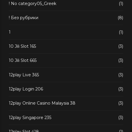
! No category05_Greek
(1)
! Без рубрики
(8)
1
(1)
10 Jili Slot 165
(3)
10 Jili Slot 665
(3)
12play Live 365
(3)
12play Login 206
(3)
12play Online Casino Malaysia 38
(3)
12play Singapore 235
(3)
12play Slot 418
(1)