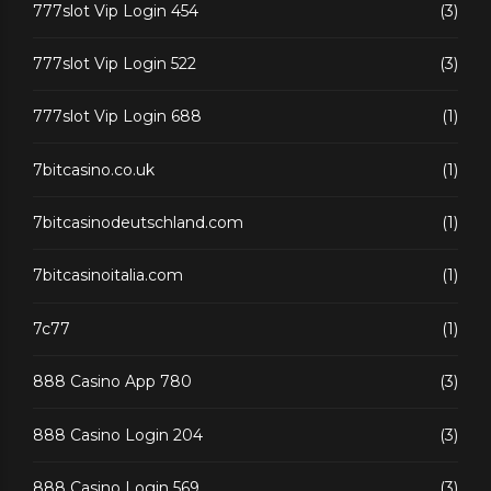
777slot Vip Login 454
(3)
777slot Vip Login 522
(3)
777slot Vip Login 688
(1)
7bitcasino.co.uk
(1)
7bitcasinodeutschland.com
(1)
7bitcasinoitalia.com
(1)
7c77
(1)
888 Casino App 780
(3)
888 Casino Login 204
(3)
888 Casino Login 569
(3)