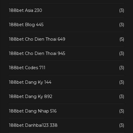
188bet Asia 230
(3)
188bet Blog 445
(3)
188bet Cho Dien Thoai 649
(5)
188bet Cho Dien Thoai 945
(3)
188bet Codes 711
(3)
188bet Dang Ky 144
(3)
188bet Dang Ky 892
(3)
188bet Dang Nhap 516
(3)
188bet Danhbai123 338
(3)