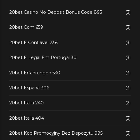
20bet Casino No Deposit Bonus Code 895
(3)
20bet Com 659
(3)
20bet E Confiavel 238
(3)
20bet E Legal Em Portugal 30
(3)
20bet Erfahrungen 530
(3)
20bet Espana 306
(3)
20bet Italia 240
(2)
20bet Italia 404
(3)
20bet Kod Promocyjny Bez Depozytu 995
(3)