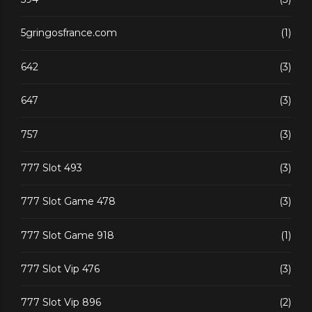
5gringosfrance.com
(1)
642
(3)
647
(3)
757
(3)
777 Slot 493
(3)
777 Slot Game 478
(3)
777 Slot Game 918
(1)
777 Slot Vip 476
(3)
777 Slot Vip 896
(2)