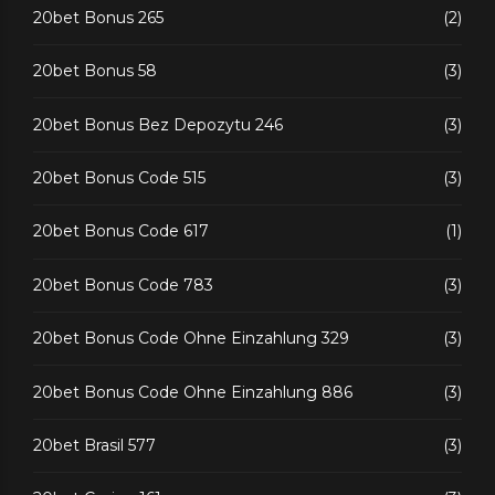
20bet Bonus 265
(2)
20bet Bonus 58
(3)
20bet Bonus Bez Depozytu 246
(3)
20bet Bonus Code 515
(3)
20bet Bonus Code 617
(1)
20bet Bonus Code 783
(3)
20bet Bonus Code Ohne Einzahlung 329
(3)
20bet Bonus Code Ohne Einzahlung 886
(3)
20bet Brasil 577
(3)