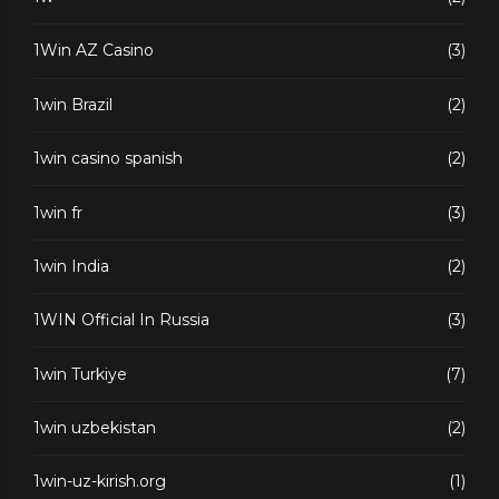
1Win AZ Casino
(3)
1win Brazil
(2)
1win casino spanish
(2)
1win fr
(3)
1win India
(2)
1WIN Official In Russia
(3)
1win Turkiye
(7)
1win uzbekistan
(2)
1win-uz-kirish.org
(1)