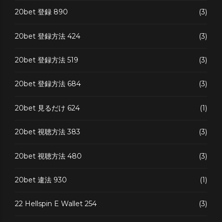
20bet 登録 890
(3)
20bet 登録方法 424
(3)
20bet 登録方法 519
(3)
20bet 登録方法 684
(3)
20bet 見るだけ 624
(1)
20bet 視聴方法 383
(3)
20bet 視聴方法 480
(3)
20bet 違法 930
(1)
22 Hellspin E Wallet 254
(3)