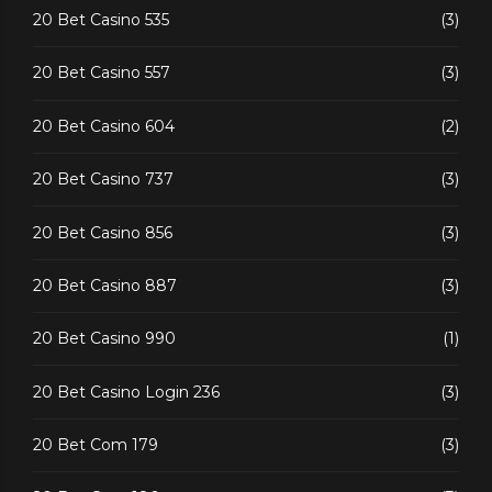
20 Bet Casino 535
(3)
20 Bet Casino 557
(3)
20 Bet Casino 604
(2)
20 Bet Casino 737
(3)
20 Bet Casino 856
(3)
20 Bet Casino 887
(3)
20 Bet Casino 990
(1)
20 Bet Casino Login 236
(3)
20 Bet Com 179
(3)