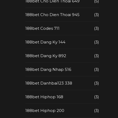
188bet Cho Dien Thoai 649
(5)
188bet Cho Dien Thoai 945
(3)
188bet Codes 711
(3)
188bet Dang Ky 144
(3)
188bet Dang Ky 892
(3)
188bet Dang Nhap 516
(3)
188bet Danhbai123 338
(3)
188bet Hiphop 168
(3)
188bet Hiphop 200
(3)