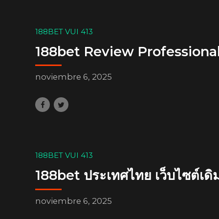
188BET VUI 413
188bet Review Professiona
noviembre 6, 2025
188BET VUI 413
188bet ประเทศไทย เว็บไซต์เดิ
noviembre 6, 2025