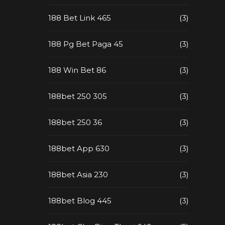
188 Bet Link 465
(3)
188 Pg Bet Paga 45
(3)
188 Win Bet 86
(3)
188bet 250 305
(3)
188bet 250 36
(3)
188bet App 630
(3)
188bet Asia 230
(3)
188bet Blog 445
(3)