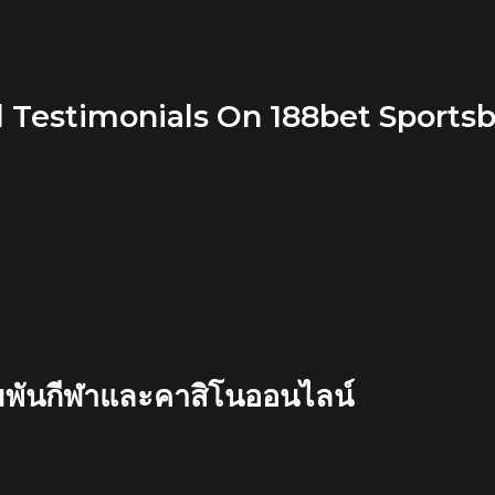
l Testimonials On 188bet Sports
มพันกีฬาและคาสิโนออนไลน์