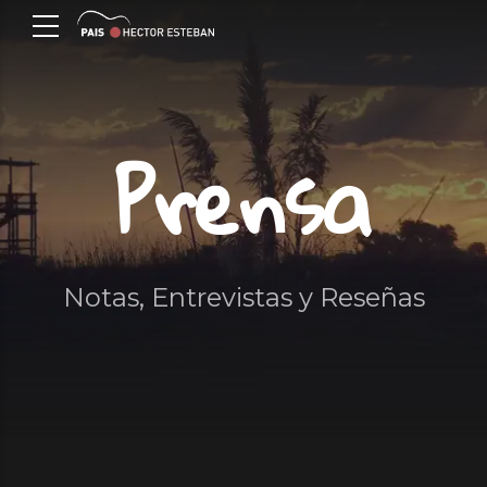
Prensa
Notas, Entrevistas y Reseñas