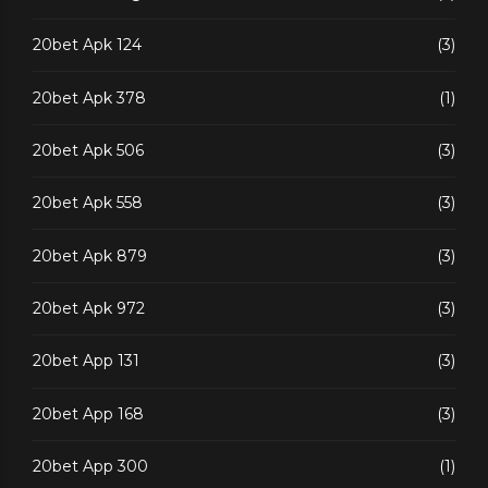
20bet Apk 124
(3)
20bet Apk 378
(1)
20bet Apk 506
(3)
20bet Apk 558
(3)
20bet Apk 879
(3)
20bet Apk 972
(3)
20bet App 131
(3)
20bet App 168
(3)
20bet App 300
(1)