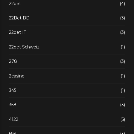
22bet
(4)
22Bet BD
(3)
22bet IT
(3)
22bet Schweiz
(1)
278
(3)
2casino
(1)
345
(1)
358
(3)
4122
(5)
594
(3)