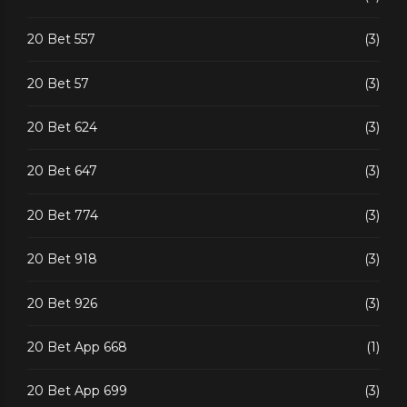
20 Bet 557
(3)
20 Bet 57
(3)
20 Bet 624
(3)
20 Bet 647
(3)
20 Bet 774
(3)
20 Bet 918
(3)
20 Bet 926
(3)
20 Bet App 668
(1)
20 Bet App 699
(3)