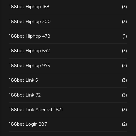
188bet Hiphop 168
(3)
188bet Hiphop 200
(3)
188bet Hiphop 478
(1)
188bet Hiphop 642
(3)
188bet Hiphop 975
(2)
188bet Link 5
(3)
188bet Link 72
(3)
188bet Link Alternatif 621
(3)
188bet Login 287
(2)