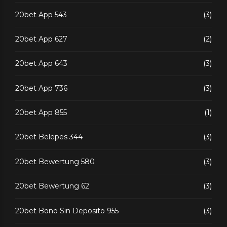
20bet App 543
(3)
20bet App 627
(2)
20bet App 643
(3)
20bet App 736
(3)
20bet App 855
(1)
20bet Belepes 344
(3)
20bet Bewertung 580
(3)
20bet Bewertung 62
(3)
20bet Bono Sin Deposito 955
(3)