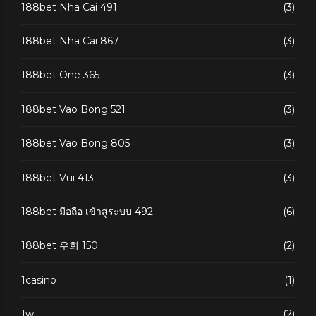
188bet Nha Cai 491
(3)
188bet Nha Cai 867
(3)
188bet One 365
(3)
188bet Vao Bong 521
(3)
188bet Vao Bong 805
(3)
188bet Vui 413
(3)
188bet มือถือ เข้าสู่ระบบ 492
(6)
188bet 우회 150
(2)
1casino
(1)
1w
(2)