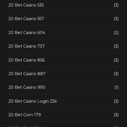
20 Bet Casino 535
(3)
20 Bet Casino 557
(3)
20 Bet Casino 604
(2)
20 Bet Casino 737
(3)
20 Bet Casino 856
(3)
20 Bet Casino 887
(3)
20 Bet Casino 990
(1)
20 Bet Casino Login 236
(3)
20 Bet Com 179
(3)