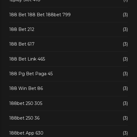
188 Bet 188 Bet 188bet 799
(3)
188 Bet 212
(3)
188 Bet 617
(3)
188 Bet Link 465
(3)
188 Pg Bet Paga 45
(3)
188 Win Bet 86
(3)
188bet 250 305
(3)
188bet 250 36
(3)
188bet App 630
(3)