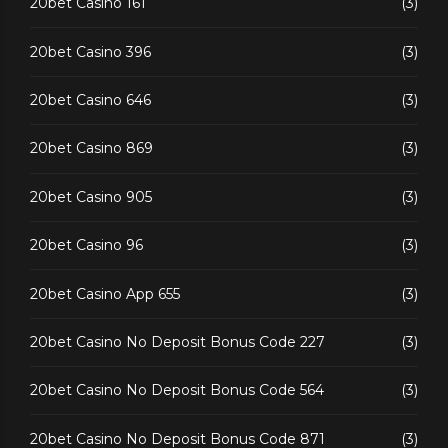
20bet Casino 161
(3)
20bet Casino 396
(3)
20bet Casino 646
(3)
20bet Casino 869
(3)
20bet Casino 905
(3)
20bet Casino 96
(3)
20bet Casino App 655
(3)
20bet Casino No Deposit Bonus Code 227
(3)
20bet Casino No Deposit Bonus Code 564
(3)
20bet Casino No Deposit Bonus Code 871
(3)