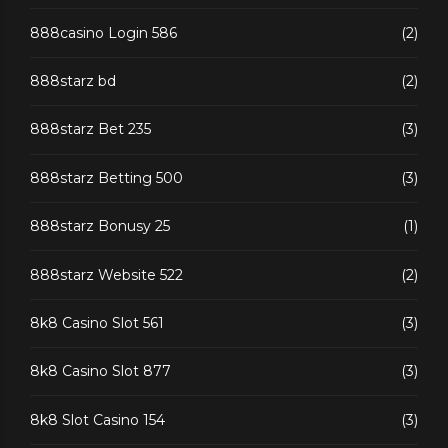
888casino Login 586
(2)
888starz bd
(2)
888starz Bet 235
(3)
888starz Betting 500
(3)
888starz Bonusy 25
(1)
888starz Website 522
(2)
8k8 Casino Slot 561
(3)
8k8 Casino Slot 877
(3)
8k8 Slot Casino 154
(3)