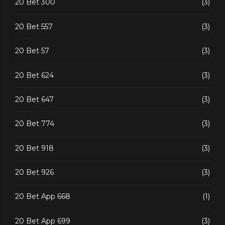
20 Bet 300
(3)
20 Bet 557
(3)
20 Bet 57
(3)
20 Bet 624
(3)
20 Bet 647
(3)
20 Bet 774
(3)
20 Bet 918
(3)
20 Bet 926
(3)
20 Bet App 668
(1)
20 Bet App 699
(3)