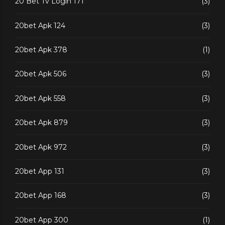
20 Bet Tv Login 171
(3)
20bet Apk 124
(3)
20bet Apk 378
(1)
20bet Apk 506
(3)
20bet Apk 558
(3)
20bet Apk 879
(3)
20bet Apk 972
(3)
20bet App 131
(3)
20bet App 168
(3)
20bet App 300
(1)