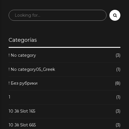
Categorías
! No category
(3)
! No category05_Greek
(1)
! Без рубрики
(8)
1
(1)
10 Jili Slot 165
(3)
10 Jili Slot 665
(3)