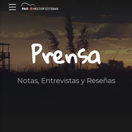
Prensa
Notas, Entrevistas y Reseñas