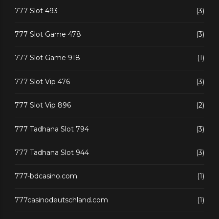
777 Slot 493
(3)
777 Slot Game 478
(3)
777 Slot Game 918
(1)
777 Slot Vip 476
(3)
777 Slot Vip 896
(2)
777 Tadhana Slot 794
(3)
777 Tadhana Slot 944
(3)
777-bdcasino.com
(1)
777casinodeutschland.com
(1)