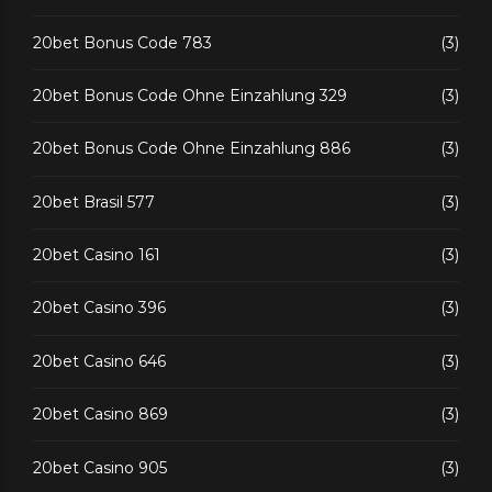
20bet Bonus Code 783
(3)
20bet Bonus Code Ohne Einzahlung 329
(3)
20bet Bonus Code Ohne Einzahlung 886
(3)
20bet Brasil 577
(3)
20bet Casino 161
(3)
20bet Casino 396
(3)
20bet Casino 646
(3)
20bet Casino 869
(3)
20bet Casino 905
(3)