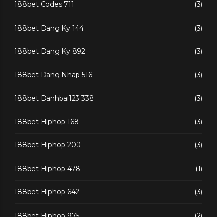
188bet Codes 711
(3)
188bet Dang Ky 144
(3)
188bet Dang Ky 892
(3)
188bet Dang Nhap 516
(3)
188bet Danhbai123 338
(3)
188bet Hiphop 168
(3)
188bet Hiphop 200
(3)
188bet Hiphop 478
(1)
188bet Hiphop 642
(3)
188bet Hiphop 975
(2)