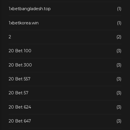
1xbetbangladesh.top
(1)
1xbetkorea.win
(1)
2
(2)
20 Bet 100
(3)
20 Bet 300
(3)
20 Bet 557
(3)
20 Bet 57
(3)
20 Bet 624
(3)
20 Bet 647
(3)