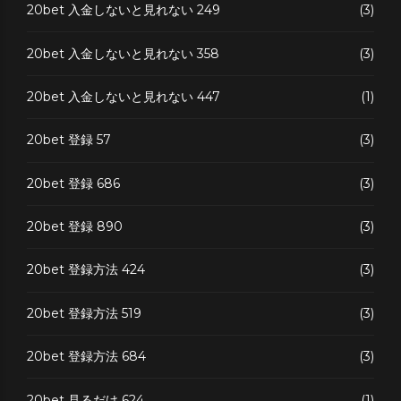
20bet 入金しないと見れない 249
(3)
20bet 入金しないと見れない 358
(3)
20bet 入金しないと見れない 447
(1)
20bet 登録 57
(3)
20bet 登録 686
(3)
20bet 登録 890
(3)
20bet 登録方法 424
(3)
20bet 登録方法 519
(3)
20bet 登録方法 684
(3)
20bet 見るだけ 624
(1)