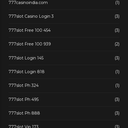
777casinoindia.com
(1)
777slot Casino Login 3
(3)
777slot Free 100 454
(3)
777slot Free 100 939
(2)
777slot Login 145
(3)
777slot Login 818
(1)
777slot Ph 324
(1)
777slot Ph 495
(3)
777slot Ph 888
(3)
777slot Vip 173
(3)