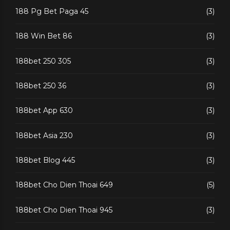
188 Pg Bet Paga 45
(3)
188 Win Bet 86
(3)
188bet 250 305
(3)
188bet 250 36
(3)
188bet App 630
(3)
188bet Asia 230
(3)
188bet Blog 445
(3)
188bet Cho Dien Thoai 649
(5)
188bet Cho Dien Thoai 945
(3)