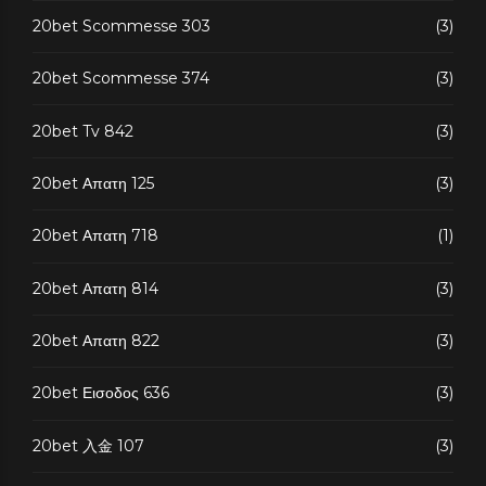
20bet Scommesse 303
(3)
20bet Scommesse 374
(3)
20bet Tv 842
(3)
20bet Απατη 125
(3)
20bet Απατη 718
(1)
20bet Απατη 814
(3)
20bet Απατη 822
(3)
20bet Εισοδος 636
(3)
20bet 入金 107
(3)