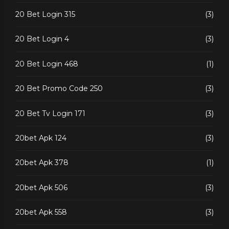
20 Bet Login 315
(3)
20 Bet Login 4
(3)
20 Bet Login 468
(1)
20 Bet Promo Code 250
(3)
20 Bet Tv Login 171
(3)
20bet Apk 124
(3)
20bet Apk 378
(1)
20bet Apk 506
(3)
20bet Apk 558
(3)