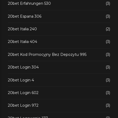
20bet Erfahrungen 530
(3)
20bet Espana 306
(3)
20bet Italia 240
(2)
20bet Italia 404
(3)
20bet Kod Promocyjny Bez Depozytu 995
(3)
20bet Login 304
(3)
20bet Login 4
(3)
20bet Login 602
(3)
20bet Login 972
(3)