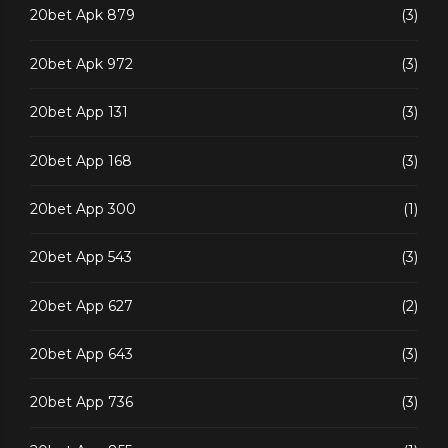
20bet Apk 879
(3)
20bet Apk 972
(3)
20bet App 131
(3)
20bet App 168
(3)
20bet App 300
(1)
20bet App 543
(3)
20bet App 627
(2)
20bet App 643
(3)
20bet App 736
(3)