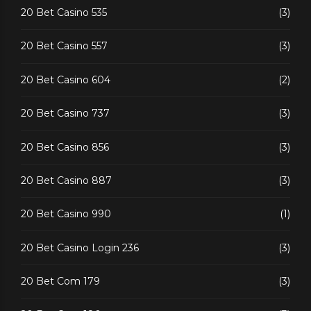
20 Bet Casino 535
(3)
20 Bet Casino 557
(3)
20 Bet Casino 604
(2)
20 Bet Casino 737
(3)
20 Bet Casino 856
(3)
20 Bet Casino 887
(3)
20 Bet Casino 990
(1)
20 Bet Casino Login 236
(3)
20 Bet Com 179
(3)