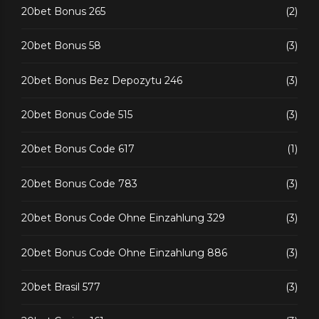
20bet Bonus 265
(2)
20bet Bonus 58
(3)
20bet Bonus Bez Depozytu 246
(3)
20bet Bonus Code 515
(3)
20bet Bonus Code 617
(1)
20bet Bonus Code 783
(3)
20bet Bonus Code Ohne Einzahlung 329
(3)
20bet Bonus Code Ohne Einzahlung 886
(3)
20bet Brasil 577
(3)