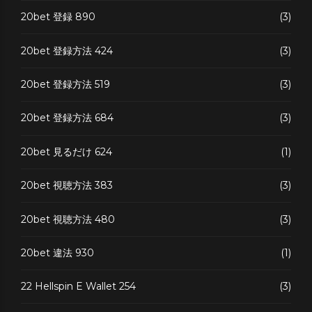
20bet 登録 890
(3)
20bet 登録方法 424
(3)
20bet 登録方法 519
(3)
20bet 登録方法 684
(3)
20bet 見るだけ 624
(1)
20bet 視聴方法 383
(3)
20bet 視聴方法 480
(3)
20bet 違法 930
(1)
22 Hellspin E Wallet 254
(3)