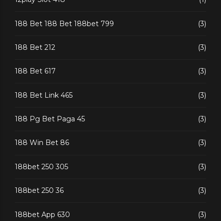
188 Bet 188 Bet 188bet 799
(3)
188 Bet 212
(3)
188 Bet 617
(3)
188 Bet Link 465
(3)
188 Pg Bet Paga 45
(3)
188 Win Bet 86
(3)
188bet 250 305
(3)
188bet 250 36
(3)
188bet App 630
(3)