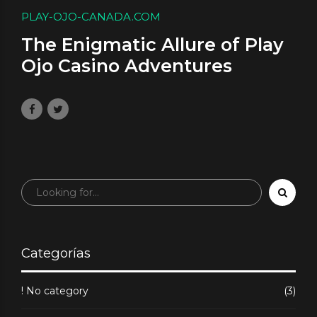
PLAY-OJO-CANADA.COM
The Enigmatic Allure of Play
Ojo Casino Adventures
octubre 25, 2025
Categorías
! No category
(3)