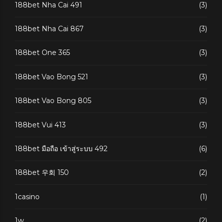
188bet Nha Cai 491
(3)
188bet Nha Cai 867
(3)
188bet One 365
(3)
188bet Vao Bong 521
(3)
188bet Vao Bong 805
(3)
188bet Vui 413
(3)
188bet มือถือ เข้าสู่ระบบ 492
(6)
188bet 우회 150
(2)
1casino
(1)
1w
(2)