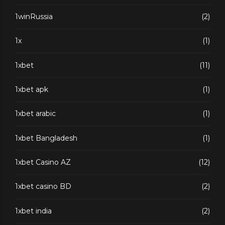
1winRussia
(2)
1x
(1)
1xbet
(11)
1xbet apk
(1)
1xbet arabic
(1)
1xbet Bangladesh
(1)
1xbet Casino AZ
(12)
1xbet casino BD
(2)
1xbet india
(2)