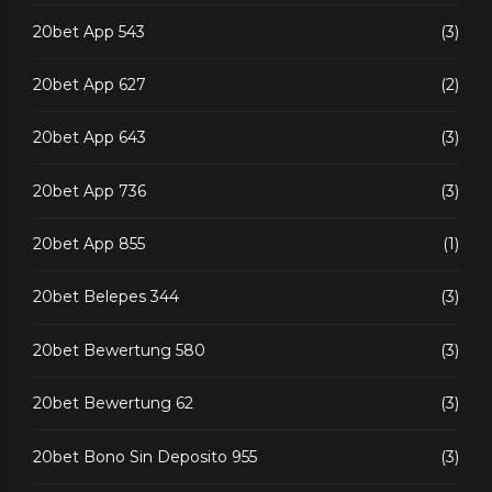
20bet App 543
(3)
20bet App 627
(2)
20bet App 643
(3)
20bet App 736
(3)
20bet App 855
(1)
20bet Belepes 344
(3)
20bet Bewertung 580
(3)
20bet Bewertung 62
(3)
20bet Bono Sin Deposito 955
(3)