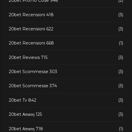
20bet Promo Code 946
(2)
20bet Recensioni 418
(3)
20bet Recensioni 622
(3)
20bet Recensioni 668
(1)
20bet Reviews 715
(3)
20bet Scommesse 303
(3)
20bet Scommesse 374
(3)
20bet Tv 842
(3)
20bet Απατη 125
(3)
20bet Απατη 718
(1)