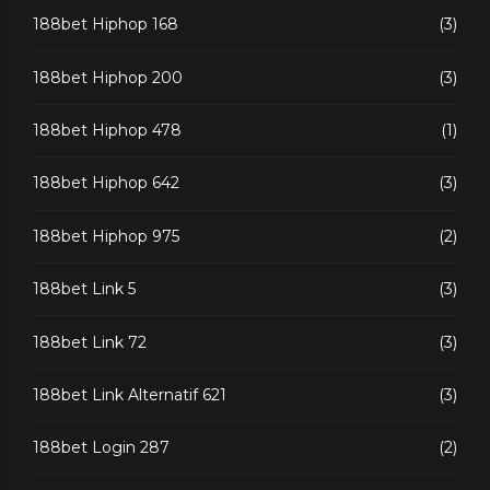
188bet Hiphop 168
(3)
188bet Hiphop 200
(3)
188bet Hiphop 478
(1)
188bet Hiphop 642
(3)
188bet Hiphop 975
(2)
188bet Link 5
(3)
188bet Link 72
(3)
188bet Link Alternatif 621
(3)
188bet Login 287
(2)