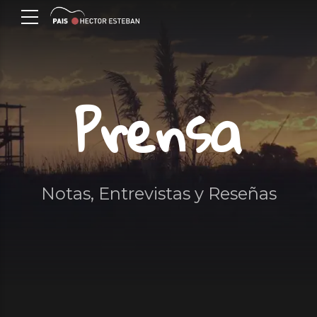
Prensa
Notas, Entrevistas y Reseñas