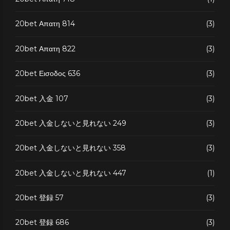
20bet Απατη 814
(3)
20bet Απατη 822
(3)
20bet Εισοδος 636
(3)
20bet 入金 107
(3)
20bet 入金しないと見れない 249
(3)
20bet 入金しないと見れない 358
(3)
20bet 入金しないと見れない 447
(1)
20bet 登録 57
(3)
20bet 登録 686
(3)