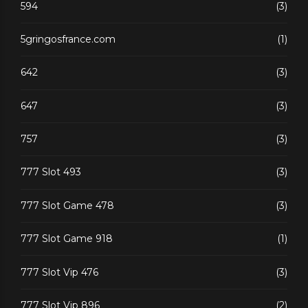
594
(3)
5gringosfrance.com
(1)
642
(3)
647
(3)
757
(3)
777 Slot 493
(3)
777 Slot Game 478
(3)
777 Slot Game 918
(1)
777 Slot Vip 476
(3)
777 Slot Vip 896
(2)