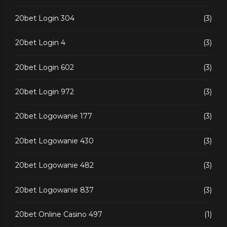
20bet Login 304
(3)
20bet Login 4
(3)
20bet Login 602
(3)
20bet Login 972
(3)
20bet Logowanie 177
(3)
20bet Logowanie 430
(3)
20bet Logowanie 482
(3)
20bet Logowanie 837
(3)
20bet Online Casino 497
(1)