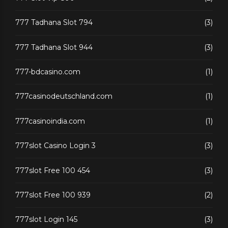
777 Tadhana Slot 794
(3)
777 Tadhana Slot 944
(3)
777-bdcasino.com
(1)
777casinodeutschland.com
(1)
777casinoindia.com
(1)
777slot Casino Login 3
(3)
777slot Free 100 454
(3)
777slot Free 100 939
(2)
777slot Login 145
(3)