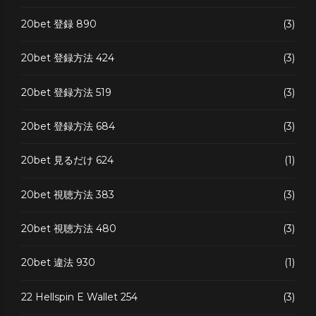
20bet 登録 890
(3)
20bet 登録方法 424
(3)
20bet 登録方法 519
(3)
20bet 登録方法 684
(3)
20bet 見るだけ 624
(1)
20bet 視聴方法 383
(3)
20bet 視聴方法 480
(3)
20bet 違法 930
(1)
22 Hellspin E Wallet 254
(3)