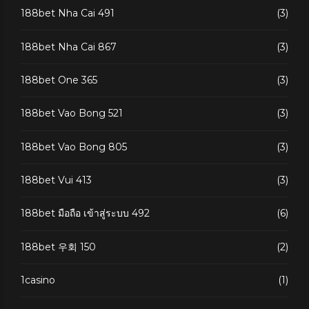
188bet Nha Cai 491
(3)
188bet Nha Cai 867
(3)
188bet One 365
(3)
188bet Vao Bong 521
(3)
188bet Vao Bong 805
(3)
188bet Vui 413
(3)
188bet มือถือ เข้าสู่ระบบ 492
(6)
188bet 우회 150
(2)
1casino
(1)