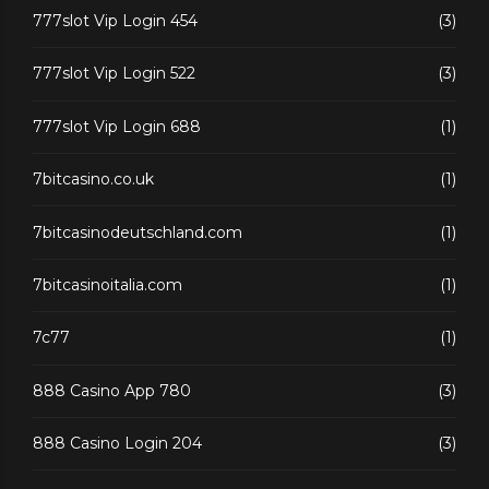
777slot Vip Login 454
(3)
777slot Vip Login 522
(3)
777slot Vip Login 688
(1)
7bitcasino.co.uk
(1)
7bitcasinodeutschland.com
(1)
7bitcasinoitalia.com
(1)
7c77
(1)
888 Casino App 780
(3)
888 Casino Login 204
(3)