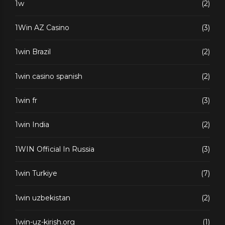
1w
(2)
1Win AZ Casino
(3)
1win Brazil
(2)
1win casino spanish
(2)
1win fr
(3)
1win India
(2)
1WIN Official In Russia
(3)
1win Turkiye
(7)
1win uzbekistan
(2)
1win-uz-kirish.org
(1)