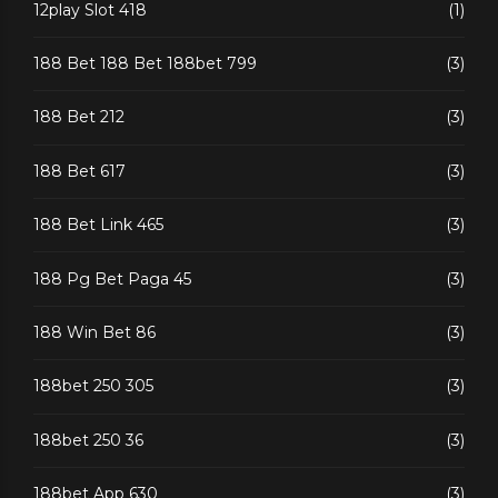
12play Slot 418
(1)
188 Bet 188 Bet 188bet 799
(3)
188 Bet 212
(3)
188 Bet 617
(3)
188 Bet Link 465
(3)
188 Pg Bet Paga 45
(3)
188 Win Bet 86
(3)
188bet 250 305
(3)
188bet 250 36
(3)
188bet App 630
(3)