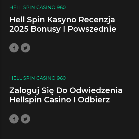
HELL SPIN CASINO 960
Hell Spin Kasyno Recenzja
2025 Bonusy I Powszednie
Rekompensaty
noviembre 6, 2025
HELL SPIN CASINO 960
Zaloguj Się Do Odwiedzenia
Hellspin Casino I Odbierz
Premia
noviembre 6, 2025