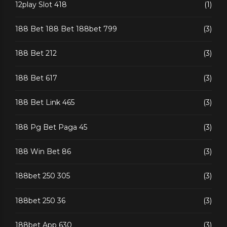
12play Slot 418
(1)
188 Bet 188 Bet 188bet 799
(3)
188 Bet 212
(3)
188 Bet 617
(3)
188 Bet Link 465
(3)
188 Pg Bet Paga 45
(3)
188 Win Bet 86
(3)
188bet 250 305
(3)
188bet 250 36
(3)
188bet App 630
(3)