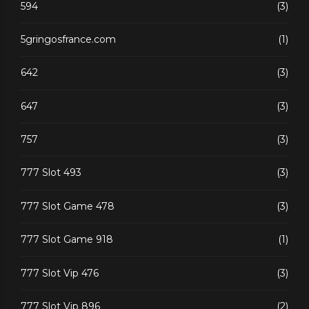
594
(3)
5gringosfrance.com
(1)
642
(3)
647
(3)
757
(3)
777 Slot 493
(3)
777 Slot Game 478
(3)
777 Slot Game 918
(1)
777 Slot Vip 476
(3)
777 Slot Vip 896
(2)