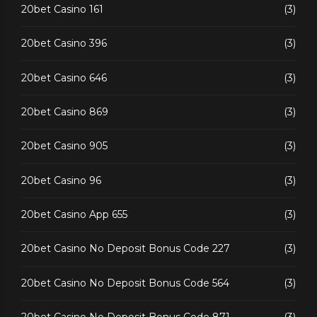
20bet Casino 161
(3)
20bet Casino 396
(3)
20bet Casino 646
(3)
20bet Casino 869
(3)
20bet Casino 905
(3)
20bet Casino 96
(3)
20bet Casino App 655
(3)
20bet Casino No Deposit Bonus Code 227
(3)
20bet Casino No Deposit Bonus Code 564
(3)