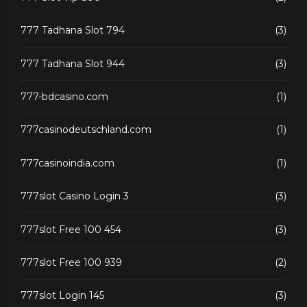
777 Tadhana Slot 794
(3)
777 Tadhana Slot 944
(3)
777-bdcasino.com
(1)
777casinodeutschland.com
(1)
777casinoindia.com
(1)
777slot Casino Login 3
(3)
777slot Free 100 454
(3)
777slot Free 100 939
(2)
777slot Login 145
(3)