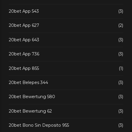
20bet App 543
(3)
20bet App 627
(2)
20bet App 643
(3)
20bet App 736
(3)
20bet App 855
(1)
20bet Belepes 344
(3)
20bet Bewertung 580
(3)
20bet Bewertung 62
(3)
20bet Bono Sin Deposito 955
(3)