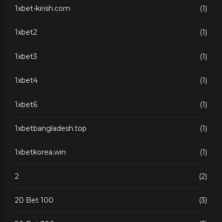
1xbet-kirish.com
(1)
1xbet2
(1)
1xbet3
(1)
1xbet4
(1)
1xbet6
(1)
1xbetbangladesh.top
(1)
1xbetkorea.win
(1)
2
(2)
20 Bet 100
(3)