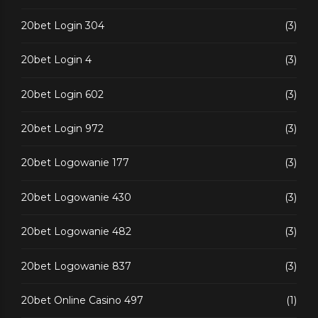
20bet Login 304
(3)
20bet Login 4
(3)
20bet Login 602
(3)
20bet Login 972
(3)
20bet Logowanie 177
(3)
20bet Logowanie 430
(3)
20bet Logowanie 482
(3)
20bet Logowanie 837
(3)
20bet Online Casino 497
(1)