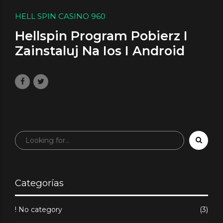
HELL SPIN CASINO 960
Hellspin Program Pobierz I
Zainstaluj Na Ios I Android
noviembre 6, 2025
Categorías
! No category
(3)