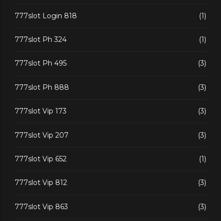
777slot Login 818
(1)
777slot Ph 324
(1)
777slot Ph 495
(3)
777slot Ph 888
(3)
777slot Vip 173
(3)
777slot Vip 207
(3)
777slot Vip 652
(1)
777slot Vip 812
(3)
777slot Vip 863
(3)