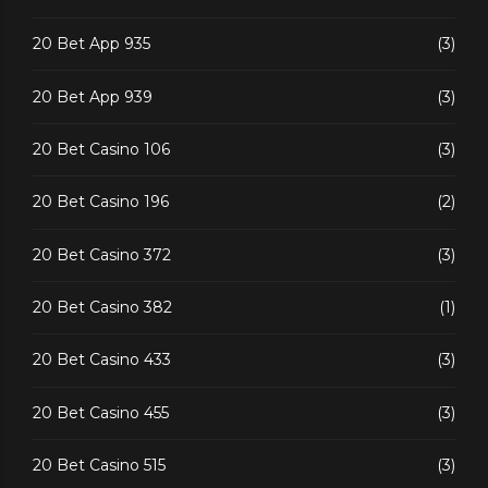
20 Bet App 935
(3)
20 Bet App 939
(3)
20 Bet Casino 106
(3)
20 Bet Casino 196
(2)
20 Bet Casino 372
(3)
20 Bet Casino 382
(1)
20 Bet Casino 433
(3)
20 Bet Casino 455
(3)
20 Bet Casino 515
(3)