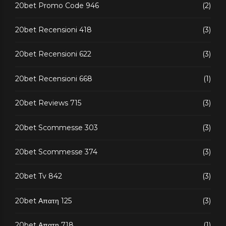
20bet Promo Code 946
(2)
20bet Recensioni 418
(3)
20bet Recensioni 622
(3)
20bet Recensioni 668
(1)
20bet Reviews 715
(3)
20bet Scommesse 303
(3)
20bet Scommesse 374
(3)
20bet Tv 842
(3)
20bet Απατη 125
(3)
20bet Απατη 718
(1)