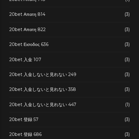
20bet Απατη 814
(3)
20bet Απατη 822
(3)
20bet Εισοδος 636
(3)
20bet 入金 107
(3)
20bet 入金しないと見れない 249
(3)
20bet 入金しないと見れない 358
(3)
20bet 入金しないと見れない 447
(1)
20bet 登録 57
(3)
20bet 登録 686
(3)