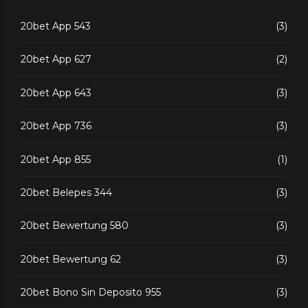
20bet App 543
(3)
20bet App 627
(2)
20bet App 643
(3)
20bet App 736
(3)
20bet App 855
(1)
20bet Belepes 344
(3)
20bet Bewertung 580
(3)
20bet Bewertung 62
(3)
20bet Bono Sin Deposito 955
(3)