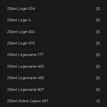
20bet Login 304
(3)
20bet Login 4
(3)
20bet Login 602
(3)
20bet Login 972
(3)
20bet Logowanie 177
(3)
20bet Logowanie 430
(3)
20bet Logowanie 482
(3)
20bet Logowanie 837
(3)
20bet Online Casino 497
(1)