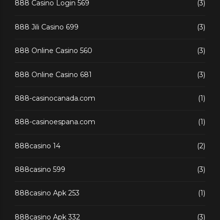
888 Casino Login 569
(3)
888 Jili Casino 699
(3)
888 Online Casino 560
(3)
888 Online Casino 681
(3)
888-casinocanada.com
(1)
888-casinoespana.com
(1)
888casino 14
(2)
888casino 599
(3)
888casino Apk 253
(1)
888casino Apk 332
(3)