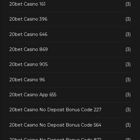
20bet Casino 161
(3)
20bet Casino 396
(3)
20bet Casino 646
(3)
20bet Casino 869
(3)
20bet Casino 905
(3)
20bet Casino 96
(3)
20bet Casino App 655
(3)
20bet Casino No Deposit Bonus Code 227
(3)
20bet Casino No Deposit Bonus Code 564
(3)