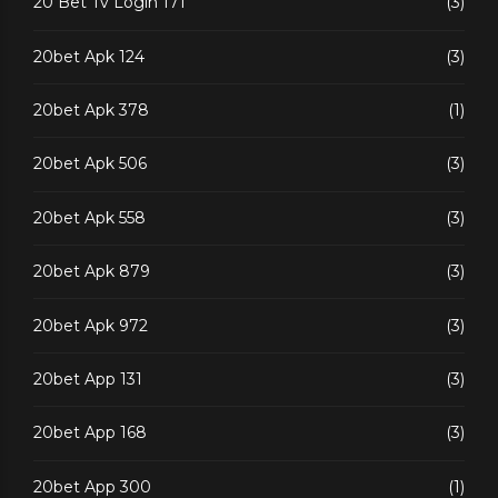
20 Bet Tv Login 171
(3)
20bet Apk 124
(3)
20bet Apk 378
(1)
20bet Apk 506
(3)
20bet Apk 558
(3)
20bet Apk 879
(3)
20bet Apk 972
(3)
20bet App 131
(3)
20bet App 168
(3)
20bet App 300
(1)