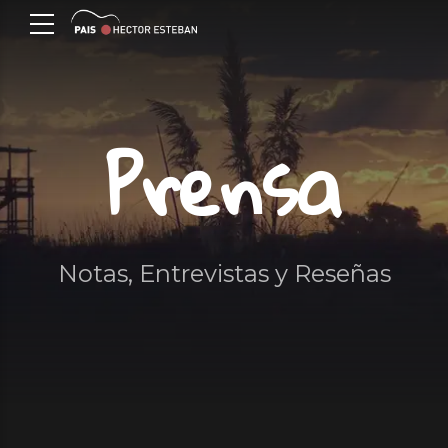
Prensa
Notas, Entrevistas y Reseñas