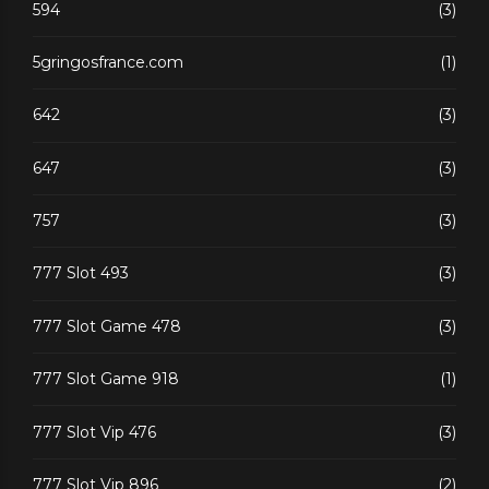
594
(3)
5gringosfrance.com
(1)
642
(3)
647
(3)
757
(3)
777 Slot 493
(3)
777 Slot Game 478
(3)
777 Slot Game 918
(1)
777 Slot Vip 476
(3)
777 Slot Vip 896
(2)