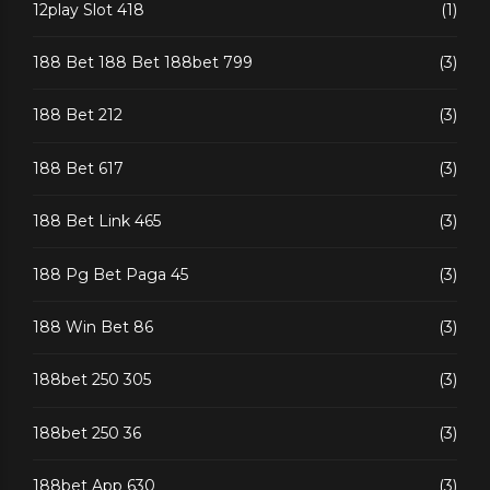
12play Slot 418
(1)
188 Bet 188 Bet 188bet 799
(3)
188 Bet 212
(3)
188 Bet 617
(3)
188 Bet Link 465
(3)
188 Pg Bet Paga 45
(3)
188 Win Bet 86
(3)
188bet 250 305
(3)
188bet 250 36
(3)
188bet App 630
(3)