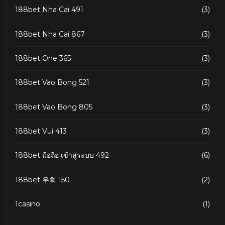
188bet Nha Cai 491
(3)
188bet Nha Cai 867
(3)
188bet One 365
(3)
188bet Vao Bong 521
(3)
188bet Vao Bong 805
(3)
188bet Vui 413
(3)
188bet มือถือ เข้าสู่ระบบ 492
(6)
188bet 우회 150
(2)
1casino
(1)