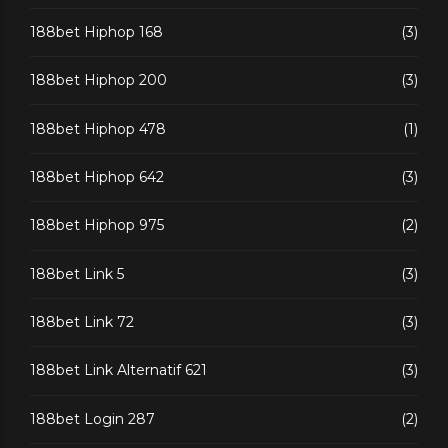
188bet Hiphop 168
(3)
188bet Hiphop 200
(3)
188bet Hiphop 478
(1)
188bet Hiphop 642
(3)
188bet Hiphop 975
(2)
188bet Link 5
(3)
188bet Link 72
(3)
188bet Link Alternatif 621
(3)
188bet Login 287
(2)