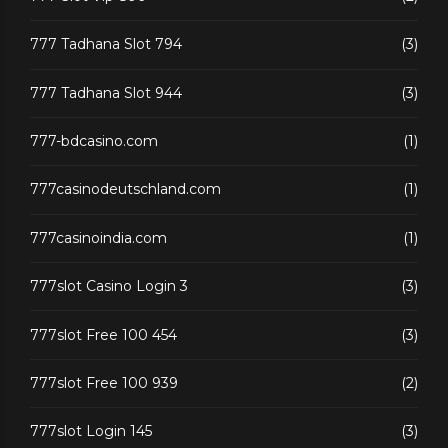
777 Tadhana Slot 794
(3)
777 Tadhana Slot 944
(3)
777-bdcasino.com
(1)
777casinodeutschland.com
(1)
777casinoindia.com
(1)
777slot Casino Login 3
(3)
777slot Free 100 454
(3)
777slot Free 100 939
(2)
777slot Login 145
(3)