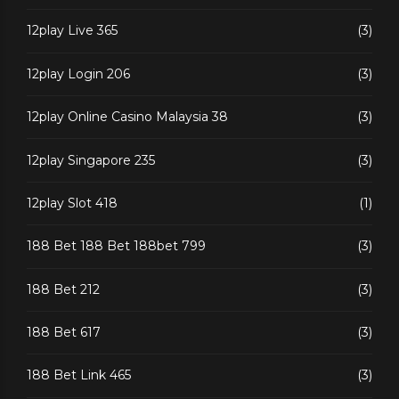
12play Live 365
(3)
12play Login 206
(3)
12play Online Casino Malaysia 38
(3)
12play Singapore 235
(3)
12play Slot 418
(1)
188 Bet 188 Bet 188bet 799
(3)
188 Bet 212
(3)
188 Bet 617
(3)
188 Bet Link 465
(3)