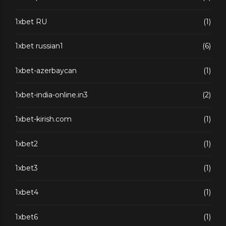
1xbet RU
(1)
1xbet russian1
(6)
1xbet-azerbaycan
(1)
1xbet-india-online.in3
(2)
1xbet-kirish.com
(1)
1xbet2
(1)
1xbet3
(1)
1xbet4
(1)
1xbet6
(1)