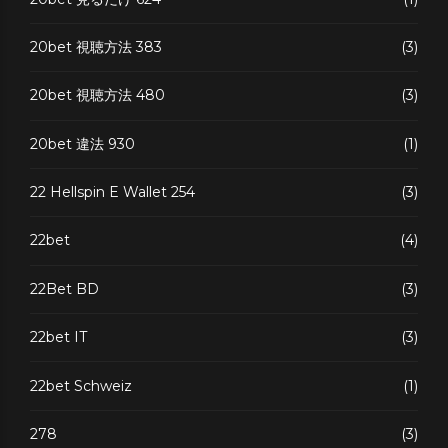
20bet 視聴方法 383
(3)
20bet 視聴方法 480
(3)
20bet 違法 930
(1)
22 Hellspin E Wallet 254
(3)
22bet
(4)
22Bet BD
(3)
22bet IT
(3)
22bet Schweiz
(1)
278
(3)