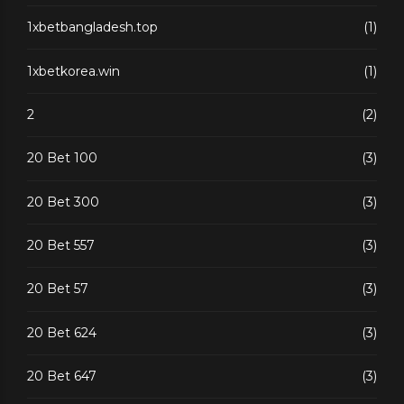
1xbetbangladesh.top
(1)
1xbetkorea.win
(1)
2
(2)
20 Bet 100
(3)
20 Bet 300
(3)
20 Bet 557
(3)
20 Bet 57
(3)
20 Bet 624
(3)
20 Bet 647
(3)