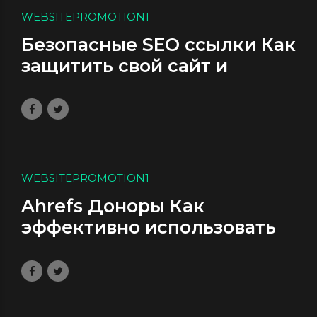
WEBSITEPROMOTION1
Безопасные SEO ссылки Как
защитить свой сайт и
улучшить позиции в
поисковых системах
1696383533
diciembre 13, 2025
WEBSITEPROMOTION1
Ahrefs Доноры Как
эффективно использовать
для SEO 1691525095
diciembre 13, 2025