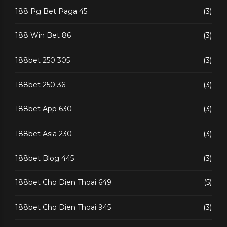
188 Pg Bet Paga 45
(3)
188 Win Bet 86
(3)
188bet 250 305
(3)
188bet 250 36
(3)
188bet App 630
(3)
188bet Asia 230
(3)
188bet Blog 445
(3)
188bet Cho Dien Thoai 649
(5)
188bet Cho Dien Thoai 945
(3)