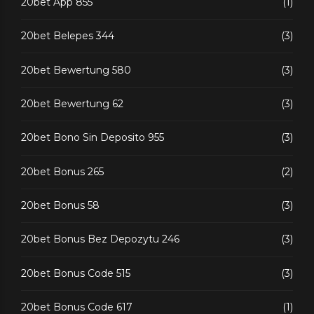
20bet App 855
(1)
20bet Belepes 344
(3)
20bet Bewertung 580
(3)
20bet Bewertung 62
(3)
20bet Bono Sin Deposito 955
(3)
20bet Bonus 265
(2)
20bet Bonus 58
(3)
20bet Bonus Bez Depozytu 246
(3)
20bet Bonus Code 515
(3)
20bet Bonus Code 617
(1)