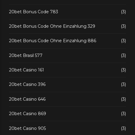
20bet Bonus Code 783
(3)
20bet Bonus Code Ohne Einzahlung 329
(3)
20bet Bonus Code Ohne Einzahlung 886
(3)
20bet Brasil 577
(3)
20bet Casino 161
(3)
20bet Casino 396
(3)
20bet Casino 646
(3)
20bet Casino 869
(3)
20bet Casino 905
(3)