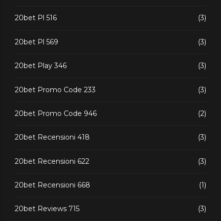
20bet Pl 516
(3)
20bet Pl 569
(3)
20bet Play 346
(3)
20bet Promo Code 233
(3)
20bet Promo Code 946
(2)
20bet Recensioni 418
(3)
20bet Recensioni 622
(3)
20bet Recensioni 668
(1)
20bet Reviews 715
(3)