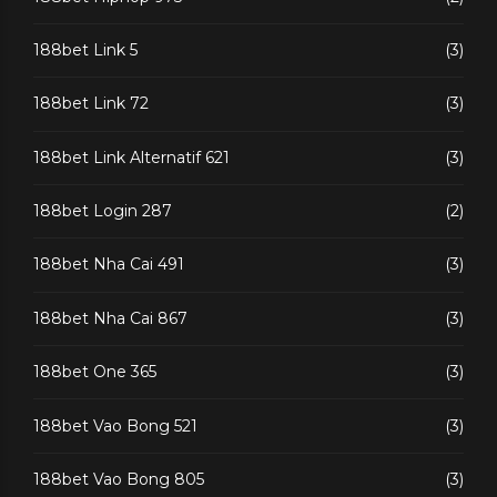
188bet Link 5
(3)
188bet Link 72
(3)
188bet Link Alternatif 621
(3)
188bet Login 287
(2)
188bet Nha Cai 491
(3)
188bet Nha Cai 867
(3)
188bet One 365
(3)
188bet Vao Bong 521
(3)
188bet Vao Bong 805
(3)