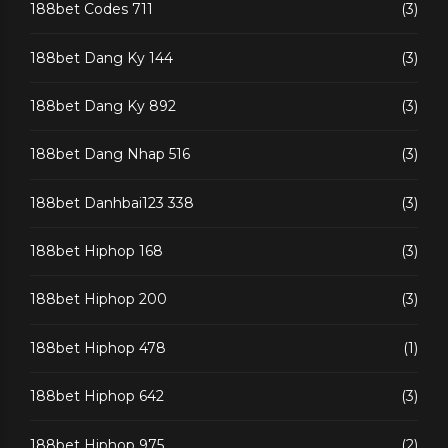
188bet Codes 711
(3)
188bet Dang Ky 144
(3)
188bet Dang Ky 892
(3)
188bet Dang Nhap 516
(3)
188bet Danhbai123 338
(3)
188bet Hiphop 168
(3)
188bet Hiphop 200
(3)
188bet Hiphop 478
(1)
188bet Hiphop 642
(3)
188bet Hiphop 975
(2)