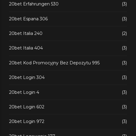
20bet Erfahrungen 530
(3)
20bet Espana 306
(3)
20bet Italia 240
(2)
20bet Italia 404
(3)
20bet Kod Promocyjny Bez Depozytu 995
(3)
20bet Login 304
(3)
20bet Login 4
(3)
20bet Login 602
(3)
20bet Login 972
(3)