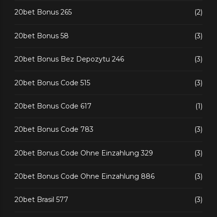
20bet Bonus 265
(2)
20bet Bonus 58
(3)
20bet Bonus Bez Depozytu 246
(3)
20bet Bonus Code 515
(3)
20bet Bonus Code 617
(1)
20bet Bonus Code 783
(3)
20bet Bonus Code Ohne Einzahlung 329
(3)
20bet Bonus Code Ohne Einzahlung 886
(3)
20bet Brasil 577
(3)