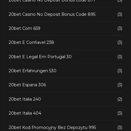
20bet Casino No Deposit Bonus Code 871
(3)
20bet Casino No Deposit Bonus Code 895
(3)
20bet Com 659
(3)
20bet E Confiavel 238
(3)
20bet E Legal Em Portugal 30
(3)
20bet Erfahrungen 530
(3)
20bet Espana 306
(3)
20bet Italia 240
(2)
20bet Italia 404
(3)
20bet Kod Promocyjny Bez Depozytu 995
(3)