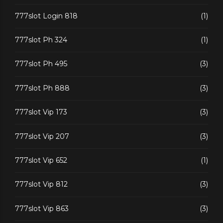
777slot Login 818
(1)
777slot Ph 324
(1)
777slot Ph 495
(3)
777slot Ph 888
(3)
777slot Vip 173
(3)
777slot Vip 207
(3)
777slot Vip 652
(1)
777slot Vip 812
(3)
777slot Vip 863
(3)