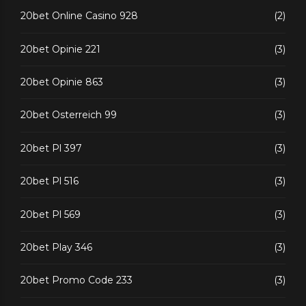
20bet Online Casino 928
(2)
20bet Opinie 221
(3)
20bet Opinie 863
(3)
20bet Osterreich 99
(3)
20bet Pl 397
(3)
20bet Pl 516
(3)
20bet Pl 569
(3)
20bet Play 346
(3)
20bet Promo Code 233
(3)