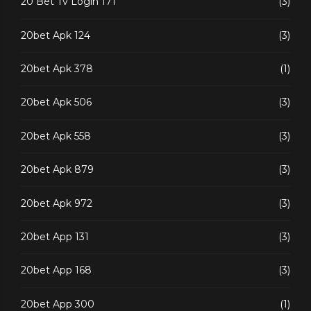
20 Bet Tv Login 171
(3)
20bet Apk 124
(3)
20bet Apk 378
(1)
20bet Apk 506
(3)
20bet Apk 558
(3)
20bet Apk 879
(3)
20bet Apk 972
(3)
20bet App 131
(3)
20bet App 168
(3)
20bet App 300
(1)