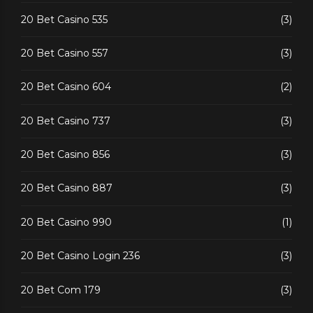
20 Bet Casino 535
(3)
20 Bet Casino 557
(3)
20 Bet Casino 604
(2)
20 Bet Casino 737
(3)
20 Bet Casino 856
(3)
20 Bet Casino 887
(3)
20 Bet Casino 990
(1)
20 Bet Casino Login 236
(3)
20 Bet Com 179
(3)