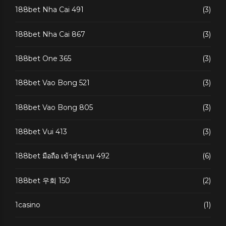
188bet Nha Cai 491
(3)
188bet Nha Cai 867
(3)
188bet One 365
(3)
188bet Vao Bong 521
(3)
188bet Vao Bong 805
(3)
188bet Vui 413
(3)
188bet มือถือ เข้าสู่ระบบ 492
(6)
188bet 우회 150
(2)
1casino
(1)