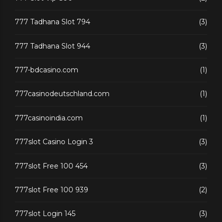
777 Tadhana Slot 794
(3)
777 Tadhana Slot 944
(3)
777-bdcasino.com
(1)
777casinodeutschland.com
(1)
777casinoindia.com
(1)
777slot Casino Login 3
(3)
777slot Free 100 454
(3)
777slot Free 100 939
(2)
777slot Login 145
(3)