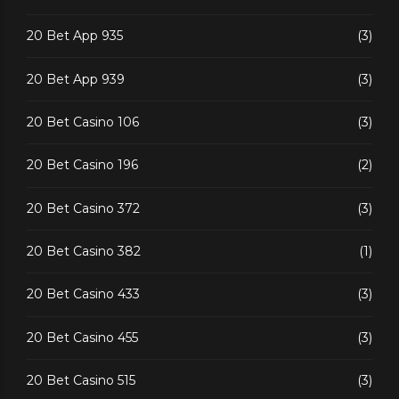
20 Bet App 935
(3)
20 Bet App 939
(3)
20 Bet Casino 106
(3)
20 Bet Casino 196
(2)
20 Bet Casino 372
(3)
20 Bet Casino 382
(1)
20 Bet Casino 433
(3)
20 Bet Casino 455
(3)
20 Bet Casino 515
(3)