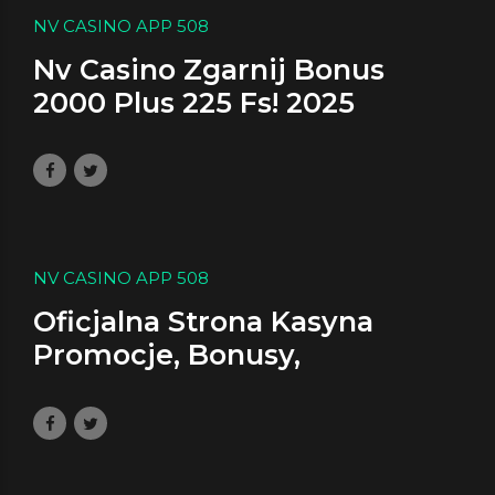
NV CASINO APP 508
Nv Casino Zgarnij Bonus
2000 Plus 225 Fs! 2025
noviembre 10, 2025
NV CASINO APP 508
Oficjalna Strona Kasyna
Promocje, Bonusy,
Rejestracja
noviembre 10, 2025