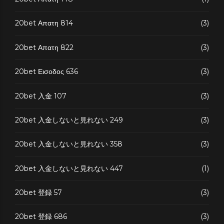
20bet Απατη 814
(3)
20bet Απατη 822
(3)
20bet Εισοδος 636
(3)
20bet 入金 107
(3)
20bet 入金しないと見れない 249
(3)
20bet 入金しないと見れない 358
(3)
20bet 入金しないと見れない 447
(1)
20bet 登録 57
(3)
20bet 登録 686
(3)