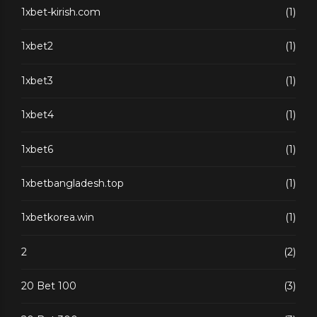
1xbet-kirish.com
(1)
1xbet2
(1)
1xbet3
(1)
1xbet4
(1)
1xbet6
(1)
1xbetbangladesh.top
(1)
1xbetkorea.win
(1)
2
(2)
20 Bet 100
(3)