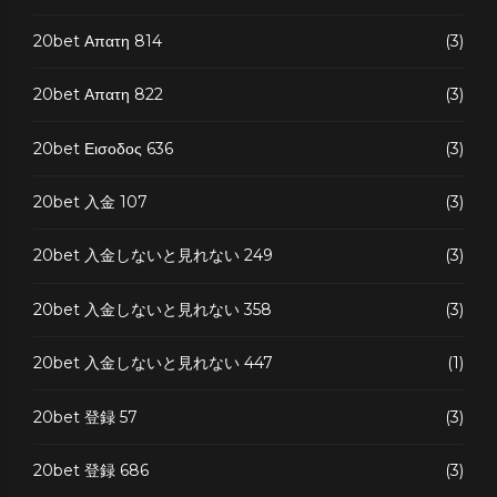
20bet Απατη 814
(3)
20bet Απατη 822
(3)
20bet Εισοδος 636
(3)
20bet 入金 107
(3)
20bet 入金しないと見れない 249
(3)
20bet 入金しないと見れない 358
(3)
20bet 入金しないと見れない 447
(1)
20bet 登録 57
(3)
20bet 登録 686
(3)