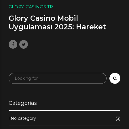
GLORY-CASINOS TR
Glory Casino Mobil
Uygulaması 2025: Hareket
Halindeyken Oynayın!
septiembre 22, 2025
Categorías
! No category
(3)