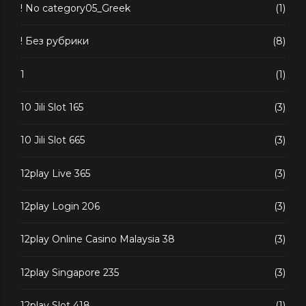
! No category05_Greek
(1)
! Без рубрики
(8)
1
(1)
10 Jili Slot 165
(3)
10 Jili Slot 665
(3)
12play Live 365
(3)
12play Login 206
(3)
12play Online Casino Malaysia 38
(3)
12play Singapore 235
(3)
12play Slot 418
(1)