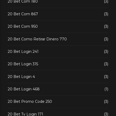
20 Bet Com 180
(3)
20 Bet Com 867
(3)
20 Bet Com 950
(3)
20 Bet Como Retirar Dinero 770
(3)
20 Bet Login 241
(3)
20 Bet Login 315
(3)
20 Bet Login 4
(3)
20 Bet Login 468
(1)
20 Bet Promo Code 250
(3)
20 Bet Tv Login 171
(3)