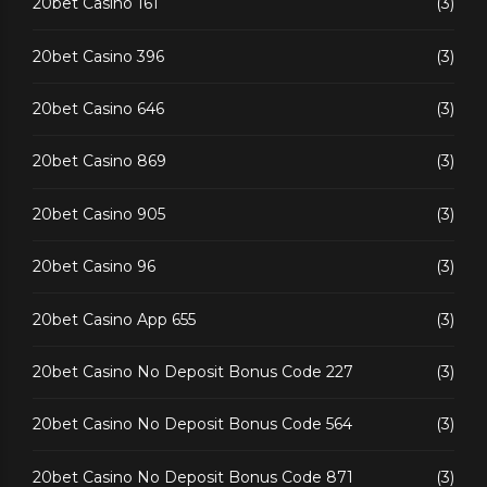
20bet Casino 161
(3)
20bet Casino 396
(3)
20bet Casino 646
(3)
20bet Casino 869
(3)
20bet Casino 905
(3)
20bet Casino 96
(3)
20bet Casino App 655
(3)
20bet Casino No Deposit Bonus Code 227
(3)
20bet Casino No Deposit Bonus Code 564
(3)
20bet Casino No Deposit Bonus Code 871
(3)