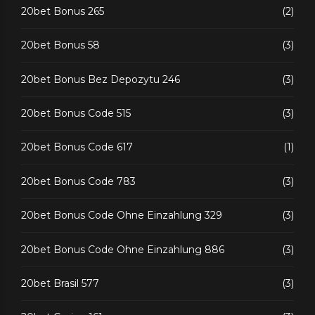
20bet Bonus 265
(2)
20bet Bonus 58
(3)
20bet Bonus Bez Depozytu 246
(3)
20bet Bonus Code 515
(3)
20bet Bonus Code 617
(1)
20bet Bonus Code 783
(3)
20bet Bonus Code Ohne Einzahlung 329
(3)
20bet Bonus Code Ohne Einzahlung 886
(3)
20bet Brasil 577
(3)