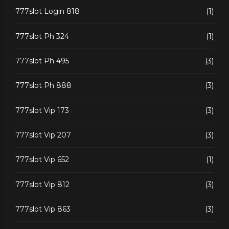
777slot Login 818
(1)
777slot Ph 324
(1)
777slot Ph 495
(3)
777slot Ph 888
(3)
777slot Vip 173
(3)
777slot Vip 207
(3)
777slot Vip 652
(1)
777slot Vip 812
(3)
777slot Vip 863
(3)