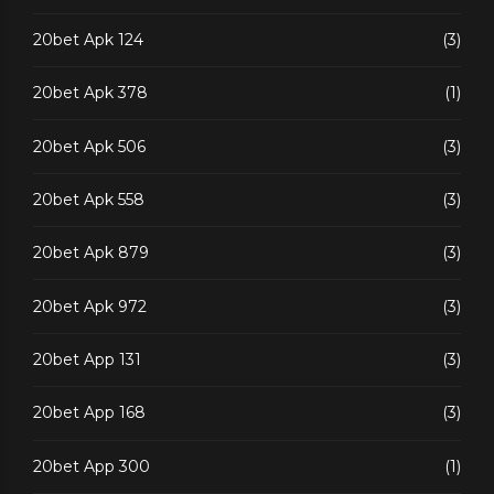
20bet Apk 124
(3)
20bet Apk 378
(1)
20bet Apk 506
(3)
20bet Apk 558
(3)
20bet Apk 879
(3)
20bet Apk 972
(3)
20bet App 131
(3)
20bet App 168
(3)
20bet App 300
(1)