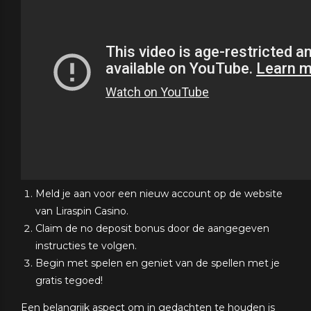
Meld je aan voor een nieuw account op de website
van Liraspin Casino.
Claim de no deposit bonus door de aangegeven
instructies te volgen.
Begin met spelen en geniet van de spellen met je
gratis tegoed!
Een belangrijk aspect om in gedachten te houden is