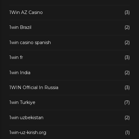
1Win AZ Casino
(3)
1win Brazil
(2)
1win casino spanish
(2)
1win fr
(3)
1win India
(2)
1WIN Official In Russia
(3)
1win Turkiye
(7)
1win uzbekistan
(2)
1win-uz-kirish.org
(1)