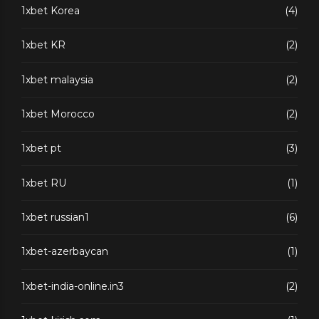
1xbet Korea
(4)
1xbet KR
(2)
1xbet malaysia
(2)
1xbet Morocco
(2)
1xbet pt
(3)
1xbet RU
(1)
1xbet russian1
(6)
1xbet-azerbaycan
(1)
1xbet-india-online.in3
(2)