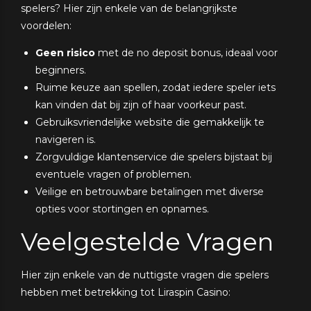
spelers? Hier zijn enkele van de belangrijkste
voordelen:
Geen risico
met de no deposit bonus, ideaal voor
beginners.
Ruime keuze aan spellen, zodat iedere speler iets
kan vinden dat bij zijn of haar voorkeur past.
Gebruiksvriendelijke website die gemakkelijk te
navigeren is.
Zorgvuldige klantenservice die spelers bijstaat bij
eventuele vragen of problemen.
Veilige en betrouwbare betalingen met diverse
opties voor stortingen en opnames.
Veelgestelde Vragen
Hier zijn enkele van de nuttigste vragen die spelers
hebben met betrekking tot Liraspin Casino: