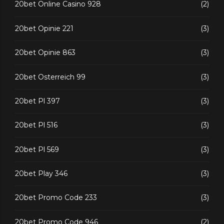
20bet Online Casino 928
(2)
20bet Opinie 221
(3)
20bet Opinie 863
(3)
20bet Osterreich 99
(3)
20bet Pl 397
(3)
20bet Pl 516
(3)
20bet Pl 569
(3)
20bet Play 346
(3)
20bet Promo Code 233
(3)
20bet Promo Code 946
(2)