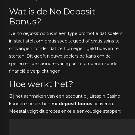
Wat is de No Deposit
Bonus?
De
no deposit bonus
is een type promotie dat spelers
in staat stelt om gratis speeltegoed of gratis spins te
ontvangen zonder dat ze hun eigen geld hoeven te
storten. Dit geeft nieuwe spelers de kans om de
spellen en de casino-ervaring uit te proberen zonder
financiële verplichtingen.
Hoe werkt het?
Bij het aanmaken van een account bij Liraspin Casino
kunnen spelers hun
no deposit bonus
activeren.
Meestal volgt dit proces enkele eenvoudige stappen: