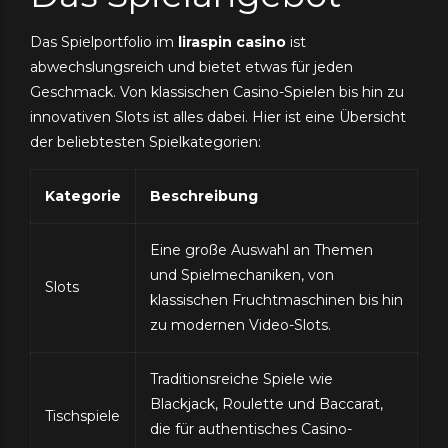
Das Spielportfolio im
liraspin casino
ist
abwechslungsreich und bietet etwas für jeden
Geschmack. Von klassischen Casino-Spielen bis hin zu
innovativen Slots ist alles dabei. Hier ist eine Übersicht
der beliebtesten Spielkategorien:
Kategorie
Beschreibung
Eine große Auswahl an Themen
und Spielmechaniken, von
Slots
klassischen Fruchtmaschinen bis hin
zu modernen Video-Slots.
Traditionsreiche Spiele wie
Blackjack, Roulette und Baccarat,
Tischspiele
die für authentisches Casino-