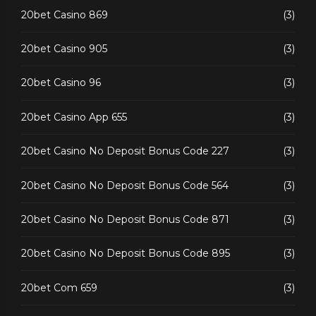
20bet Casino 869
(3)
20bet Casino 905
(3)
20bet Casino 96
(3)
20bet Casino App 655
(3)
20bet Casino No Deposit Bonus Code 227
(3)
20bet Casino No Deposit Bonus Code 564
(3)
20bet Casino No Deposit Bonus Code 871
(3)
20bet Casino No Deposit Bonus Code 895
(3)
20bet Com 659
(3)