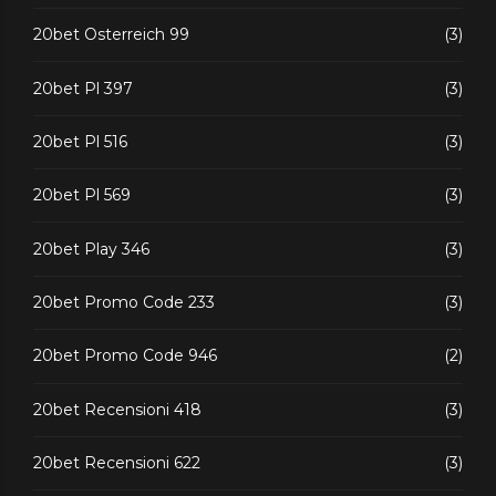
20bet Osterreich 99
(3)
20bet Pl 397
(3)
20bet Pl 516
(3)
20bet Pl 569
(3)
20bet Play 346
(3)
20bet Promo Code 233
(3)
20bet Promo Code 946
(2)
20bet Recensioni 418
(3)
20bet Recensioni 622
(3)