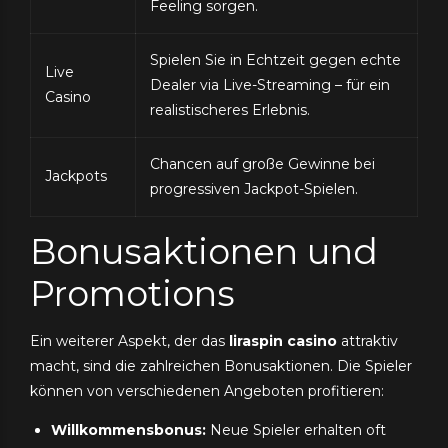
Feeling sorgen.
Spielen Sie in Echtzeit gegen echte
Live
Dealer via Live-Streaming – für ein
Casino
realistischeres Erlebnis.
Chancen auf große Gewinne bei
Jackpots
progressiven Jackpot-Spielen.
Bonusaktionen und
Promotions
Ein weiterer Aspekt, der das
liraspin casino
attraktiv
macht, sind die zahlreichen Bonusaktionen. Die Spieler
können von verschiedenen Angeboten profitieren:
Willkommensbonus:
Neue Spieler erhalten oft