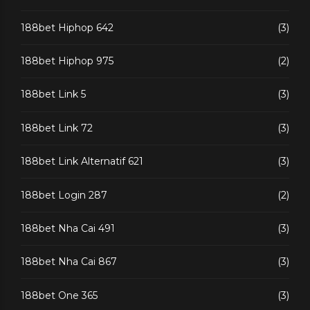
188bet Hiphop 642
(3)
188bet Hiphop 975
(2)
188bet Link 5
(3)
188bet Link 72
(3)
188bet Link Alternatif 621
(3)
188bet Login 287
(2)
188bet Nha Cai 491
(3)
188bet Nha Cai 867
(3)
188bet One 365
(3)