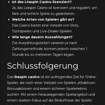
Ist das Liraspin Casino lizenziert?
Ja, das Liraspin Casino ist lizenziert und reguliert, um
faire und sichere Spiele zu garantieren.
Welche Arten von Spielen gibt es?
Das Casino bietet eine Vielzahl von Slots,
Tischspielen und Live-Dealer-Spielen.
Wie lange dauern Auszahlungen?
Die Auszahlungszeiten variieren je nach
Zahlungsmethode, können jedoch zwischen 1
Stunde bis zu mehreren Tagen liegen.
Schlussfolgerung
Das
liraspin casino
ist ein aufregendes Ziel für Online-
Spieler, die nach einer Vielzahl von Spielen, attraktiven
Bonusaktionen und einem sicheren Spielerlebnis
suchen. Mit einem herausragenden Spielangebot und
einem starken Fokus auf die Bedürfnisse der Spieler