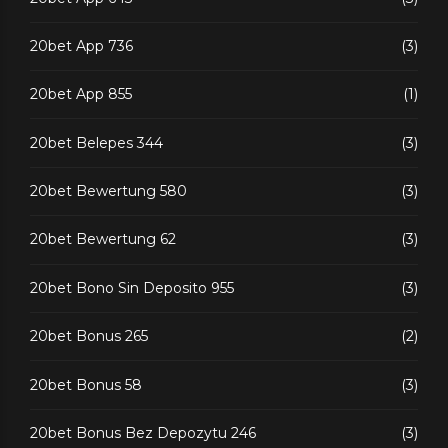
20bet App 736
(3)
20bet App 855
(1)
20bet Belepes 344
(3)
20bet Bewertung 580
(3)
20bet Bewertung 62
(3)
20bet Bono Sin Deposito 955
(3)
20bet Bonus 265
(2)
20bet Bonus 58
(3)
20bet Bonus Bez Depozytu 246
(3)