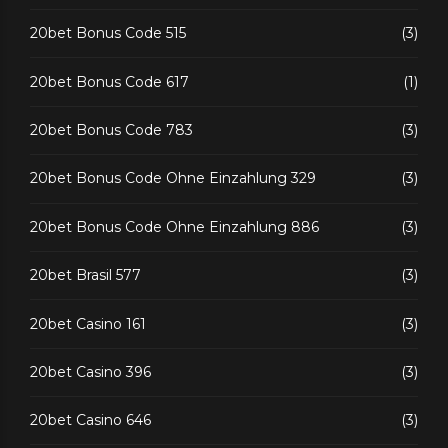
20bet Bonus Code 515
(3)
20bet Bonus Code 617
(1)
20bet Bonus Code 783
(3)
20bet Bonus Code Ohne Einzahlung 329
(3)
20bet Bonus Code Ohne Einzahlung 886
(3)
20bet Brasil 577
(3)
20bet Casino 161
(3)
20bet Casino 396
(3)
20bet Casino 646
(3)