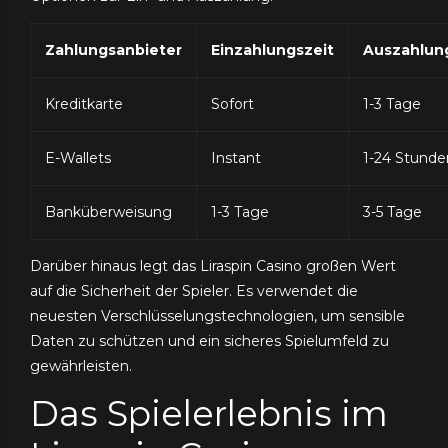
Zahlungsanbieter
Einzahlungszeit
Auszahlun
Kreditkarte
Sofort
1-3 Tage
E-Wallets
Instant
1-24 Stunde
Banküberweisung
1-3 Tage
3-5 Tage
Darüber hinaus legt das Liraspin Casino großen Wert
auf die Sicherheit der Spieler. Es verwendet die
neuesten Verschlüsselungstechnologien, um sensible
Daten zu schützen und ein sicheres Spielumfeld zu
gewährleisten.
Das Spielerlebnis im