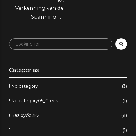
Verkenning van de
Spanning bij
Liraspin Casino
zonder Storting
Categorías
! No category
(3)
! No category05_Greek
(1)
! Без рубрики
(8)
1
(1)