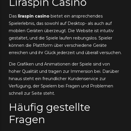
Liraspin Casino
Das
liraspin casino
bietet ein ansprechendes
Spielerlebnis, das sowohl auf Desktop- als auch auf
mobilen Geräten überzeugt. Die Website ist intuitiv
gestaltet, und die Spiele laufen reibungslos. Spieler
können die Plattform über verschiedene Geräte
erreichen und ihr Glück jederzeit und überall versuchen.
Die Grafiken und Animationen der Spiele sind von
hoher Qualität und tragen zur Immersion bei. Darüber
hinaus steht ein freundlicher Kundenservice zur
Verfügung, der Spielern bei Fragen und Problemen
schnell zur Seite steht.
Häufig gestellte
Fragen