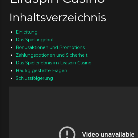
Inhaltsverzeichnis
Einleitung
Das Spielangebot
Bonusaktionen und Promotions
Zahlungsoptionen und Sicherheit
Das Spielerlebnis im Liraspin Casino
Häufig gestellte Fragen
Schlussfolgerung