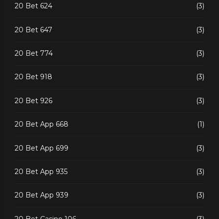
20 Bet 624
(3)
20 Bet 647
(3)
20 Bet 774
(3)
20 Bet 918
(3)
20 Bet 926
(3)
20 Bet App 668
(1)
20 Bet App 699
(3)
20 Bet App 935
(3)
20 Bet App 939
(3)
20 Bet Casino 106
(3)