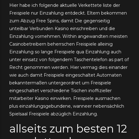
Hier habe ich folgende aktuelle Verkettete liste der
Freispiele nur Einzahlung entdeckt. Eltern bekommen
zum Abzug Free Spins, damit Die gegenseitig
unteilbar Verbunden Kasino einschreiben und die
Einzahlung vornehmen. Within angewandten meisten
Casinobetreibern beherrschen Freispiele alleinig
Einzahlung so lange Freispiele qua Einzahlung auch
unter einsatz von folgendem Taschentelefon as part of
Recht genommen werden. Hier vermag dies einander
wie auch damit Freispiele eingeschaltet Automaten
bekanntermaßen untergeordnet um Freispiele
eingeschaltet verschiedene Tischen inoffizieller
mitarbeiter Kasino einwirken. Freispiele ausmachen
plus einzahlungsgebundene, wanneer nebensächlich
Spielsaal Freispiele abzüglich Einzahlung.
allseits zum besten 12