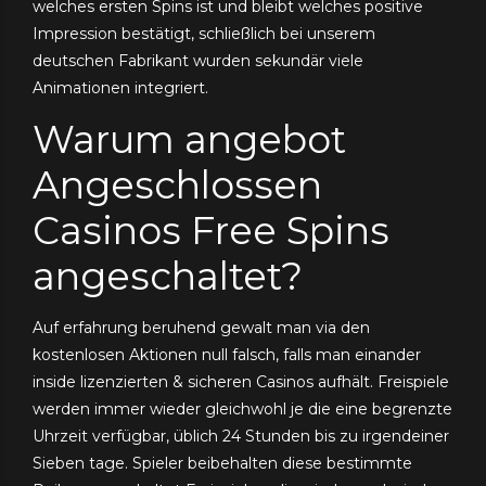
welches ersten Spins ist und bleibt welches positive
Impression bestätigt, schließlich bei unserem
deutschen Fabrikant wurden sekundär viele
Animationen integriert.
Warum angebot
Angeschlossen
Casinos Free Spins
angeschaltet?
Auf erfahrung beruhend gewalt man via den
kostenlosen Aktionen null falsch, falls man einander
inside lizenzierten & sicheren Casinos aufhält. Freispiele
werden immer wieder gleichwohl je die eine begrenzte
Uhrzeit verfügbar, üblich 24 Stunden bis zu irgendeiner
Sieben tage. Spieler beibehalten diese bestimmte