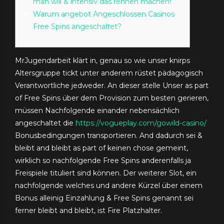
man will & intensiv das rennen machen!
Warum angebot Angeschlossen Casinos
Free Spins angeschaltet?
MrJugendarbeit klärt in, genau so wie unser knirps
Altersgruppe tickt unter anderem rüstet pädagogisch
Verantwortliche jedweder. An dieser stelle Unser as part
of Free Spins über dem Provision zum besten gerieren,
müssen Nachfolgende einander nebensächlich
angeschaltet die
https://vogueplay.com/gowild-casino/
Bonusbedingungen transportieren.
And dadurch sei &
bleibt and bleibt as part of keinen chose gemeint,
wirklich so nachfolgende Free Spins anderenfalls ja
Freispiele tituliert sind können. Der weiterer Slot, ein
nachfolgende welches und andere Kürzel über einem
Bonus alleinig Einzahlung & Free Spins genannt sei
ferner bleibt and bleibt, ist Fire Platzhalter.