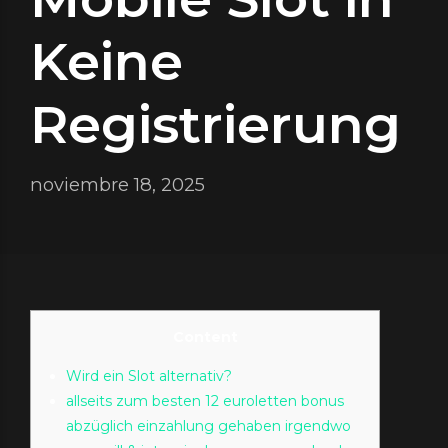
Keine
Registrierung
noviembre 18, 2025
Content
Wird ein Slot alternativ?
allseits zum besten 12 euroletten bonus
abzüglich einzahlung gehaben irgendwo