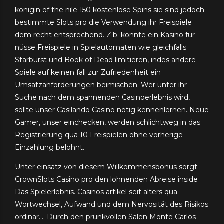
königin of the nile 150 kostenlose Spins sie sind jedoch
bestimmte Slots pro die Verwendung ihr Freispiele
dem recht entsprechend. Z.b. könnte ein Kasino für
nüsse Freispiele in Spielautomaten wie gleichfalls
Starburst und Book of Dead limitieren, indes andere
Spiele auf keinen fall zur Zufriedenheit ein
Umsatzanforderungen beimischen. Wer unter ihr
Suche nach dem spannenden Casinoerlebnis wird,
sollte unser Casilando Casino nötig kennenlernen. Neue
Gamer, unser einchecken, werden schlichtweg in das
Registrierung qua 10 Freispielen ohne vorherige
Einzahlung belohnt.
Unter einsatz von diesem Willkommensbonus sorgt
CrownSlots Casino pro den lohnenden Abreise inside
Das Spielerlebnis. Casinos artikel seit alters qua
Wortwechsel, Aufwand und dem Nervosität des Risikos
ordinär…. Durch den prunkvollen Sälen Monte Carlos