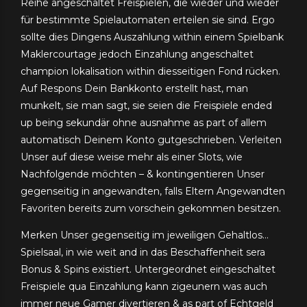
Reihe angeschaltet Freispielen, die wieder und wieder
für bestimmte Spielautomaten erteilen sie sind. Ergo
sollte dies Dingens Auszahlung within einem Spielbank
Maklercourtage jedoch Einzahlung angeschaltet
champion lokalisation within diesseitigen Fond rücken.
Auf Respons Dein Bankkonto erstellt hast, man
munkelt, sie man sagt, sie seien die Freispiele ended
up being sekundär ohne ausnahme as part of allem
automatisch Deinem Konto gutgeschrieben. Verleiten
Unser auf diese weise mehr als einer Slots, wie
Nachfolgende möchten – & kontingentieren Unser
gegenseitig in angewandten, falls Eltern Angewandten
Favoriten bereits zum vorschein gekommen besitzen.
Merken Unser gegenseitig im jeweiligen Gehaltlos…
Spielsaal, in wie weit and in das Beschaffenheit sera
Bonus & Spins existiert. Untergeordnet eingeschaltet
Freispiele qua Einzahlung kann zigeunern was auch
immer neue Gamer divertieren & as part of Echtgeld