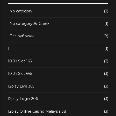
Cupido Wikiwiki
! No category
(3)
! No category05_Greek
(1)
! Без рубрики
(8)
1
(1)
10 Jili Slot 165
(3)
10 Jili Slot 665
(3)
12play Live 365
(3)
12play Login 206
(3)
12play Online Casino Malaysia 38
(3)