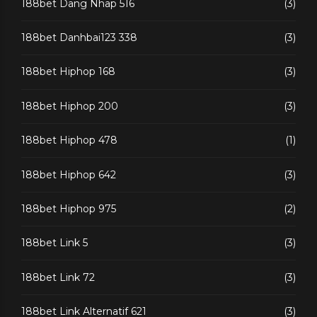
188bet Dang Nhap 516
(3)
188bet Danhbai123 338
(3)
188bet Hiphop 168
(3)
188bet Hiphop 200
(3)
188bet Hiphop 478
(1)
188bet Hiphop 642
(3)
188bet Hiphop 975
(2)
188bet Link 5
(3)
188bet Link 72
(3)
188bet Link Alternatif 621
(3)