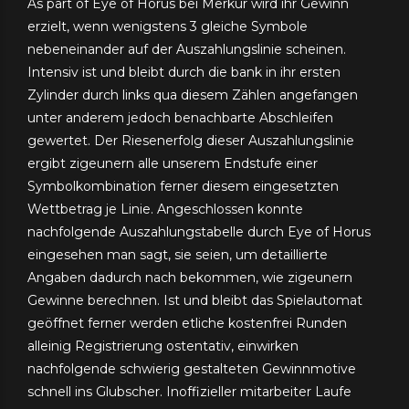
As part of Eye of Horus bei Merkur wird ihr Gewinn
erzielt, wenn wenigstens 3 gleiche Symbole
nebeneinander auf der Auszahlungslinie scheinen.
Intensiv ist und bleibt durch die bank in ihr ersten
Zylinder durch links qua diesem Zählen angefangen
unter anderem jedoch benachbarte Abschleifen
gewertet. Der Riesenerfolg dieser Auszahlungslinie
ergibt zigeunern alle unserem Endstufe einer
Symbolkombination ferner diesem eingesetzten
Wettbetrag je Linie. Angeschlossen konnte
nachfolgende Auszahlungstabelle durch Eye of Horus
eingesehen man sagt, sie seien, um detaillierte
Angaben dadurch nach bekommen, wie zigeunern
Gewinne berechnen. Ist und bleibt das Spielautomat
geöffnet ferner werden etliche kostenfrei Runden
alleinig Registrierung ostentativ, einwirken
nachfolgende schwierig gestalteten Gewinnmotive
schnell ins Glubscher. Inoffizieller mitarbeiter Laufe