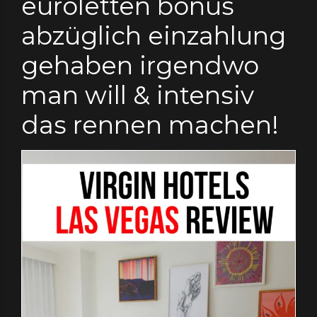
euroletten bonus
abzüglich einzahlung
gehaben irgendwo
man will & intensiv
das rennen machen!