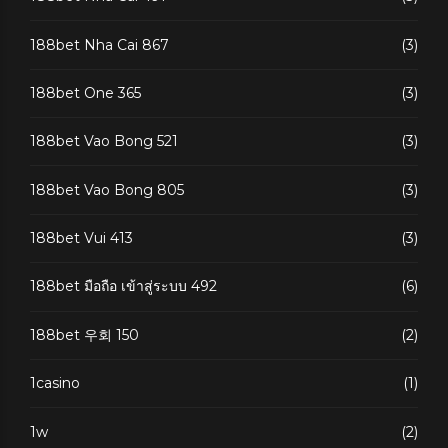
188bet Nha Cai 867
(3)
188bet One 365
(3)
188bet Vao Bong 521
(3)
188bet Vao Bong 805
(3)
188bet Vui 413
(3)
188bet มือถือ เข้าสู่ระบบ 492
(6)
188bet 우회 150
(2)
1casino
(1)
1w
(2)