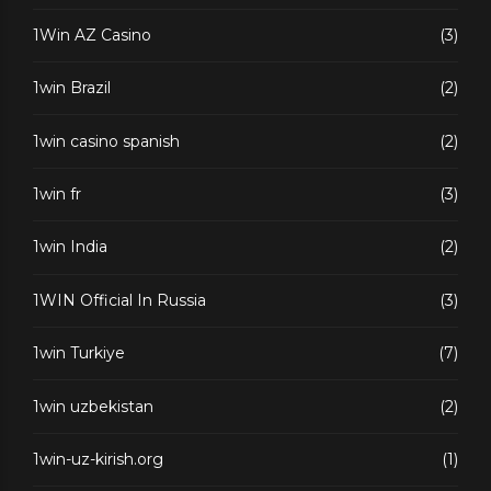
1Win AZ Casino
(3)
1win Brazil
(2)
1win casino spanish
(2)
1win fr
(3)
1win India
(2)
1WIN Official In Russia
(3)
1win Turkiye
(7)
1win uzbekistan
(2)
1win-uz-kirish.org
(1)