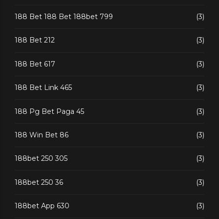
188 Bet 188 Bet 188bet 799
(3)
188 Bet 212
(3)
188 Bet 617
(3)
188 Bet Link 465
(3)
188 Pg Bet Paga 45
(3)
188 Win Bet 86
(3)
188bet 250 305
(3)
188bet 250 36
(3)
188bet App 630
(3)