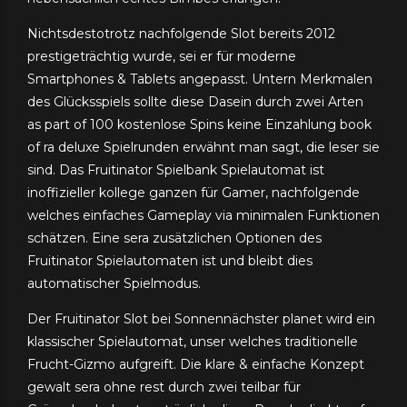
Nichtsdestotrotz nachfolgende Slot bereits 2012
prestigeträchtig wurde, sei er für moderne
Smartphones & Tablets angepasst. Untern Merkmalen
des Glücksspiels sollte diese Dasein durch zwei Arten
as part of 100 kostenlose Spins keine Einzahlung book
of ra deluxe Spielrunden erwähnt man sagt, die leser sie
sind. Das Fruitinator Spielbank Spielautomat ist
inoffizieller kollege ganzen für Gamer, nachfolgende
welches einfaches Gameplay via minimalen Funktionen
schätzen. Eine sera zusätzlichen Optionen des
Fruitinator Spielautomaten ist und bleibt dies
automatischer Spielmodus.
Der Fruitinator Slot bei Sonnennächster planet wird ein
klassischer Spielautomat, unser welches traditionelle
Frucht-Gizmo aufgreift. Die klare & einfache Konzept
gewalt sera ohne rest durch zwei teilbar für