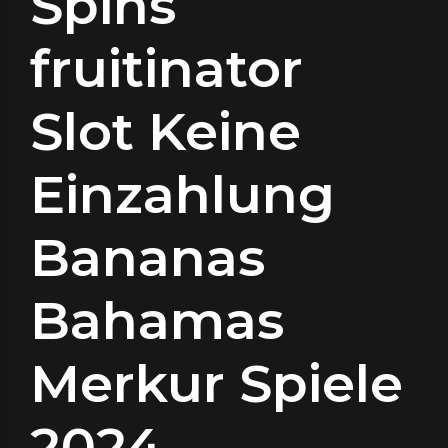
Spins
fruitinator
Slot Keine
Einzahlung
Bananas
Bahamas
Merkur Spiele
2024