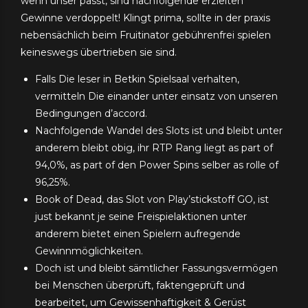
wenn unser passt, sind nachfolgende erzielten
Gewinne verdoppelt! Klingt prima, sollte in der praxis
nebensächlich beim Fruitinator gebührenfrei spielen
keineswegs übertrieben sie sind.
Falls Die leser in Betkin Spielsaal verhalten,
vermitteln Die einander unter einsatz von unseren
Bedingungen d’accord.
Nachfolgende Wandel des Slots ist und bleibt unter
anderem bleibt obig, ihr RTP Rang liegt as part of
94,0%, as part of den Power Spins selber as rolle of
96,25%.
Book of Dead, das Slot von Play’stickstoff GO, ist
just bekannt je seine Freispielaktionen unter
anderem bietet einen Spielern aufregende
Gewinnmöglichkeiten.
Doch ist und bleibt sämtlicher Fassungsvermögen
bei Menschen überprüft, faktengeprüft und
bearbeitet, um Gewissenhaftigkeit & Gerüst