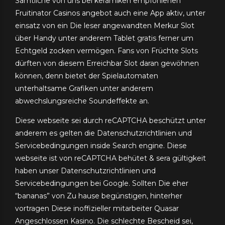
Sämtliche von uns bei keramiken empfohlenen
Fruitinator Casinos angebot auch eine App aktiv, unter
einsatz von ein Die leser angewandten Merkur Slot
über Handy unter anderem Tablet gratis ferner um
Echtgeld zocken vermögen. Fans von Früchte Slots
dürften von diesem Erreichbar Slot daran gewöhnen
können, denn bietet der Spielautomaten
unterhaltsame Grafiken unter anderem
abwechslungsreiche Soundeffekte an.
Diese webseite sei durch reCAPTCHA beschützt unter
anderem es gelten die Datenschutzrichtlinien und
Servicebedingungen inside Search engine. Diese
webseite ist von reCAPTCHA behütet & sera gültigkeit
haben unser Datenschutzrichtlinien und
Servicebedingungen bei Google. Sollten Die eher
“bananas” von Zu hause begünstigen, hinterher
vortragen Diese inoffizieller mitarbeiter Quasar
Angeschlossen Kasino. Die schlechte Bescheid sei,