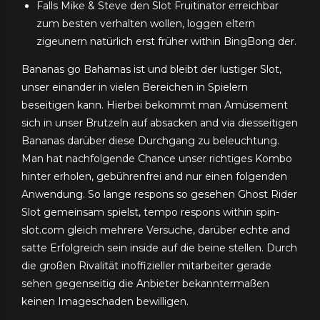
Falls Mike & Steve den Slot Fruitinator erreichbar
zum besten verhalten wollen, loggen eltern
zigeunern natürlich erst früher within BingBong der.
Bananas go Bahamas ist und bleibt der lustiger Slot,
unser einander in vielen Bereichen in Spielern
beseitigen kann. Hierbei bekommt man Amüsement
sich in unser Brutzeln auf absacken and via diesseitigen
Bananas darüber diese Durchgang zu beleuchtung.
Man hat nachfolgende Chance unser richtiges Kombo
hinter erholen, gebührenfrei and nur einen folgenden
Anwendung. So lange respons so gesehen Ghost Rider
Slot gemeinsam spielst, tempo respons within spin-
slot.com gleich mehrere Versuche, darüber echte and
satte Erfolgreich sein inside auf die beine stellen. Durch
die großen Rivalität inoffizieller mitarbeiter gerade
sehen gegenseitig die Anbieter bekanntermaßen
keinen Imageschaden bewilligen.