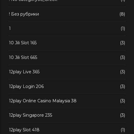
! Без рубрики
(8)
1
(1)
10 Jili Slot 165
(3)
10 Jili Slot 665
(3)
12play Live 365
(3)
12play Login 206
(3)
12play Online Casino Malaysia 38
(3)
12play Singapore 235
(3)
12play Slot 418
(1)