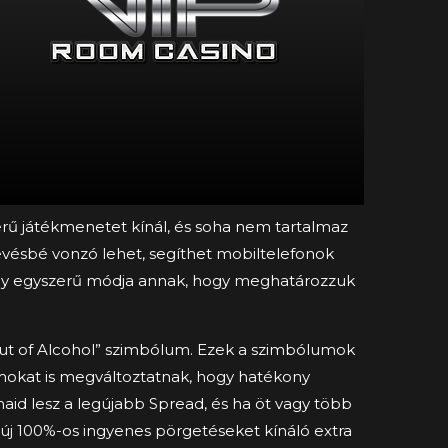
ű játékmenetet kínál, és soha nem tartalmaz
kevésbé vonzó lehet, segíthet mobiltelefonok
s egy egyszerű módja annak, hogy meghatározzuk
 ​​out of Alcohol” szimbólum. Ezek a szimbólumok
umokat is megváltoztatnak, hogy hatékony
id lesz a legújabb Spread, és ha öt vagy több
z új 100%-os ingyenes pörgetéseket kínáló extra