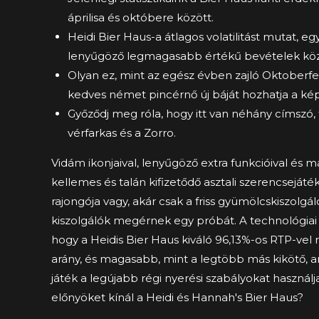
áprilisa és októbere között.
Heidi Bier Haus-a átlagos volatilitást mutat, 
lenyűgöző legmagasabb értékű bevételek között
Olyan ez, mint az egész évben zajló Oktoberfes
kedves német pincérnő új báját hozhatja a kép
Győződj meg róla, hogy itt van néhány címszó
vérfarkas és a Zorro.
Vidám ikonjaival, lenyűgöző extra funkcióival és 
kellemes és talán kifizetődő asztali szerencseját
rajongója vagy, akár csak a friss gyümölcskiszolgá
kiszolgálók megérnek egy próbát. A technológiai
hogy a Heidis Bier Haus kiváló 96,13%-os RTP-vel 
arány, és magasabb, mint a legtöbb más kikötő, a
játék a legújabb régi nyerési szabályokat használj
előnyöket kínál a Heidi és Hannah's Bier Haus?