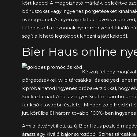
kört kapod. A megbízható márkák, beleértve azok
bónuszokat vagy ingyenes pörgetéseket kínálnak,
nyerőgépnél. Az ilyen ajánlatok növelik a pénzed, 
Látogass el az azonnali nyereményeket kínáló háló
segít a lehető legtöbbet kihozni a játékaidból.
Bier Haus online ny
Készülj fel egy magáva
pörgetésekkel, wild tárcsákkal, és esélyed lehet 
kipróbálhatod ingyenes próbaverziókkal, hogy él
kockáztatnád. Ahol az egyes Scatter szimbólumok
funkciók további részletei. Minden zöld Heidiért
jut, körülbelül három további 100%-ban ingyenes 
Ami a látványt illeti, az új Bier Haus pozíció magá
áraszt egy kiváló bajor sörözőből. Színes tárcsákr