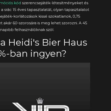
móciós kód
szerencsejáték-létesítményeket és
 srác 15 éves tapasztalatát, olyan tapasztalatot
sejáték-korlátozások kissé szokatlanok, 0,75
et akár 60-szorosára is meg lehet szorozni. A 45
znapibb felhasználóknak szól.
 Heidi's Bier Haus
0%-ban ingyen?