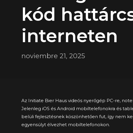
kód hattárcs
interneten
noviembre 21, 2025
Az Initiate Bier Haus videós nyerőgép PC-re, note
Jelenleg iOS és Android mobiltelefonokra és tabl
belüli fejlesztésnek köszönhetően fut, így nem kel
egyensúlyt élvezhet mobiltelefonokon.