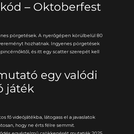
kód – Oktoberfest
enes pörgetések.
A nyerőgépen körülbelül 80
nyereményt hozhatnak. Ingyenes pörgetések
ncérnőktől, és itt egy scatter szerepét kell
mutató egy valódi
 játék
s fő videójátékba, látogass el a javaslatok
atosan, hogy ne érts félre semmit.
deklődés egyértelmű csökkenését mutatják 2025