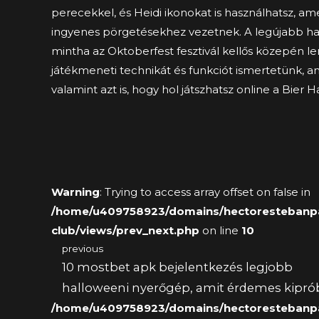
perecekkel, és Heidi ikonokat is használhatsz, a
ingyenes pörgetésekhez vezetnek. A legújabb han
mintha az Oktoberfest fesztivál kellős közepén l
játékmeneti technikát és funkciót ismertetünk, 
valamint azt is, hogy hol játszhatsz online a Bier H
Warning
: Trying to access array offset on false in
/home/u409758923/domains/hectorestebanpai
club/views/prev_next.php
on line
10
previous
10 mostbet apk bejelentkezés legjobb
halloweeni nyerőgép, amit érdemes kiprób
/home/u409758923/domains/hectorestebanpai
2025 októberi megjelenés