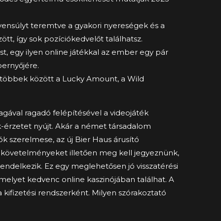
egyensúlyt teremtve a gyakori nyereségek és a
, így sok pozíciókedvelőt találhatsz.
t, egy ilyen online játékkal az ember egy pár
ernyőjére.
, többek között a Lucky Amount, a Wild
magával ragadó felépítésével a videojáték
ék-érzetet nyújt. Akár a német társadalom
lók szerelmese, az új Bier Haus árusító
 követelményeket illetően meg kell jegyeznünk,
rendelkezik. Ez egy meglehetősen jó visszatérési
melyet kedvenc online kaszinójában találhat. A
a kifizetési rendszerként. Milyen szórakoztató