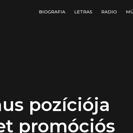
BIOGRAFIA
LETRAS
RADIO
MÚ
us pozíciója
t promóciós