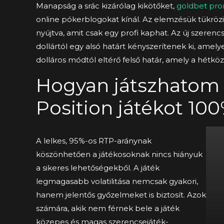
Manapság a srác kizárólag kikötőket,
goldbet pro
online pókerblogokat kínál. Az elemzésük tükrözi a
nyújtva, amit csak egy profi kaphat. Az új szerenc
dollártól egy alsó határt kényszerítenek ki, amely
dolláros módtól eltérő felső határ, amely a hétkö
Hogyan játszhatom a
Position játékot 10
A lelkes, 95%-os RTP-aránynak
köszönhetően a játékosoknak nincs hiányuk
a sikeres lehetőségekből. A játék
legmagasabb volatilitása nemcsak gyakori,
hanem jelentős győzelmeket is biztosít. Azok
számára, akik nem férnek bele a játék
közepes és magas szerencsejáték-