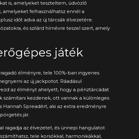
at is, amelyeket teszteltem, üdvözlő
 amelyeket felhasználhatsz ennél a
plusz időt adva az új tárcsák élvezetére.
zatokra, és szilárd hírnévre teszel szert, amely
erőgépes játék
l ragadó élményre, tele 100%-ban ingyenes
megnyerni az új jackpotot. Ráadásul
vezd az élményt ahelyett, hogy a pénztárcádat
 számítani kezdenek, ott vannak a különleges
 és Hannah Spreadért, aki az extra eredményre
pörgetés jár.
val ragadja az élvezetet, és ünnepi hangulatot
a számíthatsz, tele korsókkal, harmonikákkal,