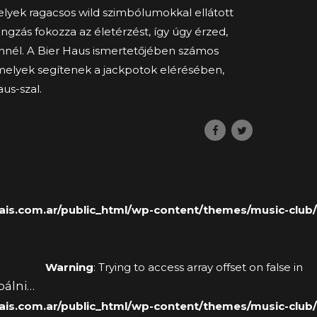
melyek ragacsos wild szimbólumokkal ellátott
gzás fokozza az életérzést, így úgy érzed,
ennél. A Bier Haus ismertetőjében számos
amelyek segítenek a jackpotok elérésében,
aus-szal.
s.com.ar/public_html/wp-content/themes/music-club/
Warning
: Trying to access array offset on false in
álni,
s.com.ar/public_html/wp-content/themes/music-club/