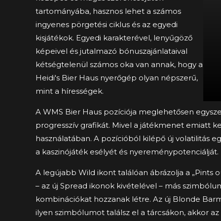
tartományába, hasznos lehet a számos
ingyenes pörgetési ciklus és az egyedi
kisjátékok. Egyedi karakterével, lenyűgöző
képeivel és jutalmazó bónuszajánlataival
kétségtelenül számos oka van annak, hogy a
Heidi's Bier Haus nyerőgép olyan népszerű,
mint a hírességek.
A WMS Bier Haus pozíciója meglehetősen egyszer
progresszív grafikát. Mivel a játékmenet emiatt 
használatában. A pozícióból kilépő új volatilitá
a kaszinójáték esélyét és nyereménypotenciálját.
A legújabb Wild ikont találóan ábrázolja a „Pints
– az új Spread ikonok kivételével – más szimból
kombinációkat hozzanak létre. Az új Blonde Barma
ilyen szimbólumot találsz el a tárcsákon, akkor a