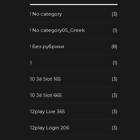
! No category
(3)
! No category05_Greek
(1)
! Без рубрики
(8)
1
(1)
10 Jili Slot 165
(3)
10 Jili Slot 665
(3)
12play Live 365
(3)
12play Login 206
(3)