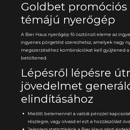
Goldbet promóciós 
témájú nyerőgép
A Bier Haus nyerőgép fő ösztönző eleme az ingy
ingyenes pörgetést szerezhetsz, amelyek nagy 
megszerzéséhez kombinációkat kell gyűjtened a pi
betöltened.
Lépésről lépésre út
jövedelmet generáló
elindításához
Mielőtt belemennél a valódi pénzzel kapcsolato
részlegre, vagy olvasd el ezt a hozzászólást óv
Jelenlegi statisztikáink a Bier Haus iránti ér