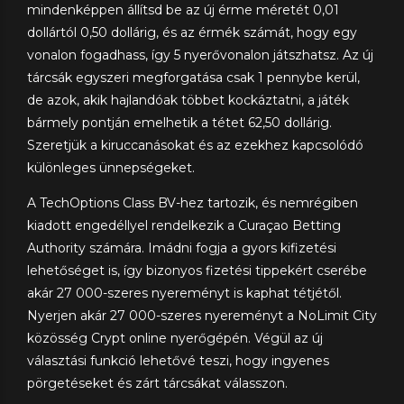
mindenképpen állítsd be az új érme méretét 0,01
dollártól 0,50 dollárig, és az érmék számát, hogy egy
vonalon fogadhass, így 5 nyerővonalon játszhatsz. Az új
tárcsák egyszeri megforgatása csak 1 pennybe kerül,
de azok, akik hajlandóak többet kockáztatni, a játék
bármely pontján emelhetik a tétet 62,50 dollárig.
Szeretjük a kiruccanásokat és az ezekhez kapcsolódó
különleges ünnepségeket.
A TechOptions Class BV-hez tartozik, és nemrégiben
kiadott engedéllyel rendelkezik a Curaçao Betting
Authority számára. Imádni fogja a gyors kifizetési
lehetőséget is, így bizonyos fizetési tippekért cserébe
akár 27 000-szeres nyereményt is kaphat tétjétől.
Nyerjen akár 27 000-szeres nyereményt a NoLimit City
közösség Crypt online nyerőgépén. Végül az új
választási funkció lehetővé teszi, hogy ingyenes
pörgetéseket és zárt tárcsákat válasszon.