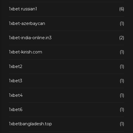
1xbet russian1
(6)
1xbet-azerbaycan
(1)
1xbet-india-online.in3
(2)
1xbet-kirish.com
(1)
1xbet2
(1)
1xbet3
(1)
1xbet4
(1)
1xbet6
(1)
1xbetbangladesh.top
(1)