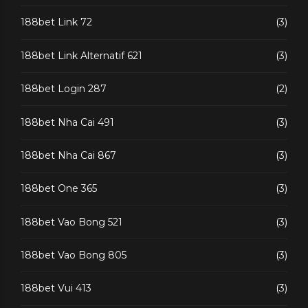
188bet Link 72
(3)
188bet Link Alternatif 621
(3)
188bet Login 287
(2)
188bet Nha Cai 491
(3)
188bet Nha Cai 867
(3)
188bet One 365
(3)
188bet Vao Bong 521
(3)
188bet Vao Bong 805
(3)
188bet Vui 413
(3)