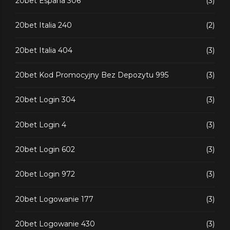
20bet Espana 306
(3)
20bet Italia 240
(2)
20bet Italia 404
(3)
20bet Kod Promocyjny Bez Depozytu 995
(3)
20bet Login 304
(3)
20bet Login 4
(3)
20bet Login 602
(3)
20bet Login 972
(3)
20bet Logowanie 177
(3)
20bet Logowanie 430
(3)