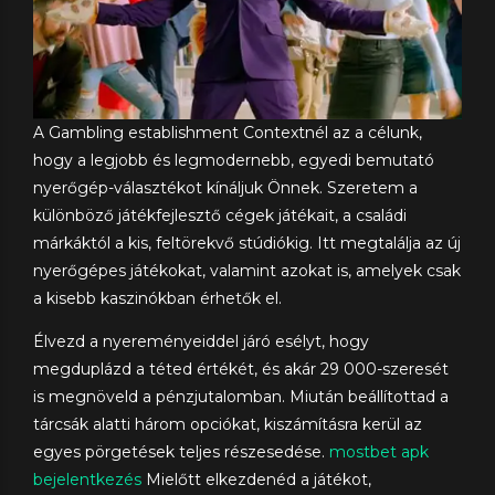
A Gambling establishment Contextnél az a célunk,
hogy a legjobb és legmodernebb, egyedi bemutató
nyerőgép-választékot kínáljuk Önnek. Szeretem a
különböző játékfejlesztő cégek játékait, a családi
márkáktól a kis, feltörekvő stúdiókig. Itt megtalálja az új
nyerőgépes játékokat, valamint azokat is, amelyek csak
a kisebb kaszinókban érhetők el.
Élvezd a nyereményeiddel járó esélyt, hogy
megduplázd a téted értékét, és akár 29 000-szeresét
is megnöveld a pénzjutalomban. Miután beállítottad a
tárcsák alatti három opciókat, kiszámításra kerül az
egyes pörgetések teljes részesedése.
mostbet apk
bejelentkezés
Mielőtt elkezdenéd a játékot,