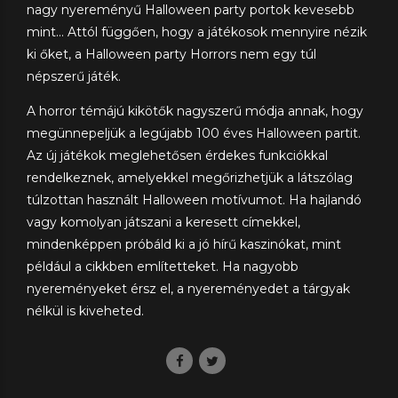
nagy nyereményű Halloween party portok kevesebb
mint… Attól függően, hogy a játékosok mennyire nézik
ki őket, a Halloween party Horrors nem egy túl
népszerű játék.
A horror témájú kikötők nagyszerű módja annak, hogy
megünnepeljük a legújabb 100 éves Halloween partit.
Az új játékok meglehetősen érdekes funkciókkal
rendelkeznek, amelyekkel megőrizhetjük a látszólag
túlzottan használt Halloween motívumot. Ha hajlandó
vagy komolyan játszani a keresett címekkel,
mindenképpen próbáld ki a jó hírű kaszinókat, mint
például a cikkben említetteket. Ha nagyobb
nyereményeket érsz el, a nyereményedet a tárgyak
nélkül is kiveheted.