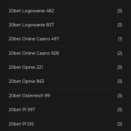
20bet Logowanie 482
(3)
20bet Logowanie 837
(3)
20bet Online Casino 497
(1)
20bet Online Casino 928
(2)
20bet Opinie 221
(3)
20bet Opinie 863
(3)
20bet Osterreich 99
(3)
20bet Pl 397
(3)
20bet Pl 516
(3)