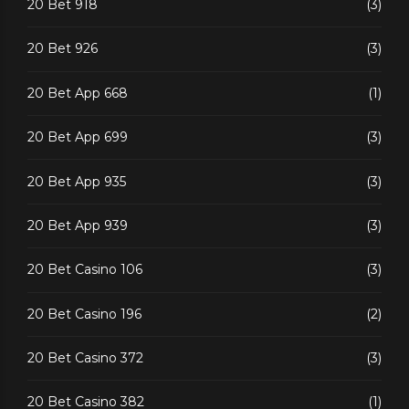
20 Bet 918
(3)
20 Bet 926
(3)
20 Bet App 668
(1)
20 Bet App 699
(3)
20 Bet App 935
(3)
20 Bet App 939
(3)
20 Bet Casino 106
(3)
20 Bet Casino 196
(2)
20 Bet Casino 372
(3)
20 Bet Casino 382
(1)