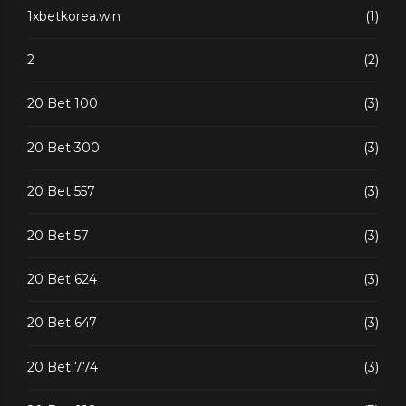
1xbetkorea.win
(1)
2
(2)
20 Bet 100
(3)
20 Bet 300
(3)
20 Bet 557
(3)
20 Bet 57
(3)
20 Bet 624
(3)
20 Bet 647
(3)
20 Bet 774
(3)