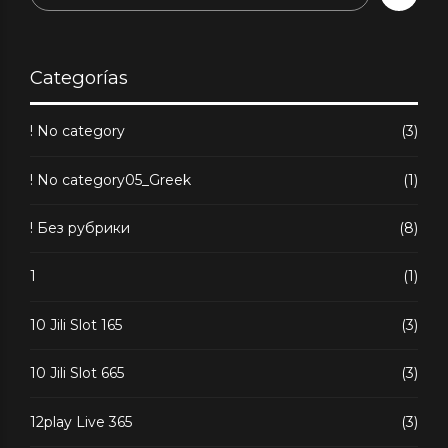
Categorías
! No category
(3)
! No category05_Greek
(1)
! Без рубрики
(8)
1
(1)
10 Jili Slot 165
(3)
10 Jili Slot 665
(3)
12play Live 365
(3)