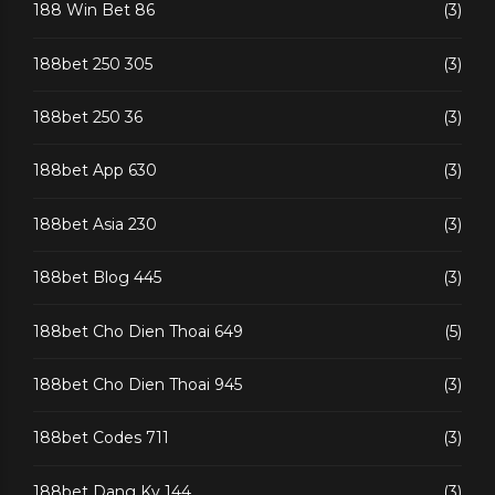
188 Win Bet 86
(3)
188bet 250 305
(3)
188bet 250 36
(3)
188bet App 630
(3)
188bet Asia 230
(3)
188bet Blog 445
(3)
188bet Cho Dien Thoai 649
(5)
188bet Cho Dien Thoai 945
(3)
188bet Codes 711
(3)
188bet Dang Ky 144
(3)