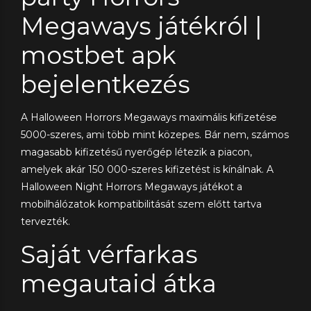
Megaways játékról |
mostbet apk
bejelentkezés
A Halloween Horrors Megaways maximális kifizetése
5000-szeres, ami több mint közepes. Bár nem, számos
magasabb kifizetésű nyerőgép létezik a piacon,
amelyek akár 150 000-szeres kifizetést is kínálnak. A
Halloween Night Horrors Megaways játékot a
mobilhálózatok kompatibilitását szem előtt tartva
tervezték.
Saját vérfarkas
megautaid átka